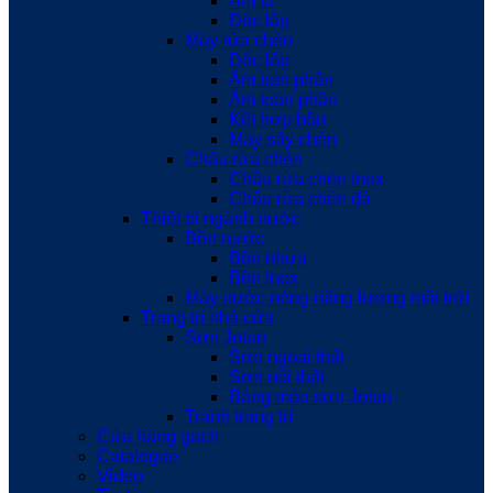
Âm tủ
Độc lập
Máy rửa chén
Độc lập
Âm bán phần
Âm toàn phần
Kết hợp bồn
Máy sấy chén
Chậu rửa chén
Chậu rửa chén Inox
Chậu rửa chén đá
Thiết bị ngành nước
Bồn nước
Bồn nhựa
Bồn Inox
Máy nước nóng năng lượng mặt trời
Trang trí nhà cửa
Sơn Jotun
Sơn ngoại thất
Sơn nội thất
Bảng màu sơn Jotun
Tranh trang trí
Cửa hàng gạch
Catalogue
Video