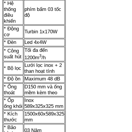
* Hệ
thống
phím bấm 03 tốc
điều
độ
khiển
* Động
Turbin 1x170W
cơ
* Đèn
Led 4x4W
Tối đa đến
* Công
3
suất hút
1200m
/h
Lưới lọc inox + 2
* Bộ lọc
than hoạt tính
* Độ ồn
Maximum 48 dB
* Ống
D150 mm và ống
thoát
mềm kèm theo
* Ốp
Inox
ống khói
589x325x325 mm
* Kích
1500x60x589x325
thước
mm
* Bảo
03 Năm