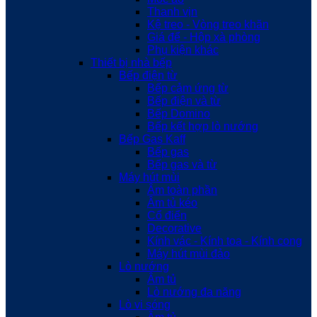
Thanh vịn
Kệ treo - Vòng treo khăn
Giá để - Hộp xà phòng
Phụ kiện khác
Thiết bị nhà bếp
Bếp điện từ
Bếp cảm ứng từ
Bếp điện và từ
Bếp Domino
Bếp kết hợp lò nướng
Bếp Gas Kaff
Bếp gas
Bếp gas và từ
Máy hút mùi
Âm toàn phần
Âm tủ kéo
Cổ điển
Decorative
Kính vác - Kính toa - Kính cong
Máy hút mùi đảo
Lò nướng
Âm tủ
Lò nướng đa năng
Lò vi sóng