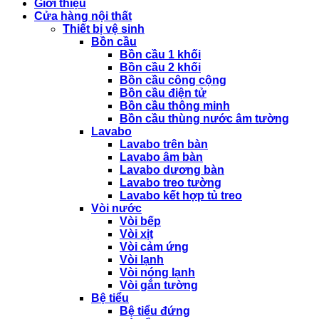
Giới thiệu
Cửa hàng nội thất
Thiết bị vệ sinh
Bồn cầu
Bồn cầu 1 khối
Bồn cầu 2 khối
Bồn cầu công cộng
Bồn cầu điện tử
Bồn cầu thông minh
Bồn cầu thùng nước âm tường
Lavabo
Lavabo trên bàn
Lavabo âm bàn
Lavabo dương bàn
Lavabo treo tường
Lavabo kết hợp tủ treo
Vòi nước
Vòi bếp
Vòi xịt
Vòi cảm ứng
Vòi lạnh
Vòi nóng lạnh
Vòi gắn tường
Bệ tiểu
Bệ tiểu đứng