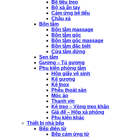
Bệ tiểu treo
Bộ xả ấn tay
Cảm ứng bệ tiểu
Chậu xả
Bồn tắm
Bồn tắm massage
Bồn tắm góc
Bồn tắm góc massage
Bồn tắm đặc biệt
Cửa tắm đứng
Sen tắm
Gương – Tủ gương
Phụ kiện phòng tắm
Hộp giấy vệ sinh
Kệ gương
Kệ Inox
Phễu thoát sàn
Móc áo
Thanh vịn
Kệ treo – Vòng treo khăn
Giá để – Hộp xà phòng
Phụ kiện khác
Thiết bị nhà bếp
Bếp điện từ
Bếp cảm ứng từ