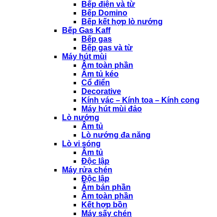
Bếp điện và từ
Bếp Domino
Bếp kết hợp lò nướng
Bếp Gas Kaff
Bếp gas
Bếp gas và từ
Máy hút mùi
Âm toàn phần
Âm tủ kéo
Cổ điển
Decorative
Kính vác – Kính toa – Kính cong
Máy hút mùi đảo
Lò nướng
Âm tủ
Lò nướng đa năng
Lò vi sóng
Âm tủ
Độc lập
Máy rửa chén
Độc lập
Âm bán phần
Âm toàn phần
Kết hợp bồn
Máy sấy chén