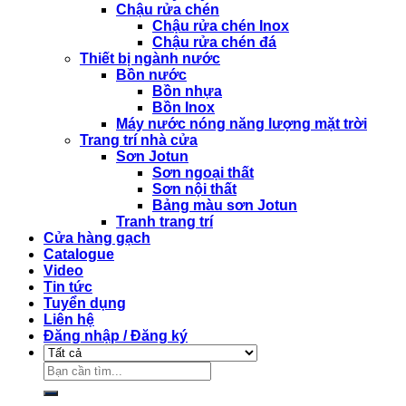
Chậu rửa chén
Chậu rửa chén Inox
Chậu rửa chén đá
Thiết bị ngành nước
Bồn nước
Bồn nhựa
Bồn Inox
Máy nước nóng năng lượng mặt trời
Trang trí nhà cửa
Sơn Jotun
Sơn ngoại thất
Sơn nội thất
Bảng màu sơn Jotun
Tranh trang trí
Cửa hàng gạch
Catalogue
Video
Tin tức
Tuyển dụng
Liên hệ
Đăng nhập / Đăng ký
Tìm
kiếm: