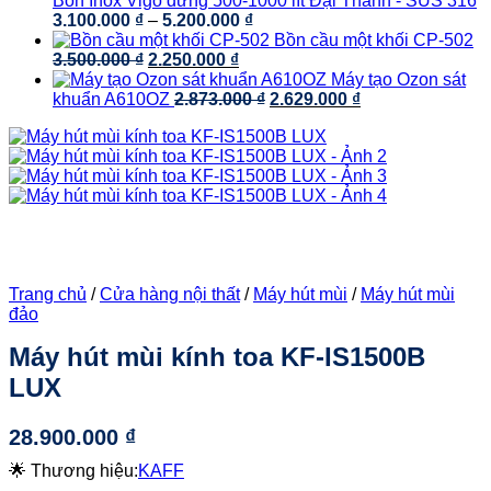
Bồn Inox Vigo đứng 500-1000 lít Đại Thành - SUS 316
Khoảng
1.660.000 ₫.
3.100.000
₫
–
5.200.000
₫
giá:
Bồn cầu một khối CP-502
Giá
Giá
từ
3.500.000
₫
2.250.000
₫
gốc
hiện
3.100.000 ₫
Máy tạo Ozon sát
là:
tại
đến
Giá
Giá
khuẩn A610OZ
2.873.000
₫
2.629.000
₫
3.500.000 ₫.
là:
5.200.000 ₫
gốc
hiện
2.250.000 ₫.
là:
tại
2.873.000 ₫.
là:
2.629.000 ₫.
Trang chủ
/
Cửa hàng nội thất
/
Máy hút mùi
/
Máy hút mùi
đảo
Máy hút mùi kính toa KF-IS1500B
LUX
28.900.000
₫
🌟 Thương hiệu:
KAFF