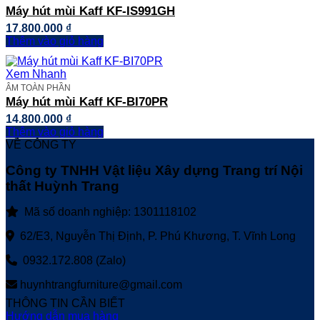
Máy hút mùi Kaff KF-IS991GH
17.800.000
₫
Thêm vào giỏ hàng
Xem Nhanh
ÂM TOÀN PHẦN
Máy hút mùi Kaff KF-BI70PR
14.800.000
₫
Thêm vào giỏ hàng
VỀ CÔNG TY
Công ty TNHH Vật liệu Xây dựng Trang trí Nội
thất Huỳnh Trang
Mã số doanh nghiệp: 1301118102
62/E3, Nguyễn Thị Định, P. Phú Khương, T. Vĩnh Long
0932.172.808 (Zalo)
huynhtrangfurniture@gmail.com
THÔNG TIN CẦN BIẾT
Hướng dẫn mua hàng