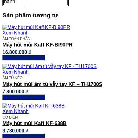
hành
Sản phẩm tương tự
Xem Nhanh
ÂM TOÀN PHẦN
Máy hút mùi Kaff KF-BI90PR
16.800.000
₫
Thêm vào giỏ hàng
Xem Nhanh
ÂM TỦ KÉO
Máy hút mùi âm tủ vẫy tay KF – TH1700S
7.800.000
₫
Thêm vào giỏ hàng
Xem Nhanh
CỔ ĐIỂN
Máy hút mùi Kaff KF-638B
3.780.000
₫
Thêm vào giỏ hàng