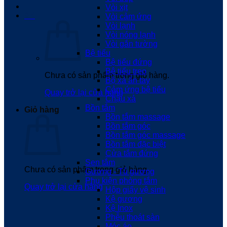
Vòi xịt
0
₫
Vòi cảm ứng
Vòi lạnh
Vòi nóng lạnh
Vòi gắn tường
Bệ tiểu
Bệ tiểu đứng
Bệ tiểu treo
Chưa có sản phẩm trong giỏ hàng.
Bộ xả ấn tay
Cảm ứng bệ tiểu
Quay trở lại cửa hàng
Chậu xả
Bồn tắm
Giỏ hàng
Bồn tắm massage
Bồn tắm góc
Bồn tắm góc massage
Bồn tắm đặc biệt
Cửa tắm đứng
Sen tắm
Chưa có sản phẩm trong giỏ hàng.
Gương - Tủ gương
Phụ kiện phòng tắm
Quay trở lại cửa hàng
Hộp giấy vệ sinh
Kệ gương
Kệ Inox
Phễu thoát sàn
Móc áo