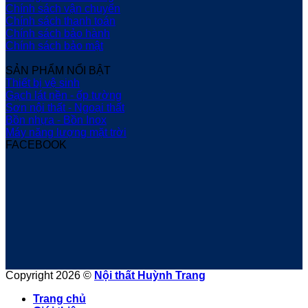
Chính sách vận chuyển
Chính sách thanh toán
Chính sách bảo hành
Chính sách bảo mật
SẢN PHẨM NỔI BẬT
Thiết bị vệ sinh
Gạch lát nền - ốp tường
Sơn nội thất - Ngoại thất
Bồn nhựa - Bồn Inox
Máy năng lượng mặt trời
FACEBOOK
Copyright 2026 ©
Nội thất Huỳnh Trang
Trang chủ