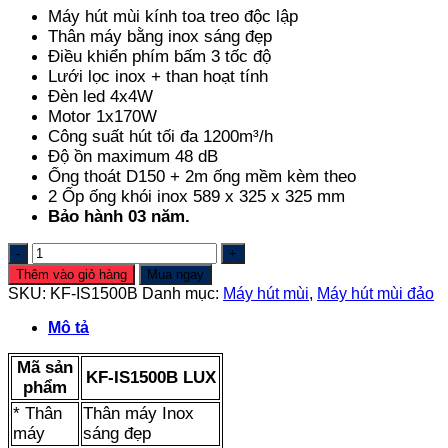
Máy hút mùi kính toa treo độc lập
Thân máy bằng inox sáng đẹp
Điều khiển phím bấm 3 tốc độ
Lưới lọc inox + than hoạt tính
Đèn led 4x4W
Motor 1x170W
Công suất hút tối đa 1200m³/h
Độ ồn maximum 48 dB
Ống thoát D150 + 2m ống mềm kèm theo
2 Ốp ống khói inox 589 x 325 x 325 mm
Bảo hành 03 năm.
Máy
hút
Thêm vào giỏ hàng
Mua ngay
mùi
SKU:
KF-IS1500B
Danh mục:
Máy hút mùi
,
Máy hút mùi đảo
kính
toa
Mô tả
KF-
IS1500B
Mã sản
LUX
KF-IS1500B LUX
phẩm
số
* Thân
lượng
Thân máy Inox
máy
sáng đẹp