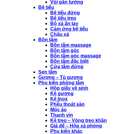
Vòi gắn tường
Bệ tiểu
Bệ tiểu đứng
Bệ tiểu treo
Bộ xả ấn tay
Cảm ứng bệ tiểu
Chậu xả
Bồn tắm
Bồn tắm massage
Bồn tắm góc
Bồn tắm góc massage
Bồn tắm đặc biệt
Cửa tắm đứng
Sen tắm
Gương – Tủ gương
Phụ kiện phòng tắm
Hộp giấy vệ sinh
Kệ gương
Kệ Inox
Phễu thoát sàn
Móc áo
Thanh vịn
Kệ treo – Vòng treo khăn
Giá để – Hộp xà phòng
Phụ kiện khác