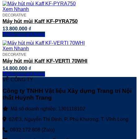
Xem Nhanh
DECORATIVE
Máy hút mùi Kaff KF-PYRA750
13.800.000
₫
Thêm vào giỏ hàng
Xem Nhanh
DECORATIVE
Máy hút mùi Kaff KF-VERTI 70WHI
14.800.000
₫
Thêm vào giỏ hàng
VỀ CÔNG TY
Công ty TNHH Vật liệu Xây dựng Trang trí Nội
thất Huỳnh Trang
Mã số doanh nghiệp: 1301118102
62/E3, Nguyễn Thị Định, P. Phú Khương, T. Vĩnh Long
0932.172.808 (Zalo)