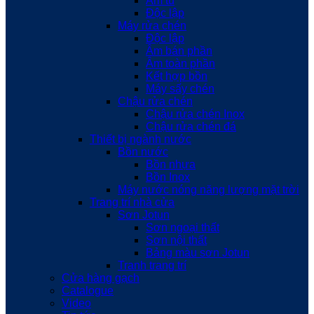
Âm tủ
Độc lập
Máy rửa chén
Độc lập
Âm bán phần
Âm toàn phần
Kết hợp bồn
Máy sấy chén
Chậu rửa chén
Chậu rửa chén Inox
Chậu rửa chén đá
Thiết bị ngành nước
Bồn nước
Bồn nhựa
Bồn Inox
Máy nước nóng năng lượng mặt trời
Trang trí nhà cửa
Sơn Jotun
Sơn ngoại thất
Sơn nội thất
Bảng màu sơn Jotun
Tranh trang trí
Cửa hàng gạch
Catalogue
Video