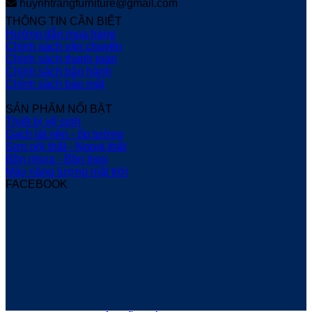
huynhtrangfurniture@gmail.com
THÔNG TIN CẦN BIẾT
Hướng dẫn mua hàng
Chính sách vận chuyển
Chính sách thanh toán
Chính sách bảo hành
Chính sách bảo mật
SẢN PHẨM NỔI BẬT
Thiết bị vệ sinh
Gạch lát nền - ốp tường
Sơn nội thất - Ngoại thất
Bồn nhựa - Bồn Inox
Máy năng lượng mặt trời
FACEBOOK