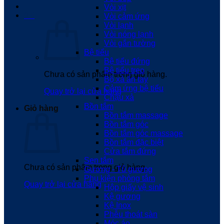
Vòi xịt
0
₫
Vòi cảm ứng
Vòi lạnh
Vòi nóng lạnh
Vòi gắn tường
Bệ tiểu
Bệ tiểu đứng
Bệ tiểu treo
Chưa có sản phẩm trong giỏ hàng.
Bộ xả ấn tay
Cảm ứng bệ tiểu
Quay trở lại cửa hàng
Chậu xả
Bồn tắm
Giỏ hàng
Bồn tắm massage
Bồn tắm góc
Bồn tắm góc massage
Bồn tắm đặc biệt
Cửa tắm đứng
Sen tắm
Chưa có sản phẩm trong giỏ hàng.
Gương - Tủ gương
Phụ kiện phòng tắm
Quay trở lại cửa hàng
Hộp giấy vệ sinh
Kệ gương
Kệ Inox
Phễu thoát sàn
Móc áo