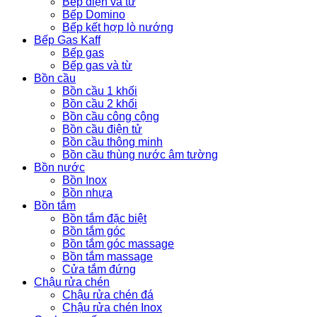
Bếp điện và từ
Bếp Domino
Bếp kết hợp lò nướng
Bếp Gas Kaff
Bếp gas
Bếp gas và từ
Bồn cầu
Bồn cầu 1 khối
Bồn cầu 2 khối
Bồn cầu công cộng
Bồn cầu điện tử
Bồn cầu thông minh
Bồn cầu thùng nước âm tường
Bồn nước
Bồn Inox
Bồn nhựa
Bồn tắm
Bồn tắm đặc biệt
Bồn tắm góc
Bồn tắm góc massage
Bồn tắm massage
Cửa tắm đứng
Chậu rửa chén
Chậu rửa chén đá
Chậu rửa chén Inox