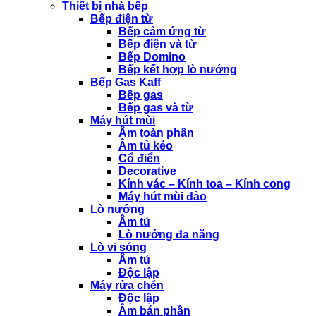
Thiết bị nhà bếp
Bếp điện từ
Bếp cảm ứng từ
Bếp điện và từ
Bếp Domino
Bếp kết hợp lò nướng
Bếp Gas Kaff
Bếp gas
Bếp gas và từ
Máy hút mùi
Âm toàn phần
Âm tủ kéo
Cổ điển
Decorative
Kính vác – Kính toa – Kính cong
Máy hút mùi đảo
Lò nướng
Âm tủ
Lò nướng đa năng
Lò vi sóng
Âm tủ
Độc lập
Máy rửa chén
Độc lập
Âm bán phần