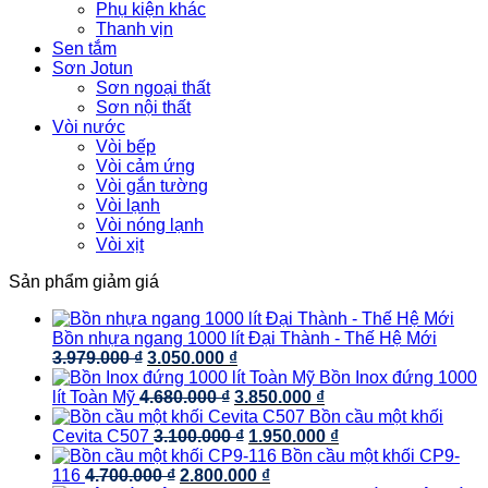
Phụ kiện khác
Thanh vịn
Sen tắm
Sơn Jotun
Sơn ngoại thất
Sơn nội thất
Vòi nước
Vòi bếp
Vòi cảm ứng
Vòi gắn tường
Vòi lạnh
Vòi nóng lạnh
Vòi xịt
Sản phẩm giảm giá
Bồn nhựa ngang 1000 lít Đại Thành - Thế Hệ Mới
Giá
Giá
3.979.000
₫
3.050.000
₫
gốc
hiện
Bồn Inox đứng 1000
là:
Giá
tại
Giá
lít Toàn Mỹ
4.680.000
₫
3.850.000
₫
3.979.000 ₫.
gốc
là:
hiện
Bồn cầu một khối
là:
3.050.000 ₫.
Giá
tại
Giá
Cevita C507
3.100.000
₫
1.950.000
₫
4.680.000 ₫.
gốc
là:
hiện
Bồn cầu một khối CP9-
Giá
là:
Giá
3.850.000 ₫.
tại
116
4.700.000
₫
2.800.000
₫