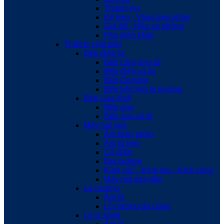
Thanh vịn
Kệ treo - Vòng treo khăn
Giá để - Hộp xà phòng
Phụ kiện khác
Thiết bị nhà bếp
Bếp điện từ
Bếp cảm ứng từ
Bếp điện và từ
Bếp Domino
Bếp kết hợp lò nướng
Bếp Gas Kaff
Bếp gas
Bếp gas và từ
Máy hút mùi
Âm toàn phần
Âm tủ kéo
Cổ điển
Decorative
Kính vác - Kính toa - Kính cong
Máy hút mùi đảo
Lò nướng
Âm tủ
Lò nướng đa năng
Lò vi sóng