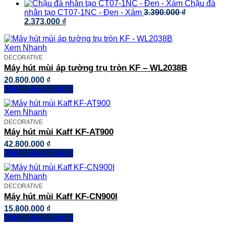
gốc
3.100.000 ₫.
hiện
là:
Chậu đá
là:
tại
1.950.000 ₫.
nhân tạo CT07-1NC - Đen - Xám
3.390.000
₫
Giá
Giá
4.700.000 ₫.
là:
2.373.000
₫
gốc
hiện
2.800.000 ₫.
là:
tại
Xem Nhanh
3.390.000 ₫.
là:
2.373.000 ₫.
DECORATIVE
Máy hút mùi áp tường trụ tròn KF – WL2038B
20.800.000
₫
Thêm vào giỏ hàng
Xem Nhanh
DECORATIVE
Máy hút mùi Kaff KF-AT900
42.800.000
₫
Thêm vào giỏ hàng
Xem Nhanh
DECORATIVE
Máy hút mùi Kaff KF-CN900I
15.800.000
₫
Thêm vào giỏ hàng