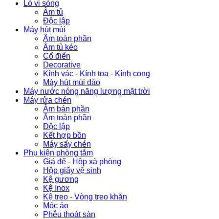
Lò vi sóng
Âm tủ
Độc lập
Máy hút mùi
Âm toàn phần
Âm tủ kéo
Cổ điển
Decorative
Kính vác - Kính toa - Kính cong
Máy hút mùi đảo
Máy nước nóng năng lượng mặt trời
Máy rửa chén
Âm bán phần
Âm toàn phần
Độc lập
Kết hợp bồn
Máy sấy chén
Phụ kiện phòng tắm
Giá để - Hộp xà phòng
Hộp giấy vệ sinh
Kệ gương
Kệ Inox
Kệ treo - Vòng treo khăn
Móc áo
Phễu thoát sàn