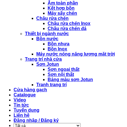
Âm toàn phần
Kết hợp bồn
Máy sấy chén
Chậu rửa chén
Chậu rửa chén Inox
Chậu rửa chén đá
Thiết bị ngành nước
Bồn nước
Bồn nhựa
Bồn Inox
Máy nước nóng năng lượng mặt trời
Trang trí nhà cửa
Sơn Jotun
Sơn ngoại thất
Sơn nội thất
Bảng màu sơn Jotun
Tranh trang trí
Cửa hàng gạch
Catalogue
Video
Tin tức
Tuyển dụng
Liên hệ
Đăng nhập / Đăng ký