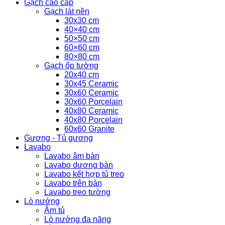
Gạch cao cấp
Gạch lát nền
30x30 cm
40×40 cm
50×50 cm
60×60 cm
80×80 cm
Gạch ốp tường
20x40 cm
30x45 Ceramic
30x60 Ceramic
30x60 Porcelain
40x80 Ceramic
40x80 Porcelain
60x60 Granite
Gương - Tủ gương
Lavabo
Lavabo âm bàn
Lavabo dương bàn
Lavabo kết hợp tủ treo
Lavabo trên bàn
Lavabo treo tường
Lò nướng
Âm tủ
Lò nướng đa năng