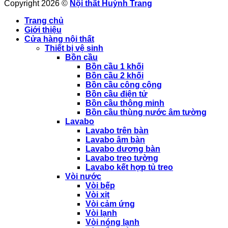
Copyright 2026 ©
Nội thất Huỳnh Trang
Trang chủ
Giới thiệu
Cửa hàng nội thất
Thiết bị vệ sinh
Bồn cầu
Bồn cầu 1 khối
Bồn cầu 2 khối
Bồn cầu công cộng
Bồn cầu điện tử
Bồn cầu thông minh
Bồn cầu thùng nước âm tường
Lavabo
Lavabo trên bàn
Lavabo âm bàn
Lavabo dương bàn
Lavabo treo tường
Lavabo kết hợp tủ treo
Vòi nước
Vòi bếp
Vòi xịt
Vòi cảm ứng
Vòi lạnh
Vòi nóng lạnh