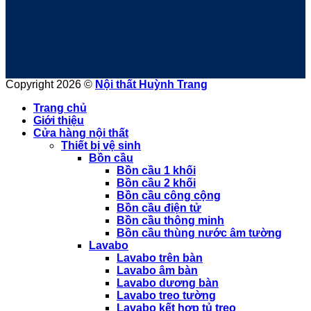
Copyright 2026 ©
Nội thất Huỳnh Trang
Trang chủ
Giới thiệu
Cửa hàng nội thất
Thiết bị vệ sinh
Bồn cầu
Bồn cầu 1 khối
Bồn cầu 2 khối
Bồn cầu công cộng
Bồn cầu điện tử
Bồn cầu thông minh
Bồn cầu thùng nước âm tường
Lavabo
Lavabo trên bàn
Lavabo âm bàn
Lavabo dương bàn
Lavabo treo tường
Lavabo kết hợp tủ treo