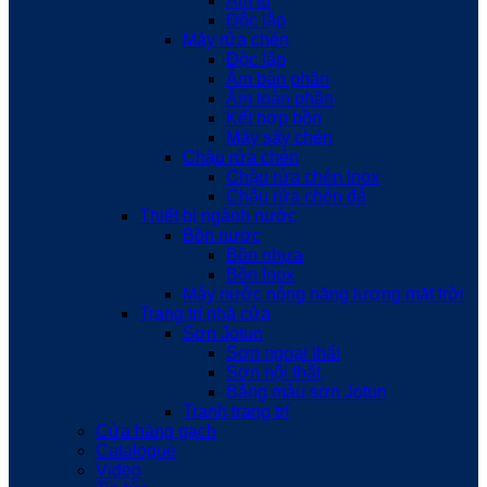
Âm tủ
Độc lập
Máy rửa chén
Độc lập
Âm bán phần
Âm toàn phần
Kết hợp bồn
Máy sấy chén
Chậu rửa chén
Chậu rửa chén Inox
Chậu rửa chén đá
Thiết bị ngành nước
Bồn nước
Bồn nhựa
Bồn Inox
Máy nước nóng năng lượng mặt trời
Trang trí nhà cửa
Sơn Jotun
Sơn ngoại thất
Sơn nội thất
Bảng màu sơn Jotun
Tranh trang trí
Cửa hàng gạch
Catalogue
Video