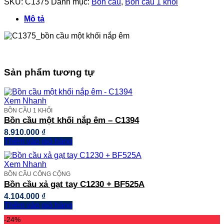
SKU:
C1375
Danh mục:
Bồn cầu
,
Bồn cầu 1 khối
khối
nắp
Mô tả
êm
-
C1375
số
lượng
Sản phẩm tương tự
Xem Nhanh
BỒN CẦU 1 KHỐI
Bồn cầu một khối nắp êm – C1394
8.910.000
₫
Thêm vào giỏ hàng
Xem Nhanh
BỒN CẦU CÔNG CỘNG
Bồn cầu xả gạt tay C1230 + BF525A
4.104.000
₫
Thêm vào giỏ hàng
-24%