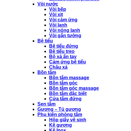
Vòi nước
Vòi bếp
Vòi xịt
Vòi cảm ứng
Vòi lạnh
Vòi nóng lạnh
Vòi gắn tường
Bệ tiểu
Bệ tiểu đứng
Bệ tiểu treo
Bộ xả ấn tay
Cảm ứng bệ tiểu
Chậu xả
Bồn tắm
Bồn tắm massage
Bồn tắm góc
Bồn tắm góc massage
Bồn tắm đặc biệt
Cửa tắm đứng
Sen tắm
Gương – Tủ gương
Phụ kiện phòng tắm
Hộp giấy vệ sinh
Kệ gương
Kệ Inox