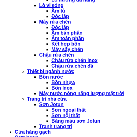
Lò vi sóng
Âm tủ
Độc lập
Máy rửa chén
Độc lập
Âm bán phần
Âm toàn phần
Kết hợp bồn
Máy sấy chén
Chậu rửa chén
Chậu rửa chén Inox
Chậu rửa chén đá
Thiết bị ngành nước
Bồn nước
Bồn nhựa
Bồn Inox
Máy nước nóng năng lượng mặt trời
Trang trí nhà cửa
Sơn Jotun
Sơn ngoại thất
Sơn nội thất
Bảng màu sơn Jotun
Tranh trang trí
Cửa hàng gạch