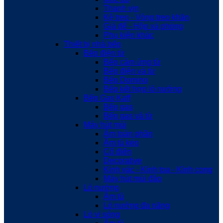
Thanh vịn
Kệ treo - Vòng treo khăn
Giá để - Hộp xà phòng
Phụ kiện khác
Thiết bị nhà bếp
Bếp điện từ
Bếp cảm ứng từ
Bếp điện và từ
Bếp Domino
Bếp kết hợp lò nướng
Bếp Gas Kaff
Bếp gas
Bếp gas và từ
Máy hút mùi
Âm toàn phần
Âm tủ kéo
Cổ điển
Decorative
Kính vác - Kính toa - Kính cong
Máy hút mùi đảo
Lò nướng
Âm tủ
Lò nướng đa năng
Lò vi sóng