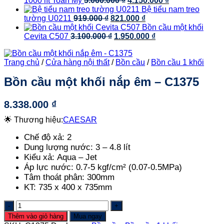
1000 lít Toàn Mỹ
5.060.000
₫
4.150.000
₫
4.950.000 ₫.
là:
gốc
hiện
Bệ tiểu nam treo
3.750.000 ₫.
Giá
là:
Giá
tại
tường U0211
919.000
₫
821.000
₫
gốc
5.060.000 ₫.
hiện
là:
Bồn cầu một khối
là:
Giá
tại
Giá
4.150.000 ₫.
Cevita C507
3.100.000
₫
1.950.000
₫
919.000 ₫.
gốc
là:
hiện
là:
821.000 ₫.
tại
Trang chủ
/
Cửa hàng nội thất
/
Bồn cầu
/
Bồn cầu 1 khối
3.100.000 ₫.
là:
1.950.000 ₫.
Bồn cầu một khối nắp êm – C1375
8.338.000
₫
🌟 Thương hiệu:
CAESAR
Chế độ xả:
2
Dung lượng nước:
3 – 4.8 lít
Kiểu xả:
Aqua – Jet
Áp lực nước:
0.7-5 kgf/cm² (0.07-0.5MPa)
Tâm thoát phân:
300mm
KT:
735 x 400 x 735mm
Bồn
cầu
Thêm vào giỏ hàng
Mua ngay
một