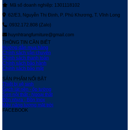
Mã số doanh nghiệp: 1301118102
62/E3, Nguyễn Thị Định, P. Phú Khương, T. Vĩnh Long
0932.172.808 (Zalo)
huynhtrangfurniture@gmail.com
THÔNG TIN CẦN BIẾT
Hướng dẫn mua hàng
Chính sách vận chuyển
Chính sách thanh toán
Chính sách bảo hành
Chính sách bảo mật
SẢN PHẨM NỔI BẬT
Thiết bị vệ sinh
Gạch lát nền - ốp tường
Sơn nội thất - Ngoại thất
Bồn nhựa - Bồn Inox
Máy năng lượng mặt trời
FACEBOOK