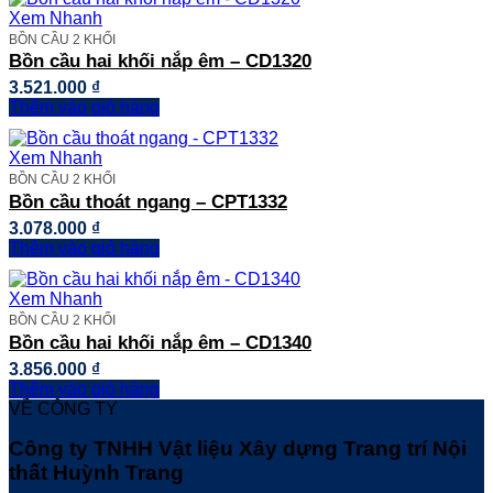
Xem Nhanh
BỒN CẦU 2 KHỐI
Bồn cầu hai khối nắp êm – CD1320
3.521.000
₫
Thêm vào giỏ hàng
Xem Nhanh
BỒN CẦU 2 KHỐI
Bồn cầu thoát ngang – CPT1332
3.078.000
₫
Thêm vào giỏ hàng
Xem Nhanh
BỒN CẦU 2 KHỐI
Bồn cầu hai khối nắp êm – CD1340
3.856.000
₫
Thêm vào giỏ hàng
VỀ CÔNG TY
Công ty TNHH Vật liệu Xây dựng Trang trí Nội
thất Huỳnh Trang