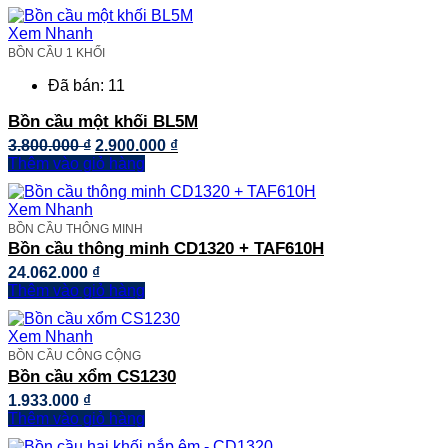
Xem Nhanh
BỒN CẦU 1 KHỐI
Đã bán: 11
Bồn cầu một khối BL5M
Giá
Giá
3.800.000
₫
2.900.000
₫
gốc
hiện
Thêm vào giỏ hàng
là:
tại
3.800.000 ₫.
là:
Xem Nhanh
2.900.000 ₫.
BỒN CẦU THÔNG MINH
Bồn cầu thông minh CD1320 + TAF610H
24.062.000
₫
Thêm vào giỏ hàng
Xem Nhanh
BỒN CẦU CÔNG CỘNG
Bồn cầu xổm CS1230
1.933.000
₫
Thêm vào giỏ hàng