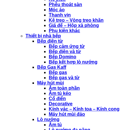
Phễu thoát sàn
Móc áo
Thanh vịn
Kệ treo – Vòng treo khăn
Giá để – Hộp xà phòng
Phụ kiện khác
Thiết bị nhà bếp
Bếp điện từ
Bếp cảm ứng từ
Bếp điện và từ
Bếp Domino
Bếp kết hợp lò nướng
Bếp Gas Kaff
Bếp gas
Bếp gas và từ
Máy hút mùi
Âm toàn phần
Âm tủ kéo
Cổ điển
Decorative
Kính vác – Kính toa – Kính cong
Máy hút mùi đảo
Lò nướng
Âm tủ
Lò nướng đa năng