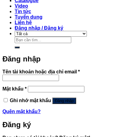
Catalogue
Video
Tin tức
Tuyển dụng
Liên hệ
Đăng nhập / Đăng ký
Tìm
kiếm:
Đăng nhập
Bắt
Tên tài khoản hoặc địa chỉ email
*
buộc
Bắt
Mật khẩu
*
buộc
Ghi nhớ mật khẩu
Đăng nhập
Quên mật khẩu?
Đăng ký