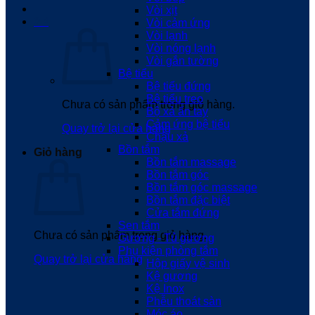
Vòi xịt
0
₫
Vòi cảm ứng
Vòi lạnh
Vòi nóng lạnh
Vòi gắn tường
Bệ tiểu
Bệ tiểu đứng
Bệ tiểu treo
Chưa có sản phẩm trong giỏ hàng.
Bộ xả ấn tay
Cảm ứng bệ tiểu
Quay trở lại cửa hàng
Chậu xả
Bồn tắm
Giỏ hàng
Bồn tắm massage
Bồn tắm góc
Bồn tắm góc massage
Bồn tắm đặc biệt
Cửa tắm đứng
Sen tắm
Chưa có sản phẩm trong giỏ hàng.
Gương - Tủ gương
Phụ kiện phòng tắm
Quay trở lại cửa hàng
Hộp giấy vệ sinh
Kệ gương
Kệ Inox
Phễu thoát sàn
Móc áo