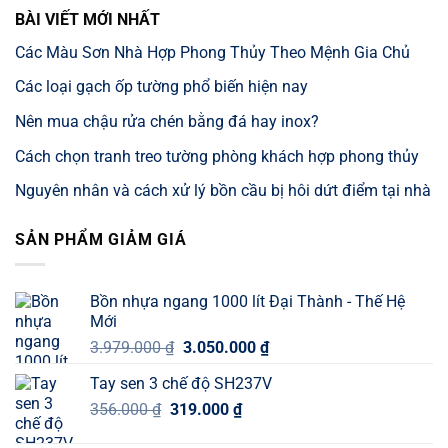
BÀI VIẾT MỚI NHẤT
Các Màu Sơn Nhà Hợp Phong Thủy Theo Mệnh Gia Chủ
Các loại gạch ốp tường phổ biến hiện nay
Nên mua chậu rửa chén bằng đá hay inox?
Cách chọn tranh treo tường phòng khách hợp phong thủy
Nguyên nhân và cách xử lý bồn cầu bị hôi dứt điểm tại nhà
SẢN PHẨM GIẢM GIÁ
Bồn nhựa ngang 1000 lít Đại Thành - Thế Hệ
Mới
Giá
Giá
3.979.000
₫
3.050.000
₫
gốc
hiện
Tay sen 3 chế độ SH237V
là:
tại
Giá
Giá
356.000
₫
319.000
3.979.000 ₫.
₫
là:
gốc
hiện
3.050.000 ₫.