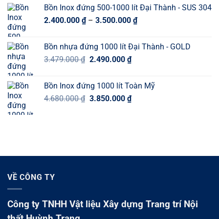
là:
tại
Bồn Inox đứng 500-1000 lít Đại Thành - SUS 304
356.000 ₫.
là:
Khoảng
2.400.000
₫
–
3.500.000
₫
319.000 ₫.
giá:
từ
Bồn nhựa đứng 1000 lít Đại Thành - GOLD
2.400.000 ₫
Giá
Giá
3.479.000
₫
2.490.000
₫
đến
gốc
hiện
3.500.000 ₫
là:
tại
Bồn Inox đứng 1000 lít Toàn Mỹ
3.479.000 ₫.
là:
Giá
Giá
4.680.000
₫
3.850.000
₫
2.490.000 ₫.
gốc
hiện
là:
tại
4.680.000 ₫.
là:
3.850.000 ₫.
VỀ CÔNG TY
Công ty TNHH Vật liệu Xây dựng Trang trí Nội
thất Huỳnh Trang