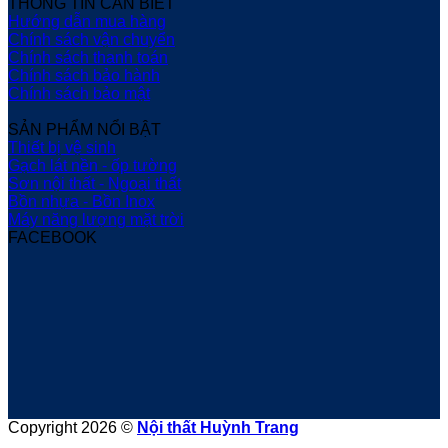
THÔNG TIN CẦN BIẾT
Hướng dẫn mua hàng
Chính sách vận chuyển
Chính sách thanh toán
Chính sách bảo hành
Chính sách bảo mật
SẢN PHẨM NỔI BẬT
Thiết bị vệ sinh
Gạch lát nền - ốp tường
Sơn nội thất - Ngoại thất
Bồn nhựa - Bồn Inox
Máy năng lượng mặt trời
FACEBOOK
Copyright 2026 ©
Nội thất Huỳnh Trang