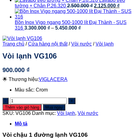
Lavabo treo
là:
tại
4.500.000 ₫
Giá
Giá
tường + Chân P.26.320
2.500.000
₫
2.125.000
₫
3.580.000 ₫.
là:
gốc
hiện
2.506.000 ₫.
là:
tại
2.500.000 ₫.
là:
Bồn Inox Vigo ngang 500-1000 lít Đại Thành - SUS
Khoảng
2.125.00
316
3.300.000
₫
–
5.450.000
₫
giá:
từ
Trang chủ
/
Cửa hàng nội thất
/
Vòi nước
/
Vòi lạnh
3.300.000 ₫
đến
Vòi lạnh VG106
5.450.000 ₫
900.000
₫
🌟 Thương hiệu:
VIGLACERA
Màu sắc: Crom
Vòi
lạnh
Thêm vào giỏ hàng
Mua ngay
VG106
SKU:
VG106
Danh mục:
Vòi lạnh
,
Vòi nước
số
lượng
Mô tả
Vòi chậu 1 đường lạnh VG106