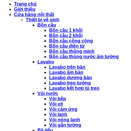
Trang chủ
Giới thiệu
Cửa hàng nội thất
Thiết bị vệ sinh
Bồn cầu
Bồn cầu 1 khối
Bồn cầu 2 khối
Bồn cầu công cộng
Bồn cầu điện tử
Bồn cầu thông minh
Bồn cầu thùng nước âm tường
Lavabo
Lavabo trên bàn
Lavabo âm bàn
Lavabo dương bàn
Lavabo treo tường
Lavabo kết hợp tủ treo
Vòi nước
Vòi bếp
Vòi xịt
Vòi cảm ứng
Vòi lạnh
Vòi nóng lạnh
Vòi gắn tường
Bệ tiểu