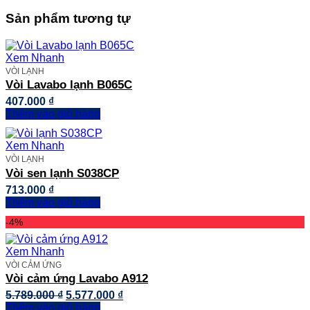
Sản phẩm tương tự
Xem Nhanh
VÒI LẠNH
Vòi Lavabo lạnh B065C
407.000
₫
Thêm vào giỏ hàng
Xem Nhanh
VÒI LẠNH
Vòi sen lạnh S038CP
713.000
₫
Thêm vào giỏ hàng
-4%
Xem Nhanh
VÒI CẢM ỨNG
Vòi cảm ứng Lavabo A912
Giá
Giá
5.789.000
₫
5.577.000
₫
gốc
hiện
Thêm vào giỏ hàng