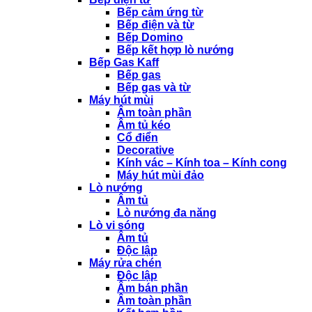
Bếp cảm ứng từ
Bếp điện và từ
Bếp Domino
Bếp kết hợp lò nướng
Bếp Gas Kaff
Bếp gas
Bếp gas và từ
Máy hút mùi
Âm toàn phần
Âm tủ kéo
Cổ điển
Decorative
Kính vác – Kính toa – Kính cong
Máy hút mùi đảo
Lò nướng
Âm tủ
Lò nướng đa năng
Lò vi sóng
Âm tủ
Độc lập
Máy rửa chén
Độc lập
Âm bán phần
Âm toàn phần