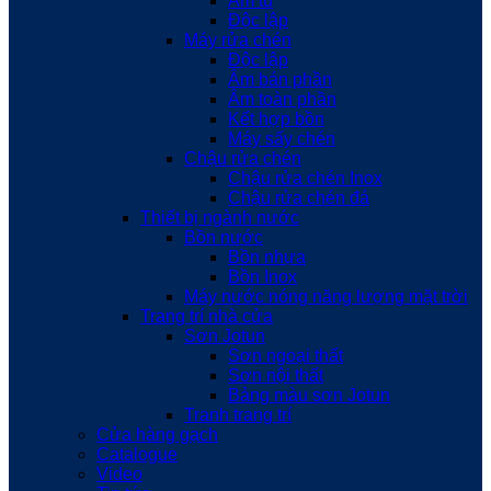
Âm tủ
Độc lập
Máy rửa chén
Độc lập
Âm bán phần
Âm toàn phần
Kết hợp bồn
Máy sấy chén
Chậu rửa chén
Chậu rửa chén Inox
Chậu rửa chén đá
Thiết bị ngành nước
Bồn nước
Bồn nhựa
Bồn Inox
Máy nước nóng năng lượng mặt trời
Trang trí nhà cửa
Sơn Jotun
Sơn ngoại thất
Sơn nội thất
Bảng màu sơn Jotun
Tranh trang trí
Cửa hàng gạch
Catalogue
Video