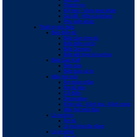
Thanh vịn
Kệ treo - Vòng treo khăn
Giá để - Hộp xà phòng
Phụ kiện khác
Thiết bị nhà bếp
Bếp điện từ
Bếp cảm ứng từ
Bếp điện và từ
Bếp Domino
Bếp kết hợp lò nướng
Bếp Gas Kaff
Bếp gas
Bếp gas và từ
Máy hút mùi
Âm toàn phần
Âm tủ kéo
Cổ điển
Decorative
Kính vác - Kính toa - Kính cong
Máy hút mùi đảo
Lò nướng
Âm tủ
Lò nướng đa năng
Lò vi sóng