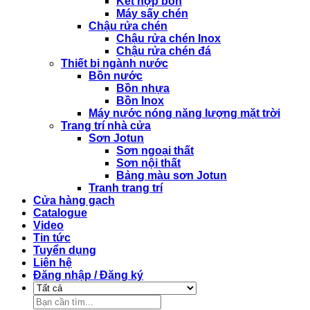
Kết hợp bồn
Máy sấy chén
Chậu rửa chén
Chậu rửa chén Inox
Chậu rửa chén đá
Thiết bị ngành nước
Bồn nước
Bồn nhựa
Bồn Inox
Máy nước nóng năng lượng mặt trời
Trang trí nhà cửa
Sơn Jotun
Sơn ngoại thất
Sơn nội thất
Bảng màu sơn Jotun
Tranh trang trí
Cửa hàng gạch
Catalogue
Video
Tin tức
Tuyển dụng
Liên hệ
Đăng nhập / Đăng ký
Tìm