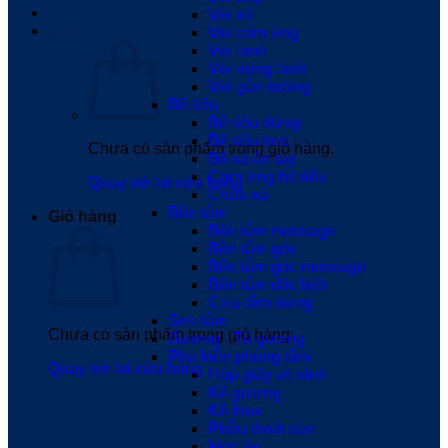
Vòi xịt
0
₫
Vòi cảm ứng
Vòi lạnh
Vòi nóng lạnh
Vòi gắn tường
Bệ tiểu
Bệ tiểu đứng
Bệ tiểu treo
Chưa có sản phẩm trong giỏ hàng.
Bộ xả ấn tay
Cảm ứng bệ tiểu
Quay trở lại cửa hàng
Chậu xả
Bồn tắm
Giỏ hàng
Bồn tắm massage
Bồn tắm góc
Bồn tắm góc massage
Bồn tắm đặc biệt
Cửa tắm đứng
Sen tắm
Chưa có sản phẩm trong giỏ hàng.
Gương - Tủ gương
Phụ kiện phòng tắm
Quay trở lại cửa hàng
Hộp giấy vệ sinh
Kệ gương
Kệ Inox
Phễu thoát sàn
Móc áo