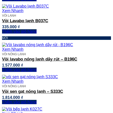
là:
tại
5.789.000 ₫.
là:
Xem Nhanh
5.577.000 ₫.
VÒI LẠNH
Vòi Lavabo lạnh B037C
335.000
₫
Thêm vào giỏ hàng
MỚI
Xem Nhanh
VÒI NÓNG LẠNH
Vòi lavabo nóng lạnh dây rút – B196C
1.577.000
₫
Thêm vào giỏ hàng
Xem Nhanh
VÒI NÓNG LẠNH
Vòi sen gạt nóng lạnh – S333C
1.814.000
₫
Thêm vào giỏ hàng