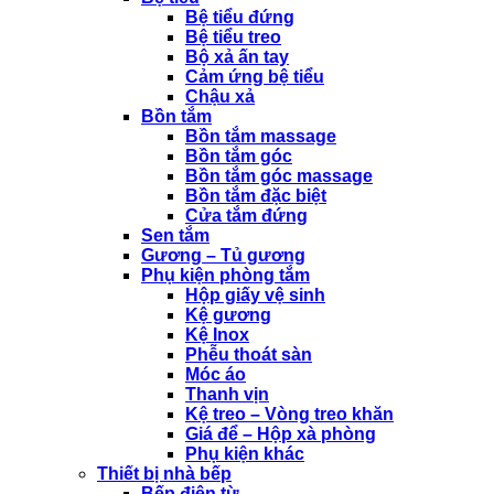
Bệ tiểu đứng
Bệ tiểu treo
Bộ xả ấn tay
Cảm ứng bệ tiểu
Chậu xả
Bồn tắm
Bồn tắm massage
Bồn tắm góc
Bồn tắm góc massage
Bồn tắm đặc biệt
Cửa tắm đứng
Sen tắm
Gương – Tủ gương
Phụ kiện phòng tắm
Hộp giấy vệ sinh
Kệ gương
Kệ Inox
Phễu thoát sàn
Móc áo
Thanh vịn
Kệ treo – Vòng treo khăn
Giá để – Hộp xà phòng
Phụ kiện khác
Thiết bị nhà bếp
Bếp điện từ