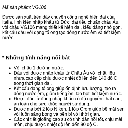
Mã sản phẩm: VG106
Được sản xuất trên dây chuyền công nghệ hiện đại của
Italia, linh kiện nhập khẩu từ Đức, đạt tiêu chuẩn châu Âu,
vòi chậu VG106 mang thiết kế hiện đại, kiểu dáng nhỏ gọn,
kết cấu đầu vòi dạng tổ ong tạo dòng nước êm và tiết kiệm
nước.
* Những tính năng nổi bật
Vòi chậu 1 đường nước.
Đầu vòi được nhập khẩu từ Châu Âu với chất liệu
nhựa cao cấp chịu được nhiệt độ lên đến 140 độ C
trong thời gian dài.
Kết cấu dạng tổ ong giúp ổn định lưu lượng, tạo ra
dòng nước êm, giảm tiếng ồn, tạo bọt, tiết kiệm nước.
Được đúc từ đồng nhập khẩu có độ nguyên chất cao,
an toàn cho sức khỏe người sử dụng.
Được mạ bởi 2 lớp Niken, 1 lớp Crom giúp bề mặt sen
vòi luôn sáng bóng và bền bỉ với thời gian.
Các chi tiết gioăng cao su có tính đàn hồi tốt, chịu mài
mòn, chịu được nhiệt độ lên đến 90 độ C.