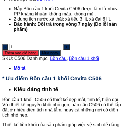
là:
tại
Nắp Bồn cầu 1 khối Cevita C506 được làm từ nhựa
2.900.000 ₫.
là:
PP kháng khuẩn không màu, không mùi.
1.890.000 ₫.
2 dung tích nước xả thải: xả tiểu 3 lít, xả đại 6 lít.
Bảo hành: Đổi trả trong vòng 7 ngày (Do lỗi sản
phẩm)
Bồn
cầu
Thêm vào giỏ hàng
Mua ngay
một
SKU:
C506
Danh mục:
Bồn cầu
,
Bồn cầu 1 khối
khối
Cevita
Mô tả
C506
số
* Ưu điểm Bồn cầu 1 khối Cevita C506
lượng
Kiểu dáng tinh tế
Bồn cầu 1 khối C506 có thiết kế đẹp mắt, tinh tế, hiện đại.
Với thiết kế nguyên khối nhỏ gọn, bàn cầu C506 có thể lắp
đặt ở nhiều diện tích nhà tắm, ngay cả những nơi có diện
tích nhỏ hẹp.
Thiết kế liền khối của sản phẩm giúp việc vệ sinh dễ dàng