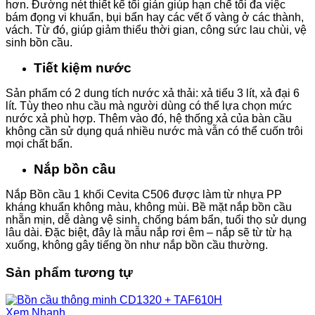
hơn. Đường nét thiết kế tối giản giúp hạn chế tối đa việc
bám đọng vi khuẩn, bụi bẩn hay các vết ố vàng ở các thành,
vách. Từ đó, giúp giảm thiểu thời gian, công sức lau chùi, vệ
sinh bồn cầu.
Tiết kiệm nước
Sản phẩm có 2 dung tích nước xả thải: xả tiểu 3 lít, xả đại 6
lít. Tùy theo nhu cầu mà người dùng có thể lựa chọn mức
nước xả phù hợp. Thêm vào đó, hệ thống xả của bàn cầu
không cần sử dụng quá nhiều nước mà vẫn có thể cuốn trôi
mọi chất bẩn.
Nắp bồn cầu
Nắp Bồn cầu 1 khối Cevita C506 được làm từ nhựa PP
kháng khuẩn không màu, không mùi. Bề mặt nắp bồn cầu
nhẵn mịn, dễ dàng vệ sinh, chống bám bẩn, tuổi thọ sử dụng
lâu dài. Đặc biệt, đây là mẫu nắp rơi êm – nắp sẽ từ từ hạ
xuống, không gây tiếng ồn như nắp bồn cầu thường.
Sản phẩm tương tự
Xem Nhanh