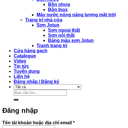
Bồn nhựa
Bồn Inox
Máy nước nóng năng lượng mặt trời
Trang trí nhà cửa
Sơn Jotun
Sơn ngoại thất
Sơn nội thất
Bảng màu sơn Jotun
Tranh trang trí
Cửa hàng gạch
Catalogue
Video
Tin tức
Tuyển dụng
Liên hệ
Đăng nhập / Đăng ký
Tìm
kiếm:
Đăng nhập
Bắt
Tên tài khoản hoặc địa chỉ email
*
buộc