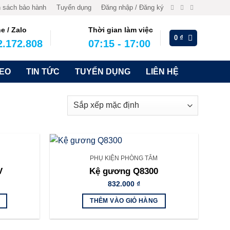
 sách bảo hành
Tuyển dụng
Đăng nhập / Đăng ký
ne / Zalo
Thời gian làm việc
0
₫
2.172.808
07:15 - 17:00
DEO
TIN TỨC
TUYỂN DỤNG
LIÊN HỆ
PHỤ KIỆN PHÒNG TẮM
V
Kệ gương Q8300
832.000
₫
THÊM VÀO GIỎ HÀNG