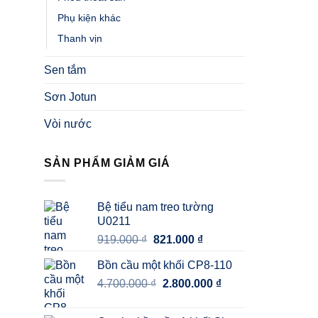
Phụ kiện khác
Thanh vịn
Sen tắm
Sơn Jotun
Vòi nước
SẢN PHẨM GIẢM GIÁ
Bệ tiểu nam treo tường
U0211
Giá
Giá
919.000
₫
821.000
₫
gốc
hiện
Bồn cầu một khối CP8-110
là:
tại
Giá
Giá
4.700.000
₫
919.000 ₫.
2.800.000
là:
₫
gốc
hiện
821.000 ₫.
là:
tại