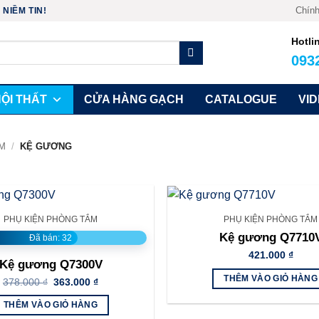
Chính
NIỀM TIN!
Hotli
093
ỘI THẤT
CỬA HÀNG GẠCH
CATALOGUE
VI
ẮM
/
KỆ GƯƠNG
PHỤ KIỆN PHÒNG TẮM
PHỤ KIỆN PHÒNG TẮM
Kệ gương Q7710
Đã bán: 32
421.000
₫
Kệ gương Q7300V
THÊM VÀO GIỎ HÀNG
Giá
Giá
378.000
₫
363.000
₫
gốc
hiện
là:
tại
THÊM VÀO GIỎ HÀNG
378.000 ₫.
là: