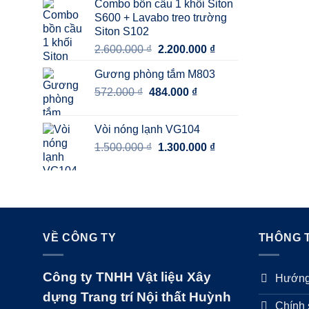
Combo bồn cầu 1 khối Siton
4.700.000 ₫.
là:
S600 + Lavabo treo trường
2.800.000 ₫.
Siton S102
Giá
Giá
2.600.000
₫
2.200.000
₫
gốc
hiện
Gương phòng tắm M803
là:
tại
Giá
Giá
572.000
₫
484.000
2.600.000 ₫.
₫
là:
gốc
hiện
2.200.000 ₫.
là:
tại
Vòi nóng lạnh VG104
572.000 ₫.
là:
Giá
Giá
1.500.000
₫
1.300.000
₫
484.000 ₫.
gốc
hiện
là:
tại
1.500.000 ₫.
là:
1.300.000 ₫.
VỀ CÔNG TY
THÔNG T
Công ty TNHH Vật liệu Xây
Hướng
dựng Trang trí Nội thất Huỳnh
Chính 