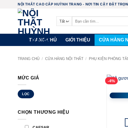
Chuyển
NỘI THẤT CAO CẤP HUỲNH TRANG - NƠI TIN CẬY ĐẶT TRỌN 
đến
nội
Tìm
kiếm:
dung
TRANG CHỦ
GIỚI THIỆU
CỬA HÀNG N
TRANG CHỦ
/
CỬA HÀNG NỘI THẤT
/
PHỤ KIỆN PHÒNG T
MỨC GIÁ
-4%
Giá
Giá
LỌC
tối
tối
thiểu
đa
CHỌN THƯƠNG HIỆU
CAESAR