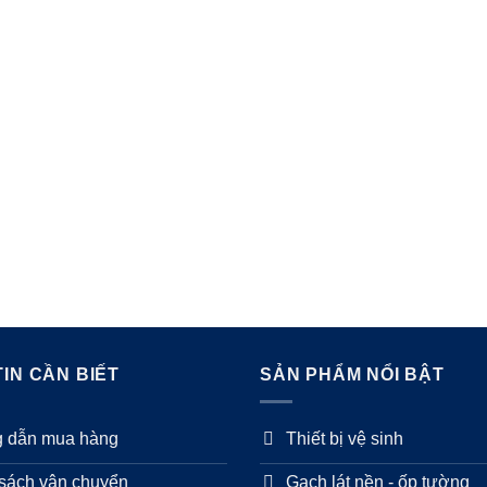
IN CẦN BIẾT
SẢN PHẨM NỔI BẬT
 dẫn mua hàng
Thiết bị vệ sinh
sách vận chuyển
Gạch lát nền - ốp tường