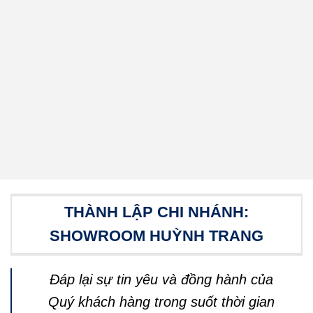
hào khi được góp phần tạo nên không
gian sống và làm việc đẳng cấp cho các
dự án căn hộ cao cấp, biệt thự, văn
phòng và khu nghỉ dưỡng…của Quý
khách gần xa trong và ngoài tỉnh.
THÀNH LẬP CHI NHÁNH:
SHOWROOM HUỲNH TRANG
Đáp lại sự tin yêu và đồng hành của
Quý khách hàng trong suốt thời gian