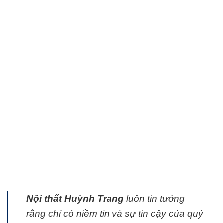
hàng. Chúng tôi coi trọng việc chọn lựa
kỹ càng từng sản phẩm, từng thương
hiệu để giới thiệu đến khách hàng.
Chúng tôi luôn là người sẽ đánh giá sản
phẩm thay cho khách hàng và chịu trách
nhiệm với khách hàng về chất lượng sản
phẩm đã cung cấp.
Nội thất Huỳnh Trang
luôn tin tưởng
rằng chỉ có niềm tin và sự tin cậy của quý