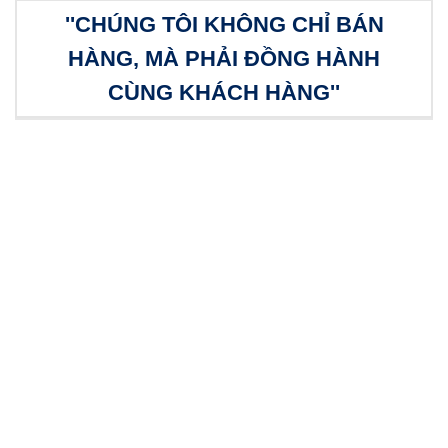
''CHÚNG TÔI KHÔNG CHỈ BÁN
HÀNG, MÀ PHẢI ĐỒNG HÀNH
CÙNG KHÁCH HÀNG''
Châm ngôn kinh doanh của chúng tôi là:
“Không chỉ bán hàng mà phải đồng hành
cùng khách hàng”. Chúng tôi hiểu rằng
việc cung cấp hàng hoá không chỉ dừng
lại ở thời điểm bàn giao sản phẩm đến
tay khách hàng. Mà song song đó chúng
tôi cam kết sẽ luôn là đối tác đồng hành
trong suốt quá trình sử dụng của khách