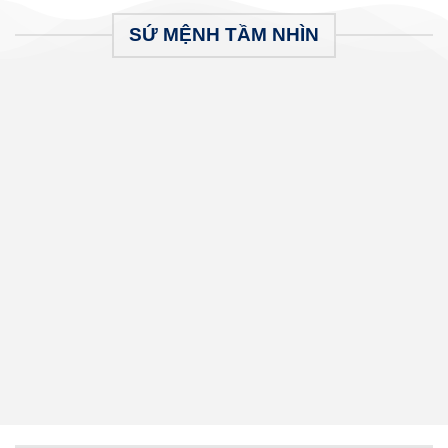
SỨ MỆNH TẦM NHÌN
Nội thất Huỳnh Trang
đã và đang vươn
lên để trở thành 1 trong những nơi cung
cấp các sản phẩm nội thất tốt nhất khu
vực và toàn quốc. Không chỉ dừng ở đó,
chúng tôi luôn đặt ra những mục tiêu lớn
để có thể góp mình vào sự phát triển
chung của nền kinh tế đất nước trong
thời đại công nghệ 4.0 như hiện nay.