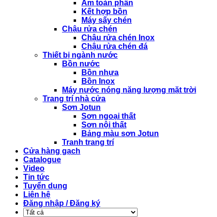
Âm toàn phần
Kết hợp bồn
Máy sấy chén
Chậu rửa chén
Chậu rửa chén Inox
Chậu rửa chén đá
Thiết bị ngành nước
Bồn nước
Bồn nhựa
Bồn Inox
Máy nước nóng năng lượng mặt trời
Trang trí nhà cửa
Sơn Jotun
Sơn ngoại thất
Sơn nội thất
Bảng màu sơn Jotun
Tranh trang trí
Cửa hàng gạch
Catalogue
Video
Tin tức
Tuyển dụng
Liên hệ
Đăng nhập / Đăng ký