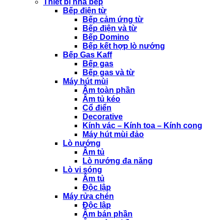
Thiết bị nhà bếp
Bếp điện từ
Bếp cảm ứng từ
Bếp điện và từ
Bếp Domino
Bếp kết hợp lò nướng
Bếp Gas Kaff
Bếp gas
Bếp gas và từ
Máy hút mùi
Âm toàn phần
Âm tủ kéo
Cổ điển
Decorative
Kính vác – Kính toa – Kính cong
Máy hút mùi đảo
Lò nướng
Âm tủ
Lò nướng đa năng
Lò vi sóng
Âm tủ
Độc lập
Máy rửa chén
Độc lập
Âm bán phần