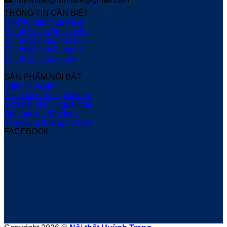
THÔNG TIN CẦN BIẾT
Hướng dẫn mua hàng
Chính sách vận chuyển
Chính sách thanh toán
Chính sách bảo hành
Chính sách bảo mật
SẢN PHẨM NỔI BẬT
Thiết bị vệ sinh
Gạch lát nền - ốp tường
Sơn nội thất - Ngoại thất
Bồn nhựa - Bồn Inox
Máy năng lượng mặt trời
FACEBOOK