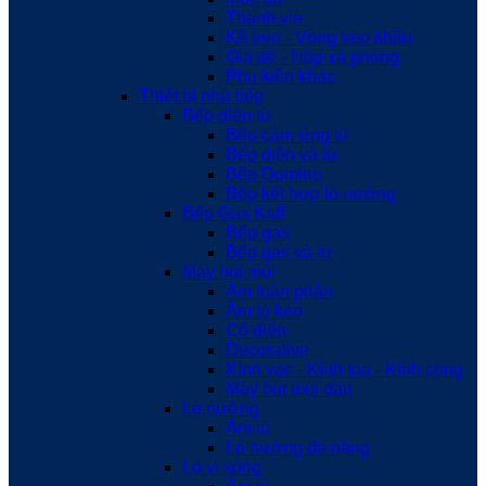
Thanh vịn
Kệ treo - Vòng treo khăn
Giá để - Hộp xà phòng
Phụ kiện khác
Thiết bị nhà bếp
Bếp điện từ
Bếp cảm ứng từ
Bếp điện và từ
Bếp Domino
Bếp kết hợp lò nướng
Bếp Gas Kaff
Bếp gas
Bếp gas và từ
Máy hút mùi
Âm toàn phần
Âm tủ kéo
Cổ điển
Decorative
Kính vác - Kính toa - Kính cong
Máy hút mùi đảo
Lò nướng
Âm tủ
Lò nướng đa năng
Lò vi sóng