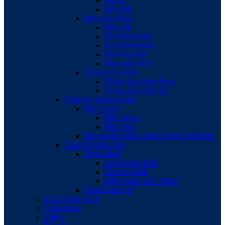
Âm tủ
Độc lập
Máy rửa chén
Độc lập
Âm bán phần
Âm toàn phần
Kết hợp bồn
Máy sấy chén
Chậu rửa chén
Chậu rửa chén Inox
Chậu rửa chén đá
Thiết bị ngành nước
Bồn nước
Bồn nhựa
Bồn Inox
Máy nước nóng năng lượng mặt trời
Trang trí nhà cửa
Sơn Jotun
Sơn ngoại thất
Sơn nội thất
Bảng màu sơn Jotun
Tranh trang trí
Cửa hàng gạch
Catalogue
Video