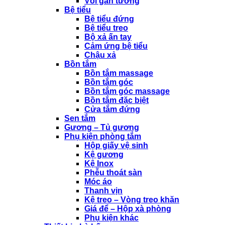
Vòi gắn tường
Bệ tiểu
Bệ tiểu đứng
Bệ tiểu treo
Bộ xả ấn tay
Cảm ứng bệ tiểu
Chậu xả
Bồn tắm
Bồn tắm massage
Bồn tắm góc
Bồn tắm góc massage
Bồn tắm đặc biệt
Cửa tắm đứng
Sen tắm
Gương – Tủ gương
Phụ kiện phòng tắm
Hộp giấy vệ sinh
Kệ gương
Kệ Inox
Phễu thoát sàn
Móc áo
Thanh vịn
Kệ treo – Vòng treo khăn
Giá để – Hộp xà phòng
Phụ kiện khác