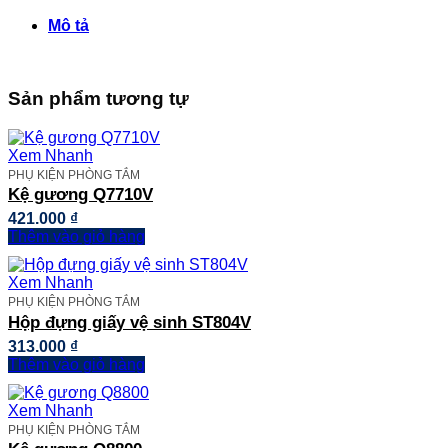
Lavabo
BF602
Mô tả
số
lượng
Sản phẩm tương tự
Xem Nhanh
PHỤ KIỆN PHÒNG TẮM
Kệ gương Q7710V
421.000
₫
Thêm vào giỏ hàng
Xem Nhanh
PHỤ KIỆN PHÒNG TẮM
Hộp đựng giấy vệ sinh ST804V
313.000
₫
Thêm vào giỏ hàng
Xem Nhanh
PHỤ KIỆN PHÒNG TẮM