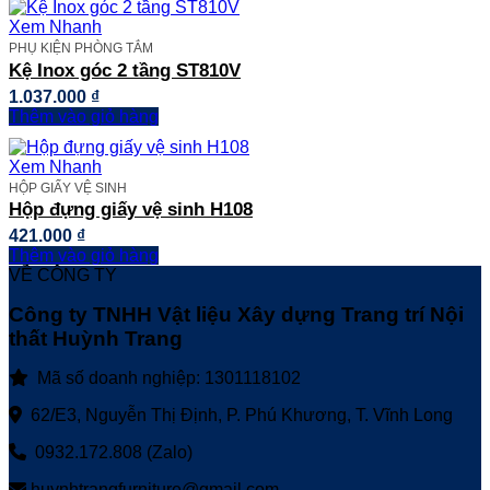
Xem Nhanh
PHỤ KIỆN PHÒNG TẮM
Kệ Inox góc 2 tầng ST810V
1.037.000
₫
Thêm vào giỏ hàng
Xem Nhanh
HỘP GIẤY VỆ SINH
Hộp đựng giấy vệ sinh H108
421.000
₫
Thêm vào giỏ hàng
VỀ CÔNG TY
Công ty TNHH Vật liệu Xây dựng Trang trí Nội
thất Huỳnh Trang
Mã số doanh nghiệp: 1301118102
62/E3, Nguyễn Thị Định, P. Phú Khương, T. Vĩnh Long
0932.172.808 (Zalo)
huynhtrangfurniture@gmail.com