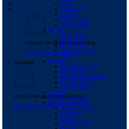
Vòi xịt
0
₫
Vòi cảm ứng
Vòi lạnh
Vòi nóng lạnh
Vòi gắn tường
Bệ tiểu
Bệ tiểu đứng
Bệ tiểu treo
Chưa có sản phẩm trong giỏ hàng.
Bộ xả ấn tay
Cảm ứng bệ tiểu
Quay trở lại cửa hàng
Chậu xả
Bồn tắm
Giỏ hàng
Bồn tắm massage
Bồn tắm góc
Bồn tắm góc massage
Bồn tắm đặc biệt
Cửa tắm đứng
Sen tắm
Chưa có sản phẩm trong giỏ hàng.
Gương - Tủ gương
Phụ kiện phòng tắm
Quay trở lại cửa hàng
Hộp giấy vệ sinh
Kệ gương
Kệ Inox
Phễu thoát sàn
Móc áo