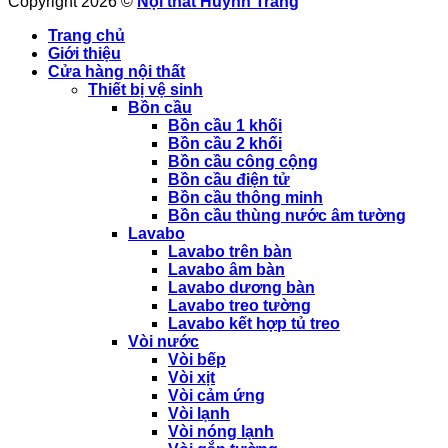
Copyright 2026 ©
Nội thất Huỳnh Trang
Trang chủ
Giới thiệu
Cửa hàng nội thất
Thiết bị vệ sinh
Bồn cầu
Bồn cầu 1 khối
Bồn cầu 2 khối
Bồn cầu công cộng
Bồn cầu điện tử
Bồn cầu thông minh
Bồn cầu thùng nước âm tường
Lavabo
Lavabo trên bàn
Lavabo âm bàn
Lavabo dương bàn
Lavabo treo tường
Lavabo kết hợp tủ treo
Vòi nước
Vòi bếp
Vòi xịt
Vòi cảm ứng
Vòi lạnh
Vòi nóng lạnh