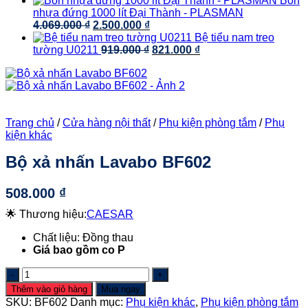
Bồn
là:
tại
3.190.000 ₫.
nhựa đứng 1000 lít Đại Thành - PLASMAN
2.084.000 ₫.
là:
Giá
Giá
4.069.000
₫
2.500.000
₫
1.991.000 ₫.
gốc
hiện
Bệ tiểu nam treo
là:
tại
Giá
Giá
tường U0211
919.000
₫
821.000
₫
4.069.000 ₫.
là:
gốc
hiện
2.500.000 ₫.
là:
tại
919.000 ₫.
là:
821.000 ₫.
Trang chủ
/
Cửa hàng nội thất
/
Phụ kiện phòng tắm
/
Phụ
kiện khác
Bộ xả nhấn Lavabo BF602
508.000
₫
🌟 Thương hiệu:
CAESAR
Chất liệu: Đồng thau
Giá bao gồm co P
Bộ
xả
Thêm vào giỏ hàng
Mua ngay
nhấn
SKU:
BF602
Danh mục:
Phụ kiện khác
,
Phụ kiện phòng tắm