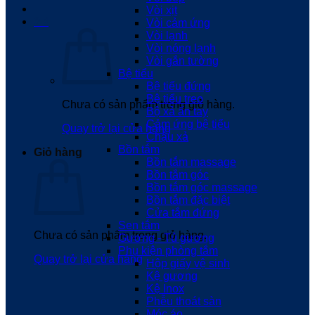
Vòi xịt
0
₫
Vòi cảm ứng
Vòi lạnh
Vòi nóng lạnh
Vòi gắn tường
Bệ tiểu
Bệ tiểu đứng
Bệ tiểu treo
Chưa có sản phẩm trong giỏ hàng.
Bộ xả ấn tay
Cảm ứng bệ tiểu
Quay trở lại cửa hàng
Chậu xả
Bồn tắm
Giỏ hàng
Bồn tắm massage
Bồn tắm góc
Bồn tắm góc massage
Bồn tắm đặc biệt
Cửa tắm đứng
Sen tắm
Chưa có sản phẩm trong giỏ hàng.
Gương - Tủ gương
Phụ kiện phòng tắm
Quay trở lại cửa hàng
Hộp giấy vệ sinh
Kệ gương
Kệ Inox
Phễu thoát sàn
Móc áo