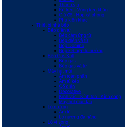
Thanh vịn
Kệ treo - Vòng treo khăn
Giá để - Hộp xà phòng
Phụ kiện khác
Thiết bị nhà bếp
Bếp điện từ
Bếp cảm ứng từ
Bếp điện và từ
Bếp Domino
Bếp kết hợp lò nướng
Bếp Gas Kaff
Bếp gas
Bếp gas và từ
Máy hút mùi
Âm toàn phần
Âm tủ kéo
Cổ điển
Decorative
Kính vác - Kính toa - Kính cong
Máy hút mùi đảo
Lò nướng
Âm tủ
Lò nướng đa năng
Lò vi sóng