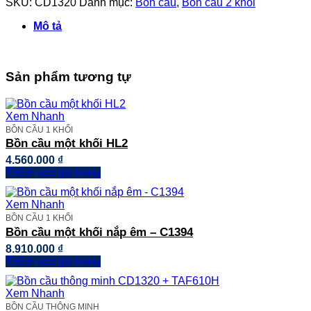
SKU:
CD1320
Danh mục:
Bồn cầu
,
Bồn cầu 2 khối
khối
nắp
Mô tả
êm
-
CD1320
số
Sản phẩm tương tự
lượng
Xem Nhanh
BỒN CẦU 1 KHỐI
Bồn cầu một khối HL2
4.560.000
₫
Thêm vào giỏ hàng
Xem Nhanh
BỒN CẦU 1 KHỐI
Bồn cầu một khối nắp êm – C1394
8.910.000
₫
Thêm vào giỏ hàng
Xem Nhanh
BỒN CẦU THÔNG MINH