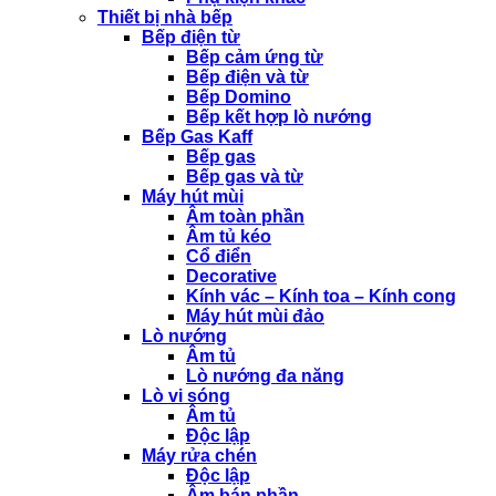
Thiết bị nhà bếp
Bếp điện từ
Bếp cảm ứng từ
Bếp điện và từ
Bếp Domino
Bếp kết hợp lò nướng
Bếp Gas Kaff
Bếp gas
Bếp gas và từ
Máy hút mùi
Âm toàn phần
Âm tủ kéo
Cổ điển
Decorative
Kính vác – Kính toa – Kính cong
Máy hút mùi đảo
Lò nướng
Âm tủ
Lò nướng đa năng
Lò vi sóng
Âm tủ
Độc lập
Máy rửa chén
Độc lập
Âm bán phần