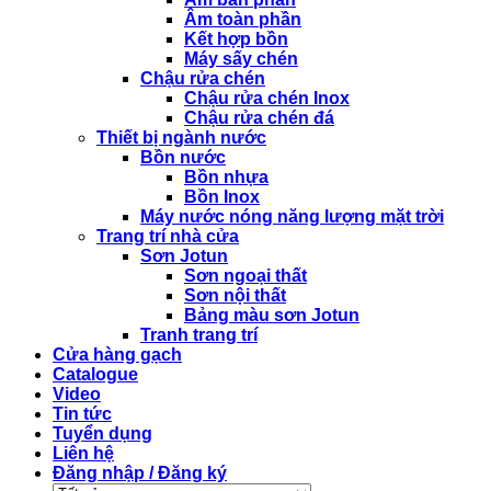
Âm toàn phần
Kết hợp bồn
Máy sấy chén
Chậu rửa chén
Chậu rửa chén Inox
Chậu rửa chén đá
Thiết bị ngành nước
Bồn nước
Bồn nhựa
Bồn Inox
Máy nước nóng năng lượng mặt trời
Trang trí nhà cửa
Sơn Jotun
Sơn ngoại thất
Sơn nội thất
Bảng màu sơn Jotun
Tranh trang trí
Cửa hàng gạch
Catalogue
Video
Tin tức
Tuyển dụng
Liên hệ
Đăng nhập / Đăng ký