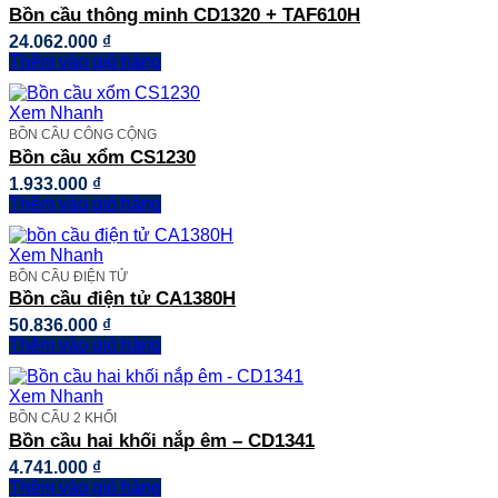
Bồn cầu thông minh CD1320 + TAF610H
24.062.000
₫
Thêm vào giỏ hàng
Xem Nhanh
BỒN CẦU CÔNG CỘNG
Bồn cầu xổm CS1230
1.933.000
₫
Thêm vào giỏ hàng
Xem Nhanh
BỒN CẦU ĐIỆN TỬ
Bồn cầu điện tử CA1380H
50.836.000
₫
Thêm vào giỏ hàng
Xem Nhanh
BỒN CẦU 2 KHỐI
Bồn cầu hai khối nắp êm – CD1341
4.741.000
₫
Thêm vào giỏ hàng