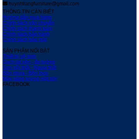
huynhtrangfurniture@gmail.com
THÔNG TIN CẦN BIẾT
Hướng dẫn mua hàng
Chính sách vận chuyển
Chính sách thanh toán
Chính sách bảo hành
Chính sách bảo mật
SẢN PHẨM NỔI BẬT
Thiết bị vệ sinh
Gạch lát nền - ốp tường
Sơn nội thất - Ngoại thất
Bồn nhựa - Bồn Inox
Máy năng lượng mặt trời
FACEBOOK