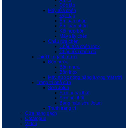
Âm tủ
Độc lập
Máy rửa chén
Độc lập
Âm bán phần
Âm toàn phần
Kết hợp bồn
Máy sấy chén
Chậu rửa chén
Chậu rửa chén Inox
Chậu rửa chén đá
Thiết bị ngành nước
Bồn nước
Bồn nhựa
Bồn Inox
Máy nước nóng năng lượng mặt trời
Trang trí nhà cửa
Sơn Jotun
Sơn ngoại thất
Sơn nội thất
Bảng màu sơn Jotun
Tranh trang trí
Cửa hàng gạch
Catalogue
Video