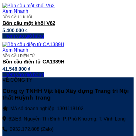
Xem Nhanh
BỒN CẦU 1 KHỐI
Bồn cầu một khối V62
5.400.000
₫
Thêm vào giỏ hàng
Xem Nhanh
BỒN CẦU ĐIỆN TỬ
Bồn cầu điện tử CA1389H
41.548.000
₫
Thêm vào giỏ hàng
VỀ CÔNG TY
Công ty TNHH Vật liệu Xây dựng Trang trí Nội
thất Huỳnh Trang
Mã số doanh nghiệp: 1301118102
62/E3, Nguyễn Thị Định, P. Phú Khương, T. Vĩnh Long
0932.172.808 (Zalo)