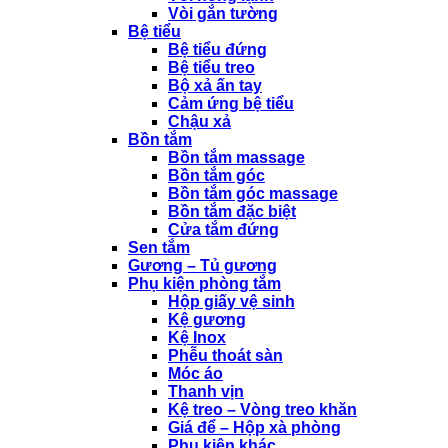
Vòi gắn tường
Bệ tiểu
Bệ tiểu đứng
Bệ tiểu treo
Bộ xả ấn tay
Cảm ứng bệ tiểu
Chậu xả
Bồn tắm
Bồn tắm massage
Bồn tắm góc
Bồn tắm góc massage
Bồn tắm đặc biệt
Cửa tắm đứng
Sen tắm
Gương – Tủ gương
Phụ kiện phòng tắm
Hộp giấy vệ sinh
Kệ gương
Kệ Inox
Phễu thoát sàn
Móc áo
Thanh vịn
Kệ treo – Vòng treo khăn
Giá để – Hộp xà phòng
Phụ kiện khác