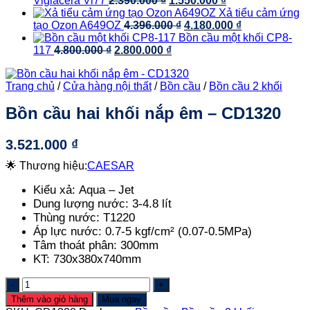
Viglacera Vi77
2.390.000
₫
1.550.000
₫
3.500.000 ₫.
là:
gốc
hiện
Xả tiểu cảm ứng
2.250.000 ₫.
là:
Giá
tại
Giá
tạo Ozon A649OZ
4.396.000
₫
4.180.000
₫
2.390.000 ₫.
gốc
là:
hiện
Bồn cầu một khối CP8-
Giá
Giá
là:
1.550.000 ₫.
tại
117
4.800.000
₫
2.800.000
₫
gốc
hiện
4.396.000 ₫.
là:
là:
tại
4.180.000 ₫.
Trang chủ
/
Cửa hàng nội thất
/
Bồn cầu
/
Bồn cầu 2 khối
4.800.000 ₫.
là:
2.800.000 ₫.
Bồn cầu hai khối nắp êm – CD1320
3.521.000
₫
🌟 Thương hiệu:
CAESAR
Kiểu xả:
Aqua – Jet
Dung lượng nước:
3-4.8 lít
Thùng nước:
T1220
Áp lực nước:
0.7-5 kgf/cm² (0.07-0.5MPa)
Tâm thoát phân:
300mm
KT:
730x380x740mm
Bồn
cầu
Thêm vào giỏ hàng
Mua ngay
hai