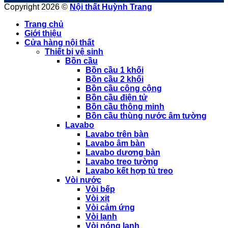
Copyright 2026 ©
Nội thất Huỳnh Trang
Trang chủ
Giới thiệu
Cửa hàng nội thất
Thiết bị vệ sinh
Bồn cầu
Bồn cầu 1 khối
Bồn cầu 2 khối
Bồn cầu công cộng
Bồn cầu điện tử
Bồn cầu thông minh
Bồn cầu thùng nước âm tường
Lavabo
Lavabo trên bàn
Lavabo âm bàn
Lavabo dương bàn
Lavabo treo tường
Lavabo kết hợp tủ treo
Vòi nước
Vòi bếp
Vòi xịt
Vòi cảm ứng
Vòi lạnh
Vòi nóng lạnh