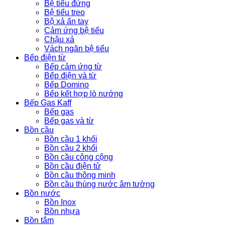
Bệ tiểu đứng
Bệ tiểu treo
Bộ xả ấn tay
Cảm ứng bệ tiểu
Chậu xả
Vách ngăn bệ tiểu
Bếp điện từ
Bếp cảm ứng từ
Bếp điện và từ
Bếp Domino
Bếp kết hợp lò nướng
Bếp Gas Kaff
Bếp gas
Bếp gas và từ
Bồn cầu
Bồn cầu 1 khối
Bồn cầu 2 khối
Bồn cầu công cộng
Bồn cầu điện tử
Bồn cầu thông minh
Bồn cầu thùng nước âm tường
Bồn nước
Bồn Inox
Bồn nhựa
Bồn tắm