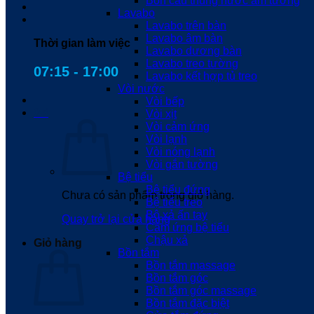
Bồn cầu thùng nước âm tường
Lavabo
Lavabo trên bàn
Lavabo âm bàn
Thời gian làm việc
Lavabo dương bàn
Lavabo treo tường
07:15 - 17:00
Lavabo kết hợp tủ treo
Vòi nước
Vòi bếp
0
₫
Vòi xịt
Vòi cảm ứng
Vòi lạnh
Vòi nóng lạnh
Vòi gắn tường
Bệ tiểu
Bệ tiểu đứng
Chưa có sản phẩm trong giỏ hàng.
Bệ tiểu treo
Bộ xả ấn tay
Quay trở lại cửa hàng
Cảm ứng bệ tiểu
Chậu xả
Giỏ hàng
Bồn tắm
Bồn tắm massage
Bồn tắm góc
Bồn tắm góc massage
Bồn tắm đặc biệt