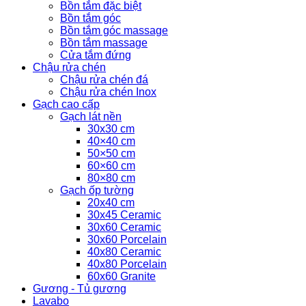
Bồn tắm đặc biệt
Bồn tắm góc
Bồn tắm góc massage
Bồn tắm massage
Cửa tắm đứng
Chậu rửa chén
Chậu rửa chén đá
Chậu rửa chén Inox
Gạch cao cấp
Gạch lát nền
30x30 cm
40×40 cm
50×50 cm
60×60 cm
80×80 cm
Gạch ốp tường
20x40 cm
30x45 Ceramic
30x60 Ceramic
30x60 Porcelain
40x80 Ceramic
40x80 Porcelain
60x60 Granite
Gương - Tủ gương
Lavabo