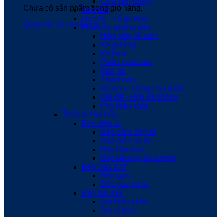
Cửa tắm đứng
Chưa có sản phẩm trong giỏ hàng.
Sen tắm
Gương - Tủ gương
Quay trở lại cửa hàng
Phụ kiện phòng tắm
Hộp giấy vệ sinh
Kệ gương
Kệ Inox
Phễu thoát sàn
Móc áo
Thanh vịn
Kệ treo - Vòng treo khăn
Giá để - Hộp xà phòng
Phụ kiện khác
Thiết bị nhà bếp
Bếp điện từ
Bếp cảm ứng từ
Bếp điện và từ
Bếp Domino
Bếp kết hợp lò nướng
Bếp Gas Kaff
Bếp gas
Bếp gas và từ
Máy hút mùi
Âm toàn phần
Âm tủ kéo