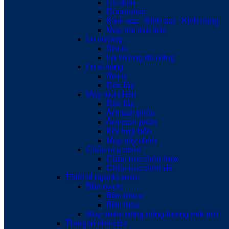
Cổ điển
Decorative
Kính vác - Kính toa - Kính cong
Máy hút mùi đảo
Lò nướng
Âm tủ
Lò nướng đa năng
Lò vi sóng
Âm tủ
Độc lập
Máy rửa chén
Độc lập
Âm bán phần
Âm toàn phần
Kết hợp bồn
Máy sấy chén
Chậu rửa chén
Chậu rửa chén Inox
Chậu rửa chén đá
Thiết bị ngành nước
Bồn nước
Bồn nhựa
Bồn Inox
Máy nước nóng năng lượng mặt trời
Trang trí nhà cửa