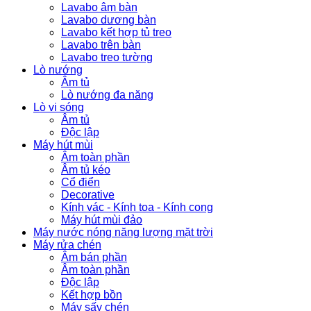
Lavabo âm bàn
Lavabo dương bàn
Lavabo kết hợp tủ treo
Lavabo trên bàn
Lavabo treo tường
Lò nướng
Âm tủ
Lò nướng đa năng
Lò vi sóng
Âm tủ
Độc lập
Máy hút mùi
Âm toàn phần
Âm tủ kéo
Cổ điển
Decorative
Kính vác - Kính toa - Kính cong
Máy hút mùi đảo
Máy nước nóng năng lượng mặt trời
Máy rửa chén
Âm bán phần
Âm toàn phần
Độc lập
Kết hợp bồn
Máy sấy chén