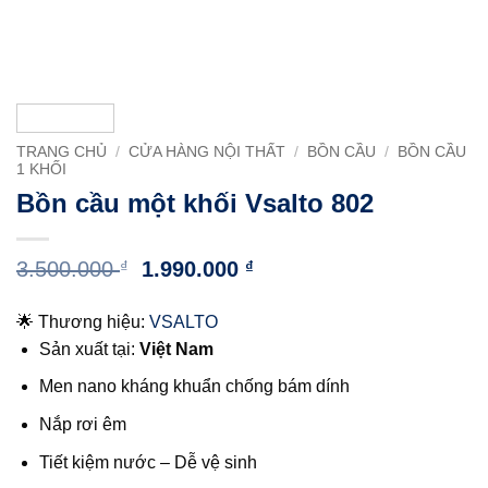
TRANG CHỦ
/
CỬA HÀNG NỘI THẤT
/
BỒN CẦU
/
BỒN CẦU
1 KHỐI
Bồn cầu một khối Vsalto 802
Giá
Giá
3.500.000
₫
1.990.000
₫
gốc
hiện
là:
tại
🌟 Thương hiệu:
VSALTO
3.500.000 ₫.
là:
Sản xuất tại:
Việt Nam
1.990.000 ₫.
Men nano kháng khuẩn chống bám dính
Nắp rơi êm
Tiết kiệm nước – Dễ vệ sinh