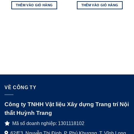
THÊM VÀO GIỎ HÀNG
THÊM VÀO GIỎ HÀNG
VỀ CÔNG TY
Công ty TNHH Vật liệu Xây dựng Trang trí Nội
thất Huỳnh Trang
Mã số doanh nghiệp: 1301118102
62/E3, Nguyễn Thị Định, P. Phú Khương, T. Vĩnh Long