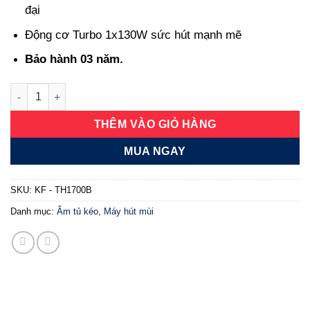
đại
Động cơ Turbo 1x130W sức hút mạnh mẽ
Bảo hành 03 năm.
Máy hút mùi âm tủ vẫy tay KF - TH1700B số lượng
THÊM VÀO GIỎ HÀNG
MUA NGAY
SKU:
KF - TH1700B
Danh mục:
Âm tủ kéo
,
Máy hút mùi