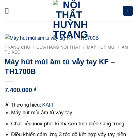
Chuyển
đến
nội
dung
TRANG CHỦ
/
CỬA HÀNG NỘI THẤT
/
MÁY HÚT MÙI
/
ÂM
TỦ KÉO
Máy hút mùi âm tủ vẫy tay KF –
TH1700B
7.400.000
₫
🌟 Thương hiệu:
KAFF
Máy hút mùi âm tủ vẫy tay.
Chất liệu inox phối kính/ sơn tĩnh điện sang trọng.
Điều khiển cảm ứng 3 tốc độ kết hợp vẫy tay hiện