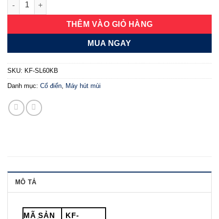
Máy hút mùi Kaff KF-SL60KB số lượng
THÊM VÀO GIỎ HÀNG
MUA NGAY
SKU:
KF-SL60KB
Danh mục:
Cổ điển
,
Máy hút mùi
MÔ TẢ
MÃ SẢN
KF-