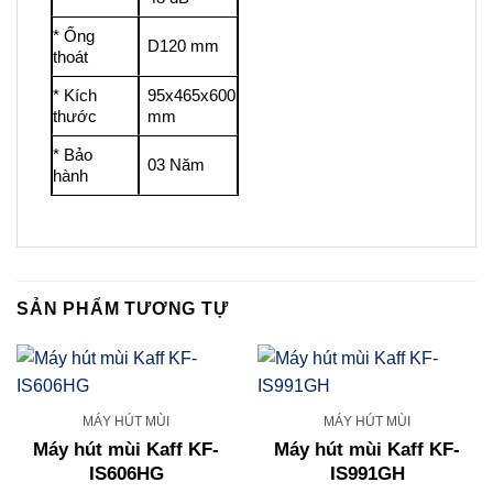
* Ống
D120 mm
thoát
* Kích
95x465x600
thước
mm
* Bảo
03 Năm
hành
SẢN PHẨM TƯƠNG TỰ
MÁY HÚT MÙI
MÁY HÚT MÙI
Máy hút mùi Kaff KF-
Máy hút mùi Kaff KF-
IS606HG
IS991GH