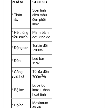
PHẨM
SL60KB
Sơn tĩnh
* Thân
điện màu
máy
đen phối
inox
* Hệ thống
Phím bấm
điều khiển
cơ 3 tốc độ
Turbin đôi
* Động cơ
2x80W
Led bar
* Đèn
15W
Tối đa đến
* Công
3
suất hút
700m
/h
Lưới lọc
* Bộ lọc
inox + than
hoạt tính
Maximum
* Độ ồn
48 dB