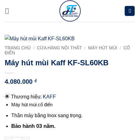
Chuyển
đến
nội
dung
TRANG CHỦ
/
CỬA HÀNG NỘI THẤT
/
MÁY HÚT MÙI
/
CỔ
ĐIỂN
Máy hút mùi Kaff KF-SL60KB
4.080.000
₫
🌟 Thương hiệu:
KAFF
Máy hút mùi cổ điển
Thân máy bằng Inox sang trọng.
Bảo hành 03 năm.