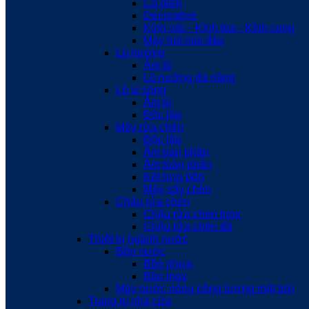
Cổ điển
Decorative
Kính vác - Kính toa - Kính cong
Máy hút mùi đảo
Lò nướng
Âm tủ
Lò nướng đa năng
Lò vi sóng
Âm tủ
Độc lập
Máy rửa chén
Độc lập
Âm bán phần
Âm toàn phần
Kết hợp bồn
Máy sấy chén
Chậu rửa chén
Chậu rửa chén Inox
Chậu rửa chén đá
Thiết bị ngành nước
Bồn nước
Bồn nhựa
Bồn Inox
Máy nước nóng năng lượng mặt trời
Trang trí nhà cửa