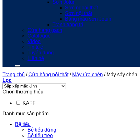
Sơn Jotun
Sơn ngoại thất
Sơn nội thất
Bảng màu sơn Jotun
Tranh trang trí
Cửa hàng gạch
Catalogue
Video
Tin tức
Tuyển dụng
Liên hệ
Trang chủ
/
Cửa hàng nội thất
/
Máy rửa chén
/
Máy sấy chén
Lọc
Chọn thương hiệu
KAFF
Danh mục sản phẩm
Bệ tiểu
Bệ tiểu đứng
Bệ tiểu treo