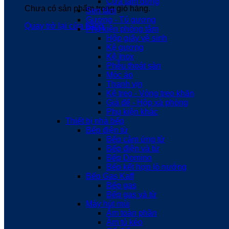
Cửa tắm đứng
Chưa có sản phẩm trong giỏ hàng.
Sen tắm
Gương - Tủ gương
Quay trở lại cửa hàng
Phụ kiện phòng tắm
Hộp giấy vệ sinh
Kệ gương
Kệ Inox
Phễu thoát sàn
Móc áo
Thanh vịn
Kệ treo - Vòng treo khăn
Giá để - Hộp xà phòng
Phụ kiện khác
Thiết bị nhà bếp
Bếp điện từ
Bếp cảm ứng từ
Bếp điện và từ
Bếp Domino
Bếp kết hợp lò nướng
Bếp Gas Kaff
Bếp gas
Bếp gas và từ
Máy hút mùi
Âm toàn phần
Âm tủ kéo