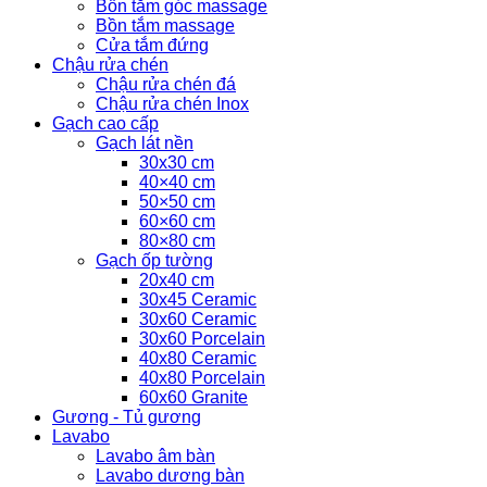
Bồn tắm góc massage
Bồn tắm massage
Cửa tắm đứng
Chậu rửa chén
Chậu rửa chén đá
Chậu rửa chén Inox
Gạch cao cấp
Gạch lát nền
30x30 cm
40×40 cm
50×50 cm
60×60 cm
80×80 cm
Gạch ốp tường
20x40 cm
30x45 Ceramic
30x60 Ceramic
30x60 Porcelain
40x80 Ceramic
40x80 Porcelain
60x60 Granite
Gương - Tủ gương
Lavabo
Lavabo âm bàn
Lavabo dương bàn