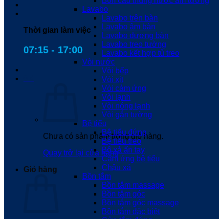
Bồn cầu thùng nước âm tường
Lavabo
Lavabo trên bàn
Lavabo âm bàn
Thời gian làm việc
Lavabo dương bàn
Lavabo treo tường
07:15 - 17:00
Lavabo kết hợp tủ treo
Vòi nước
Vòi bếp
0
₫
Vòi xịt
Vòi cảm ứng
Vòi lạnh
Vòi nóng lạnh
Vòi gắn tường
Bệ tiểu
Bệ tiểu đứng
Chưa có sản phẩm trong giỏ hàng.
Bệ tiểu treo
Bộ xả ấn tay
Quay trở lại cửa hàng
Cảm ứng bệ tiểu
Chậu xả
Giỏ hàng
Bồn tắm
Bồn tắm massage
Bồn tắm góc
Bồn tắm góc massage
Bồn tắm đặc biệt