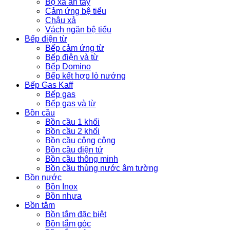
Bộ xả ấn tay
Cảm ứng bệ tiểu
Chậu xả
Vách ngăn bệ tiểu
Bếp điện từ
Bếp cảm ứng từ
Bếp điện và từ
Bếp Domino
Bếp kết hợp lò nướng
Bếp Gas Kaff
Bếp gas
Bếp gas và từ
Bồn cầu
Bồn cầu 1 khối
Bồn cầu 2 khối
Bồn cầu công cộng
Bồn cầu điện tử
Bồn cầu thông minh
Bồn cầu thùng nước âm tường
Bồn nước
Bồn Inox
Bồn nhựa
Bồn tắm
Bồn tắm đặc biệt
Bồn tắm góc