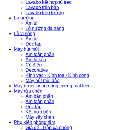
Lavabo kết hợp tủ treo
Lavabo trên bàn
Lavabo treo tường
Lò nướng
Âm tủ
Lò nướng đa năng
Lò vi sóng
Âm tủ
Độc lập
Máy hút mùi
Âm toàn phần
Âm tủ kéo
Cổ điển
Decorative
Kính vác - Kính toa - Kính cong
Máy hút mùi đảo
Máy nước nóng năng lượng mặt trời
Máy rửa chén
Âm bán phần
Âm toàn phần
Độc lập
Kết hợp bồn
Máy sấy chén
Phụ kiện phòng tắm
Giá để - Hộp xà phòng