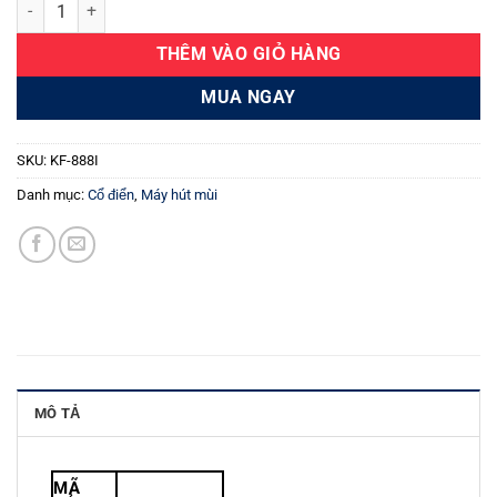
Máy hút mùi Kaff KF-888I số lượng
THÊM VÀO GIỎ HÀNG
MUA NGAY
SKU:
KF-888I
Danh mục:
Cổ điển
,
Máy hút mùi
MÔ TẢ
MÃ