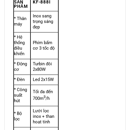
SẢN
KF-888I
PHẨM
Inox sang
* Thân
trọng sáng
máy
đẹp
* Hệ
thống
Phím bấm
điều
cơ 3 tốc độ
khiển
* Động
Turbin đôi
cơ
2x80W
* Đèn
Led 2x15W
* Công
Tối đa đến
suất
3
700m
/h
hút
Lưới lọc
* Bộ
inox + than
lọc
hoạt tính