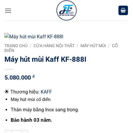
Chuyển
đến
nội
dung
TRANG CHỦ
/
CỬA HÀNG NỘI THẤT
/
MÁY HÚT MÙI
/
CỔ
ĐIỂN
Máy hút mùi Kaff KF-888I
5.080.000
₫
🌟 Thương hiệu:
KAFF
Máy hút mùi cổ điển
Thân máy bằng Inox sang trọng.
Bảo hành 03 năm.