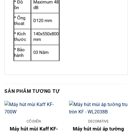
* Độ
Maximum 48
ồn
dB
* Ống
D120 mm
thoát
* Kích
140x550x800
thước
mm
* Bảo
03 Năm
hành
SẢN PHẨM TƯƠNG TỰ
CỔ ĐIỂN
DECORATIVE
Máy hút mùi Kaff KF-
Máy hút mùi áp tường