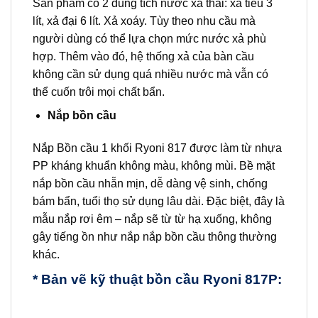
Sản phẩm có 2 dung tích nước xả thải: xả tiểu 3
lít, xả đại 6 lít. Xả xoáy. Tùy theo nhu cầu mà
người dùng có thể lựa chọn mức nước xả phù
hợp. Thêm vào đó, hệ thống xả của bàn cầu
không cần sử dụng quá nhiều nước mà vẫn có
thể cuốn trôi mọi chất bẩn.
Nắp bồn cầu
Nắp Bồn cầu 1 khối Ryoni 817 được làm từ nhựa
PP kháng khuẩn không màu, không mùi. Bề mặt
nắp bồn cầu nhẵn mịn, dễ dàng vệ sinh, chống
bám bẩn, tuổi thọ sử dụng lâu dài. Đặc biệt, đây là
mẫu nắp rơi êm – nắp sẽ từ từ hạ xuống, không
gây tiếng ồn như nắp nắp bồn cầu thông thường
khác.
* Bản vẽ kỹ thuật bồn cầu Ryoni 817P: