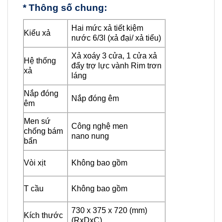
* Thông số chung:
Hai mức xả tiết kiệm
Kiểu xả
nước 6/3l (xả đại/ xả tiểu)
Xả xoáy 3 cửa, 1 cửa xả
Hệ thống
đẩy trợ lực vành Rim trơn
xả
láng
Nắp đóng
Nắp đóng êm
êm
Men sứ
Công nghệ men
chống bám
nano nung
bẩn
Vòi xịt
Không bao gồm
T cầu
Không bao gồm
730 x 375 x 720 (mm)
Kích thước
(RxDxC)