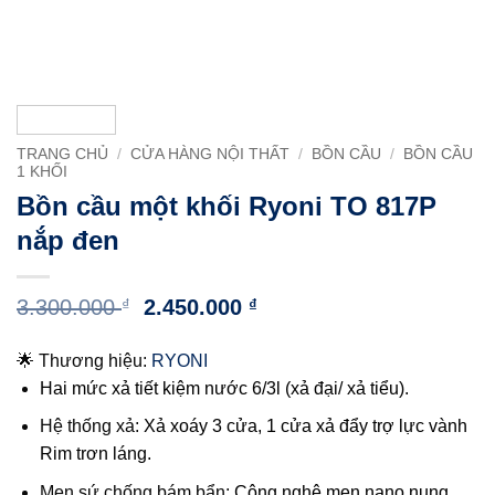
TRANG CHỦ
/
CỬA HÀNG NỘI THẤT
/
BỒN CẦU
/
BỒN CẦU
1 KHỐI
Bồn cầu một khối Ryoni TO 817P
nắp đen
Giá
Giá
3.300.000
₫
2.450.000
₫
gốc
hiện
là:
tại
🌟 Thương hiệu:
RYONI
3.300.000 ₫.
là:
Hai mức xả tiết kiệm nước 6/3l (xả đại/ xả tiểu).
2.450.000 ₫.
Hệ thống xả:
Xả xoáy 3 cửa, 1 cửa xả đẩy trợ lực vành
Rim trơn láng.
Men sứ chống bám bẩn:
Công nghệ men nano nung