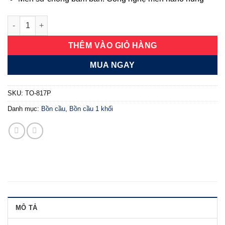
Bồn cầu một khối Ryoni TO 817P nắp đen số lượng
THÊM VÀO GIỎ HÀNG
MUA NGAY
SKU:
TO-817P
Danh mục:
Bồn cầu
,
Bồn cầu 1 khối
MÔ TẢ