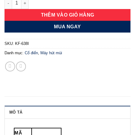
Máy hút mùi Kaff KF-638I số lượng
THÊM VÀO GIỎ HÀNG
MUA NGAY
SKU:
KF-638I
Danh mục:
Cổ điển
,
Máy hút mùi
MÔ TẢ
MÃ