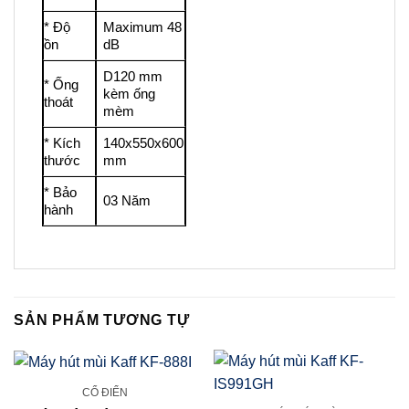
* Độ
Maximum 48
ồn
dB
D120 mm
* Ống
kèm ống
thoát
mèm
* Kích
140x550x600
thước
mm
* Bảo
03 Năm
hành
SẢN PHẨM TƯƠNG TỰ
CỔ ĐIỂN