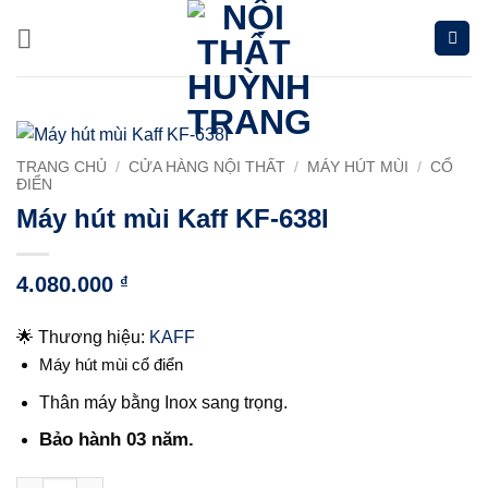
Chuyển
đến
nội
dung
TRANG CHỦ
/
CỬA HÀNG NỘI THẤT
/
MÁY HÚT MÙI
/
CỔ
ĐIỂN
Máy hút mùi Kaff KF-638I
4.080.000
₫
🌟 Thương hiệu:
KAFF
Máy hút mùi cổ điển
Thân máy bằng Inox sang trọng.
Bảo hành 03 năm.