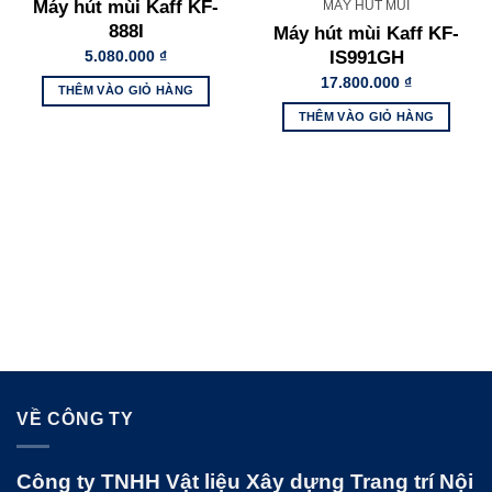
Máy hút mùi Kaff KF-
MÁY HÚT MÙI
888I
Máy hút mùi Kaff KF-
IS991GH
5.080.000
₫
17.800.000
₫
THÊM VÀO GIỎ HÀNG
THÊM VÀO GIỎ HÀNG
VỀ CÔNG TY
Công ty TNHH Vật liệu Xây dựng Trang trí Nội