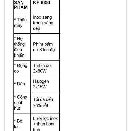
SẢN
KF-638I
PHẨM
Inox sang
* Thân
trọng sáng
máy
đẹp
* Hệ
thống
Phím bấm
điều
cơ 3 tốc độ
khiển
* Động
Turbin đôi
cơ
2x80W
Halogen
* Đèn
2x15W
* Công
Tối đa đến
suất
3
700m
/h
hút
Lưới lọc inox
* Bộ
+ than hoạt
lọc
tính