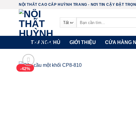
Chuyển
NỘI THẤT CAO CẤP HUỲNH TRANG - NƠI TIN CẬY ĐẶT TRỌN 
đến
nội
Tìm
kiếm:
dung
TRANG CHỦ
GIỚI THIỆU
CỬA HÀNG N
-42%