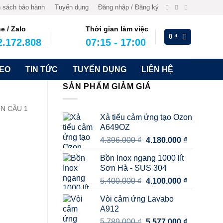
 sách bảo hành
Tuyển dụng
Đăng nhập / Đăng ký
ne / Zalo
Thời gian làm việc
0
₫
2.172.808
07:15 - 17:00
DEO
TIN TỨC
TUYỂN DỤNG
LIÊN HỆ
SẢN PHẨM GIẢM GIÁ
N CẦU 1
Xả tiểu cảm ứng tạo Ozon
A649OZ
Giá
Giá
4.396.000
₫
4.180.000
₫
gốc
hiện
Bồn Inox ngang 1000 lít
là:
tại
Sơn Hà - SUS 304
4.396.000 ₫.
là:
Giá
Giá
5.400.000
₫
4.100.000
₫
4.180.000 
gốc
hiện
Vòi cảm ứng Lavabo
là:
tại
A912
5.400.000 ₫.
là:
Giá
Giá
5.789.000
₫
5.577.000
₫
4.100.000 