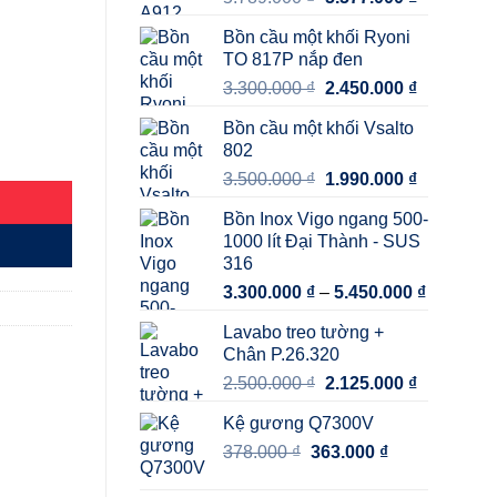
gốc
hiện
Bồn cầu một khối Ryoni
là:
tại
TO 817P nắp đen
5.789.000 ₫.
là:
Giá
Giá
3.300.000
₫
2.450.000
₫
5.577.000 
gốc
hiện
Bồn cầu một khối Vsalto
là:
tại
802
3.300.000 ₫.
là:
Giá
Giá
3.500.000
₫
1.990.000
₫
2.450.000 
gốc
hiện
Bồn Inox Vigo ngang 500-
là:
tại
1000 lít Đại Thành - SUS
3.500.000 ₫.
là:
316
1.990.000 
Khoảng
3.300.000
₫
–
5.450.000
₫
giá:
Lavabo treo tường +
từ
Chân P.26.320
3.300.00
Giá
Giá
2.500.000
₫
2.125.000
₫
đến
gốc
hiện
5.450.00
Kệ gương Q7300V
là:
tại
Giá
Giá
378.000
₫
363.000
2.500.000 ₫.
₫
là:
gốc
hiện
2.125.000 