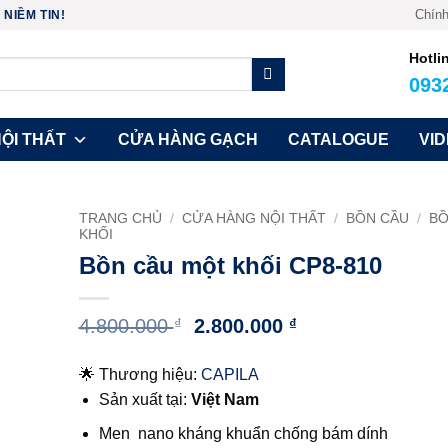
Chính
NIỀM TIN!
Hotli
093
ỘI THẤT
CỬA HÀNG GẠCH
CATALOGUE
VI
TRANG CHỦ
/
CỬA HÀNG NỘI THẤT
/
BỒN CẦU
/
BỒ
KHỐI
Bồn cầu một khối CP8-810
Giá
Giá
4.800.000
₫
2.800.000
₫
gốc
hiện
là:
tại
🌟 Thương hiệu:
CAPILA
4.800.000 ₫.
là:
Sản xuất tại:
Việt Nam
2.800.000 ₫.
Men nano kháng khuẩn chống bám dính