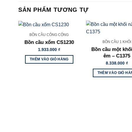
SẢN PHẨM TƯƠNG TỰ
BỒN CẦU CÔNG CỘNG
Bồn cầu xổm CS1230
BỒN CẦU 1 KHỐI
Bồn cầu một khố
1.933.000
₫
êm – C1375
THÊM VÀO GIỎ HÀNG
8.338.000
₫
THÊM VÀO GIỎ HÀ