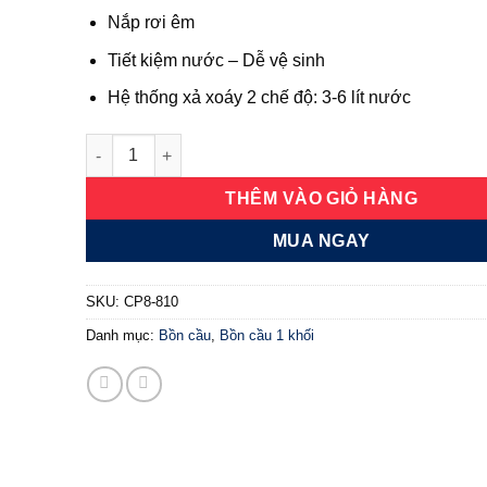
Nắp rơi êm
Tiết kiệm nước – Dễ vệ sinh
Hệ thống xả xoáy 2 chế độ: 3-6 lít nước
Bồn cầu một khối CP8-810 số lượng
THÊM VÀO GIỎ HÀNG
MUA NGAY
SKU:
CP8-810
Danh mục:
Bồn cầu
,
Bồn cầu 1 khối