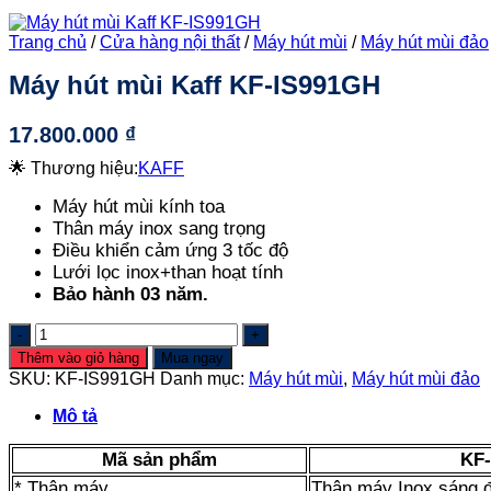
Trang chủ
/
Cửa hàng nội thất
/
Máy hút mùi
/
Máy hút mùi đảo
Máy hút mùi Kaff KF-IS991GH
17.800.000
₫
🌟 Thương hiệu:
KAFF
Máy hút mùi kính toa
Thân máy inox sang trọng
Điều khiển cảm ứng 3 tốc độ
Lưới lọc inox+than hoạt tính
Bảo hành 03 năm.
Máy
hút
Thêm vào giỏ hàng
Mua ngay
mùi
SKU:
KF-IS991GH
Danh mục:
Máy hút mùi
,
Máy hút mùi đảo
Kaff
KF-
Mô tả
IS991GH
số
Mã sản phẩm
KF
lượng
* Thân máy
Thân máy Inox sáng 