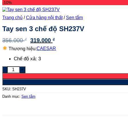
-10%
Trang chủ
/
Cửa hàng nội thất
/
Sen tắm
Tay sen 3 chế độ SH237V
Giá
Giá
356.000
₫
319.000
₫
gốc
hiện
Thương hiệu:
CAESAR
là:
tại
356.000 ₫.
là:
Chế độ xả: 3
319.000 ₫.
Tay sen 3 chế độ SH237V số lượng
SKU:
SH237V
Danh mục:
Sen tắm