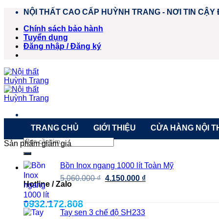
Chuyển
NỘI THẤT CAO CẤP HUỲNH TRANG - NƠI TIN CẬY 
đến
Chính sách bảo hành
nội
Tuyển dụng
dung
Đăng nhập / Đăng ký
TRANG CHỦ
GIỚI THIỆU
CỬA HÀNG NỘI T
Tìm
Sản phẩm giảm giá
kiếm:
Bồn Inox ngang 1000 lít Toàn Mỹ
Giá
Giá
5.060.000
₫
4.150.000
₫
Hotline / Zalo
gốc
hiện
là:
tại
0932.172.808
5.060.000 ₫.
là:
Tay sen 3 chế độ SH233
4.150.000 ₫.