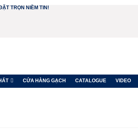
ĐẶT TRỌN NIỀM TIN!
HẤT
CỬA HÀNG GẠCH
CATALOGUE
VIDEO