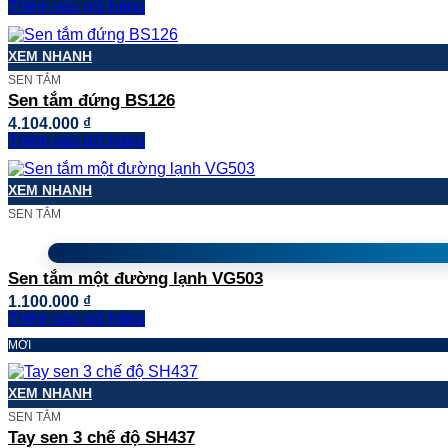
Thêm vào giỏ hàng
XEM NHANH
SEN TẮM
Sen tắm đứng BS126
4.104.000
₫
Thêm vào giỏ hàng
XEM NHANH
SEN TẮM
Sen tắm một đường lạnh VG503
1.100.000
₫
Thêm vào giỏ hàng
MỚI
XEM NHANH
SEN TẮM
Tay sen 3 chế độ SH437