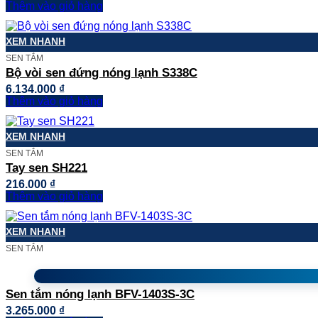
Thêm vào giỏ hàng
XEM NHANH
SEN TẮM
Bộ vòi sen đứng nóng lạnh S338C
6.134.000
₫
Thêm vào giỏ hàng
XEM NHANH
SEN TẮM
Tay sen SH221
216.000
₫
Thêm vào giỏ hàng
XEM NHANH
SEN TẮM
Sen tắm nóng lạnh BFV-1403S-3C
3.265.000
₫