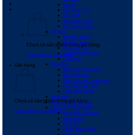
Vòi xịt
0
₫
Vòi cảm ứng
Vòi lạnh
Vòi nóng lạnh
Vòi gắn tường
Bệ tiểu
Bệ tiểu đứng
Bệ tiểu treo
Chưa có sản phẩm trong giỏ hàng.
Bộ xả ấn tay
Cảm ứng bệ tiểu
Quay trở lại cửa hàng
Chậu xả
Bồn tắm
Giỏ hàng
Bồn tắm massage
Bồn tắm góc
Bồn tắm góc massage
Bồn tắm đặc biệt
Cửa tắm đứng
Sen tắm
Chưa có sản phẩm trong giỏ hàng.
Gương - Tủ gương
Phụ kiện phòng tắm
Quay trở lại cửa hàng
Hộp giấy vệ sinh
Kệ gương
Kệ Inox
Phễu thoát sàn
Móc áo