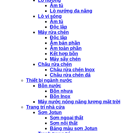
Lò nướng
Âm tủ
Lò nướng đa năng
Lò vi sóng
Âm tủ
Độc lập
Máy rửa chén
Độc lập
Âm bán phần
Âm toàn phần
Kết hợp bồn
Máy sấy chén
Chậu rửa chén
Chậu rửa chén Inox
Chậu rửa chén đá
Thiết bị ngành nước
Bồn nước
Bồn nhựa
Bồn Inox
Máy nước nóng năng lượng mặt trời
Trang trí nhà cửa
Sơn Jotun
Sơn ngoại thất
Sơn nội thất
Bảng màu sơn Jotun