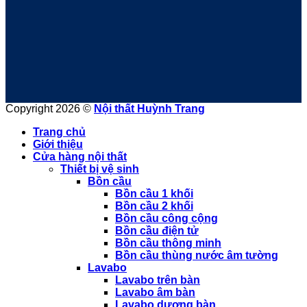
Copyright 2026 ©
Nội thất Huỳnh Trang
Trang chủ
Giới thiệu
Cửa hàng nội thất
Thiết bị vệ sinh
Bồn cầu
Bồn cầu 1 khối
Bồn cầu 2 khối
Bồn cầu công cộng
Bồn cầu điện tử
Bồn cầu thông minh
Bồn cầu thùng nước âm tường
Lavabo
Lavabo trên bàn
Lavabo âm bàn
Lavabo dương bàn