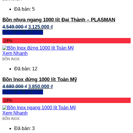
Đã bán: 5
Bồn nhựa ngang 1000 lít Đại Thành – PLASMAN
Giá
Giá
4.549.000
₫
3.125.000
₫
gốc
hiện
Thêm vào giỏ hàng
là:
tại
-18%
4.549.000 ₫.
là:
3.125.000 ₫.
Xem Nhanh
BỒN INOX
Đã bán: 12
Bồn Inox đứng 1000 lít Toàn Mỹ
Giá
Giá
4.680.000
₫
3.850.000
₫
gốc
hiện
Thêm vào giỏ hàng
là:
tại
-18%
4.680.000 ₫.
là:
3.850.000 ₫.
Xem Nhanh
BỒN INOX
Đã bán: 3