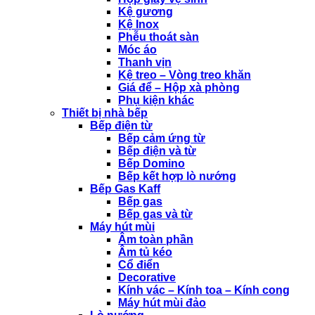
Kệ gương
Kệ Inox
Phễu thoát sàn
Móc áo
Thanh vịn
Kệ treo – Vòng treo khăn
Giá để – Hộp xà phòng
Phụ kiện khác
Thiết bị nhà bếp
Bếp điện từ
Bếp cảm ứng từ
Bếp điện và từ
Bếp Domino
Bếp kết hợp lò nướng
Bếp Gas Kaff
Bếp gas
Bếp gas và từ
Máy hút mùi
Âm toàn phần
Âm tủ kéo
Cổ điển
Decorative
Kính vác – Kính toa – Kính cong
Máy hút mùi đảo