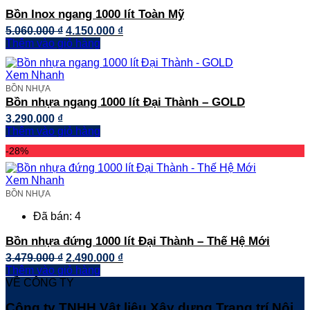
Bồn Inox ngang 1000 lít Toàn Mỹ
Giá
Giá
5.060.000
₫
4.150.000
₫
gốc
hiện
Thêm vào giỏ hàng
là:
tại
5.060.000 ₫.
là:
Xem Nhanh
4.150.000 ₫.
BỒN NHỰA
Bồn nhựa ngang 1000 lít Đại Thành – GOLD
3.290.000
₫
Thêm vào giỏ hàng
-28%
Xem Nhanh
BỒN NHỰA
Đã bán: 4
Bồn nhựa đứng 1000 lít Đại Thành – Thế Hệ Mới
Giá
Giá
3.479.000
₫
2.490.000
₫
gốc
hiện
Thêm vào giỏ hàng
là:
tại
VỀ CÔNG TY
3.479.000 ₫.
là:
Công ty TNHH Vật liệu Xây dựng Trang trí Nội
2.490.000 ₫.