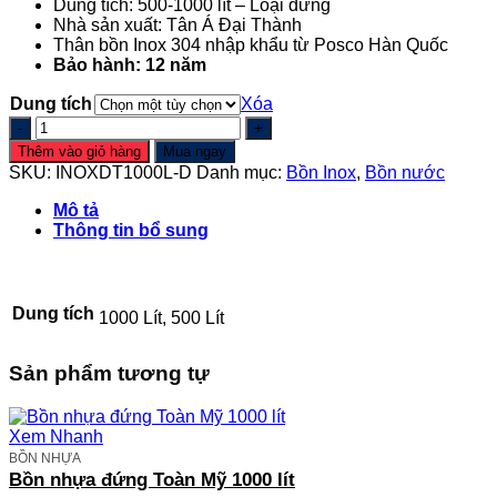
Dung tích: 500-1000 lít – Loại đứng
2.400.000 ₫
Nhà sản xuất: Tân Á Đại Thành
đến
Thân bồn Inox 304 nhập khẩu từ Posco Hàn Quốc
3.500.000 ₫
Bảo hành: 12 năm
Dung tích
Xóa
Bồn
Inox
Thêm vào giỏ hàng
Mua ngay
đứng
SKU:
INOXDT1000L-D
Danh mục:
Bồn Inox
,
Bồn nước
500-
1000
Mô tả
lít
Thông tin bổ sung
Đại
Thành
-
SUS
Dung tích
1000 Lít, 500 Lít
304
số
lượng
Sản phẩm tương tự
Xem Nhanh
BỒN NHỰA
Bồn nhựa đứng Toàn Mỹ 1000 lít