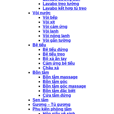
Lavabo treo tường
Lavabo kết hợp tủ treo
Vòi nước
Vòi bếp
Vòi xịt
Vòi cảm ứng
Vòi lạnh
Vòi nóng lạnh
Vòi gắn tường
Bệ tiểu
Bệ tiểu đứng
Bệ tiểu treo
Bộ xả ấn tay
Cảm ứng bệ tiểu
Chậu xả
Bồn tắm
Bồn tắm massage
Bồn tắm góc
Bồn tắm góc massage
Bồn tắm đặc biệt
Cửa tắm đứng
Sen tắm
Gương – Tủ gương
Phụ kiện phòng tắm
Hộp giấy vệ sinh