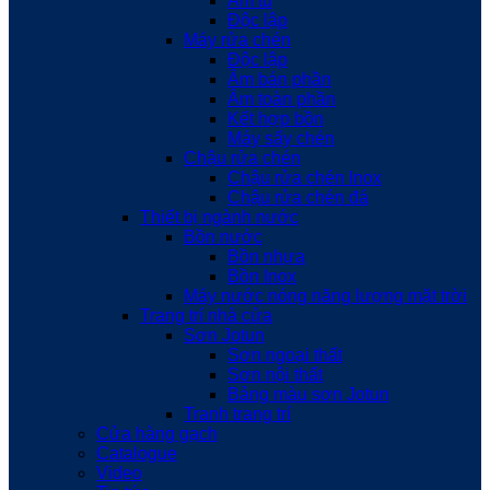
Âm tủ
Độc lập
Máy rửa chén
Độc lập
Âm bán phần
Âm toàn phần
Kết hợp bồn
Máy sấy chén
Chậu rửa chén
Chậu rửa chén Inox
Chậu rửa chén đá
Thiết bị ngành nước
Bồn nước
Bồn nhựa
Bồn Inox
Máy nước nóng năng lượng mặt trời
Trang trí nhà cửa
Sơn Jotun
Sơn ngoại thất
Sơn nội thất
Bảng màu sơn Jotun
Tranh trang trí
Cửa hàng gạch
Catalogue
Video