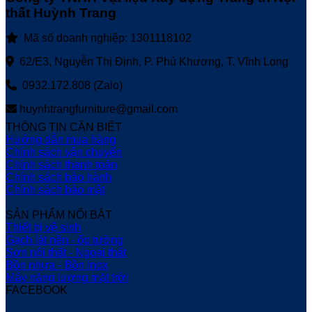
thất Huỳnh Trang
Mã số doanh nghiệp: 1301118102
62/E3, Nguyễn Thị Định, P. Phú Khương, T. Vĩnh Long
0932.172.808 (Zalo)
huynhtrangfurniture@gmail.com
THÔNG TIN CẦN BIẾT
Hướng dẫn mua hàng
Chính sách vận chuyển
Chính sách thanh toán
Chính sách bảo hành
Chính sách bảo mật
SẢN PHẨM NỔI BẬT
Thiết bị vệ sinh
Gạch lát nền - ốp tường
Sơn nội thất - Ngoại thất
Bồn nhựa - Bồn Inox
Máy năng lượng mặt trời
FACEBOOK