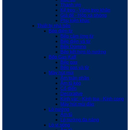
Thanh vịn
Kệ treo - Vòng treo khăn
Giá để - Hộp xà phòng
Phụ kiện khác
Thiết bị nhà bếp
Bếp điện từ
Bếp cảm ứng từ
Bếp điện và từ
Bếp Domino
Bếp kết hợp lò nướng
Bếp Gas Kaff
Bếp gas
Bếp gas và từ
Máy hút mùi
Âm toàn phần
Âm tủ kéo
Cổ điển
Decorative
Kính vác - Kính toa - Kính cong
Máy hút mùi đảo
Lò nướng
Âm tủ
Lò nướng đa năng
Lò vi sóng