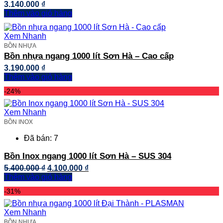
3.140.000
₫
Thêm vào giỏ hàng
Xem Nhanh
BỒN NHỰA
Bồn nhựa ngang 1000 lít Sơn Hà – Cao cấp
3.190.000
₫
Thêm vào giỏ hàng
-24%
Xem Nhanh
BỒN INOX
Đã bán: 7
Bồn Inox ngang 1000 lít Sơn Hà – SUS 304
Giá
Giá
5.400.000
₫
4.100.000
₫
gốc
hiện
Thêm vào giỏ hàng
là:
tại
-31%
5.400.000 ₫.
là:
4.100.000 ₫.
Xem Nhanh
BỒN NHỰA