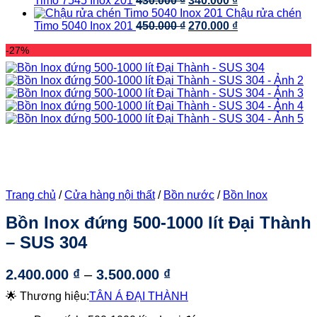
Timo 7545 Inox 201
430.000
₫
340.000
₫
4.700.000 ₫.
là:
gốc
hiện
Chậu rửa chén
2.800.000 ₫.
là:
Giá
tại
Giá
Timo 5040 Inox 201
450.000
₫
270.000
₫
430.000 ₫.
gốc
là:
hiện
-27%
là:
340.000 ₫.
tại
450.000 ₫.
là:
270.000 ₫.
Trang chủ
/
Cửa hàng nội thất
/
Bồn nước
/
Bồn Inox
Bồn Inox đứng 500-1000 lít Đại Thành
– SUS 304
Khoảng
2.400.000
₫
–
3.500.000
₫
giá:
🌟 Thương hiệu:
TÂN Á ĐẠI THÀNH
từ