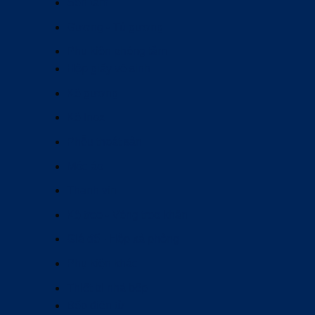
Sen tắm
Gương - Tủ gương
Phụ kiện phòng tắm
Hộp giấy vệ sinh
Kệ gương
Kệ Inox
Phễu thoát sàn
Móc áo
Thanh vịn
Kệ treo - Vòng treo khăn
Giá để - Hộp xà phòng
Phụ kiện khác
Thiết bị nhà bếp
Bếp điện từ