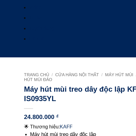
Video
Tin tức
Tuyển dụng
Liên hệ
TRANG CHỦ
/
CỬA HÀNG NỘI THẤT
/
MÁY HÚT MÙI
HÚT MÙI ĐẢO
Máy hút mùi treo dây độc lập KF
IS0935YL
24.800.000
₫
🌟 Thương hiệu:
KAFF
Máy hút mùi treo dây độc lập