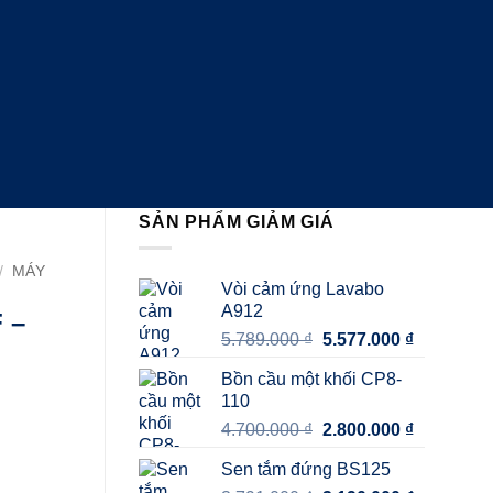
SẢN PHẨM GIẢM GIÁ
/
MÁY
Vòi cảm ứng Lavabo
A912
 –
Giá
Giá
5.789.000
₫
5.577.000
₫
gốc
hiện
Bồn cầu một khối CP8-
là:
tại
110
5.789.000 ₫.
là:
Giá
Giá
4.700.000
₫
2.800.000
₫
5.577.000 
gốc
hiện
Sen tắm đứng BS125
là:
tại