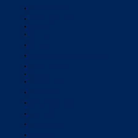
Chậu rửa chén đá
Thiết bị ngành nước
Bồn nước
Bồn nhựa
Bồn Inox
Máy nước nóng năng lượng mặt trời
Trang trí nhà cửa
Sơn Jotun
Sơn ngoại thất
Sơn nội thất
Bảng màu sơn Jotun
Tranh trang trí
Cửa hàng gạch
Catalogue