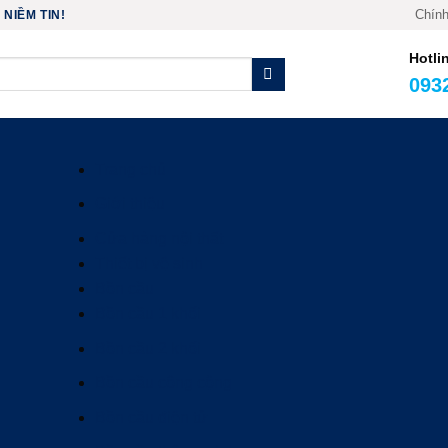
Chính
NIỀM TIN!
Hotli
093
Trang chủ
Giới thiệu
Cửa hàng nội thất
Thiết bị vệ sinh
Bồn cầu
Bồn cầu 1 khối
Bồn cầu 2 khối
Bồn cầu công cộng
Bồn cầu điện tử