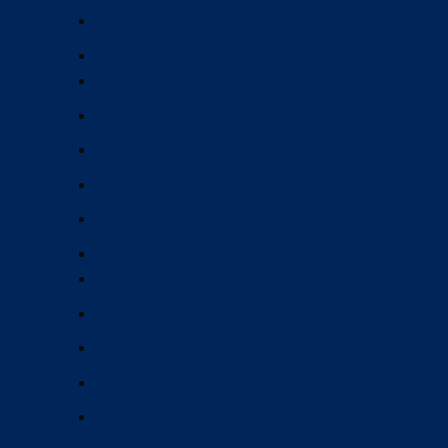
Vòi gắn tường
Bệ tiểu
Bệ tiểu đứng
Bệ tiểu treo
Bộ xả ấn tay
Cảm ứng bệ tiểu
Chậu xả
Bồn tắm
Bồn tắm massage
Bồn tắm góc
Bồn tắm góc massage
Bồn tắm đặc biệt
Cửa tắm đứng