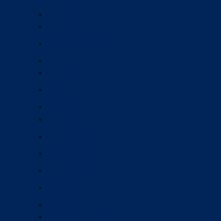
Lò nướng
Âm tủ
Lò nướng đa năng
Lò vi sóng
Âm tủ
Độc lập
Máy rửa chén
Độc lập
Âm bán phần
Âm toàn phần
Kết hợp bồn
Máy sấy chén
Chậu rửa chén
Chậu rửa chén Inox