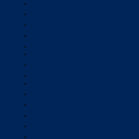
Bếp cảm ứng từ
Bếp điện và từ
Bếp Domino
Bếp kết hợp lò nướng
Bếp Gas Kaff
Bếp gas
Bếp gas và từ
Máy hút mùi
Âm toàn phần
Âm tủ kéo
Cổ điển
Decorative
Kính vác - Kính toa - Kính cong
Máy hút mùi đảo