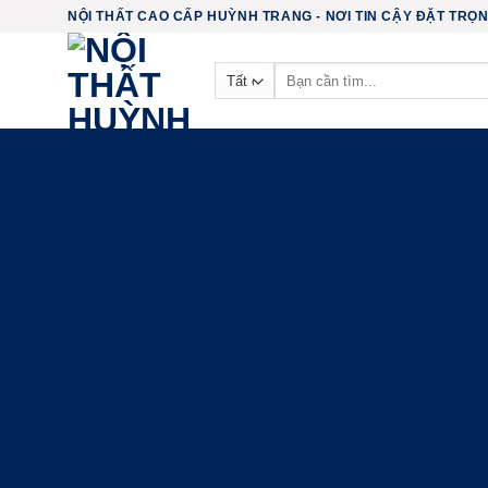
Chuyển
NỘI THẤT CAO CẤP HUỲNH TRANG - NƠI TIN CẬY ĐẶT TRỌN 
đến
nội
Tìm
kiếm:
dung