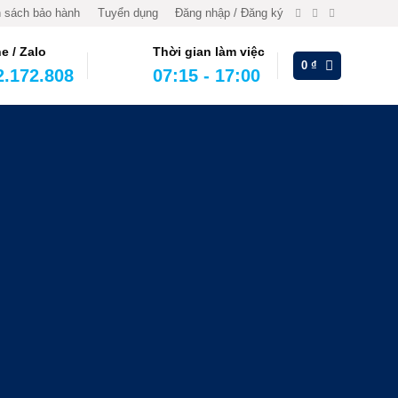
 sách bảo hành
Tuyển dụng
Đăng nhập / Đăng ký
ne / Zalo
Thời gian làm việc
0
₫
2.172.808
07:15 - 17:00