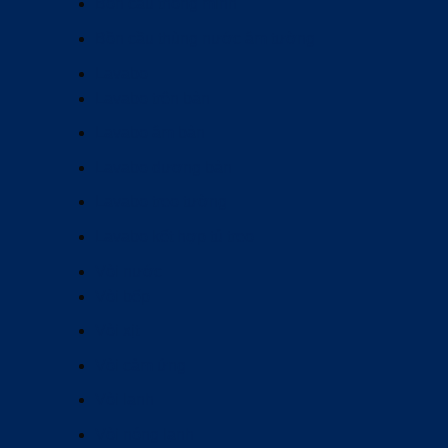
Bồn cầu thông minh
Bồn cầu thùng nước âm tường
Lavabo
Lavabo trên bàn
Lavabo âm bàn
Lavabo dương bàn
Lavabo treo tường
Lavabo kết hợp tủ treo
Vòi nước
Vòi bếp
Vòi xịt
Vòi cảm ứng
Vòi lạnh
Vòi nóng lạnh