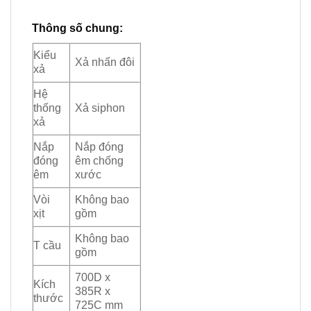
Thông số chung:
Kiểu
Xả nhấn đôi
xả
Hệ
thống
Xả siphon
xả
Nắp
Nắp đóng
đóng
êm chống
êm
xước
Vòi
Không bao
xịt
gồm
Không bao
T cầu
gồm
700D x
Kích
385R x
thước
725C mm