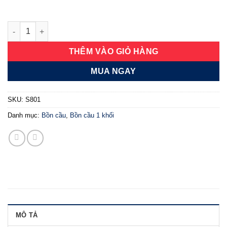
Bồn cầu một khối Siton S801 số lượng
THÊM VÀO GIỎ HÀNG
MUA NGAY
SKU:
S801
Danh mục:
Bồn cầu
,
Bồn cầu 1 khối
MÔ TẢ