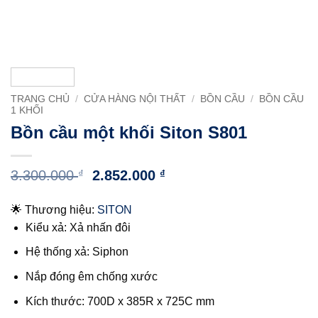
TRANG CHỦ
/
CỬA HÀNG NỘI THẤT
/
BỒN CẦU
/
BỒN CẦU
1 KHỐI
Bồn cầu một khối Siton S801
Giá
Giá
3.300.000
₫
2.852.000
₫
gốc
hiện
là:
tại
🌟 Thương hiệu:
SITON
3.300.000 ₫.
là:
Kiểu xả: Xả nhấn đôi
2.852.000 ₫.
Hệ thống xả: Siphon
Nắp đóng êm chống xước
Kích thước: 700D x 385R x 725C mm