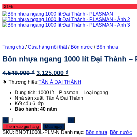
-31%
Trang chủ
/
Cửa hàng nội thất
/
Bồn nước
/
Bồn nhựa
Bồn nhựa ngang 1000 lít Đại Thành 
Giá
Giá
4.549.000
₫
3.125.000
₫
gốc
hiện
🌟 Thương hiệu:
TÂN Á ĐẠI THÀNH
là:
tại
Dung tích: 1000 lít – Plasman – Loại ngang
4.549.000 ₫.
là:
Nhà sản xuất: Tân Á Đại Thành
3.125.000 ₫.
Kết cấu 6 lớp
Bảo hành: 40 năm
Bồn
nhựa
Thêm vào giỏ hàng
Mua ngay
ngang
SKU:
BNDT1000L-PLM-N
Danh mục:
Bồn nhựa
,
Bồn nước
1000