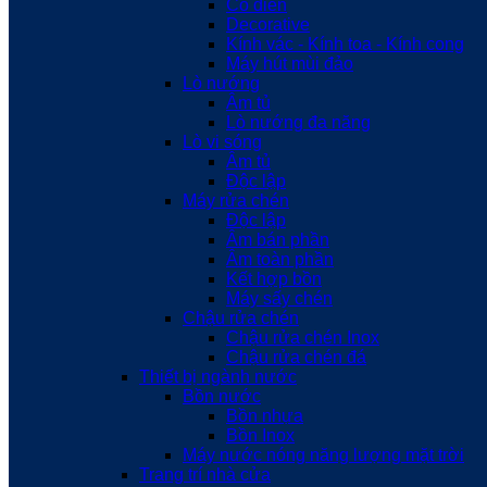
Cổ điển
Decorative
Kính vác - Kính toa - Kính cong
Máy hút mùi đảo
Lò nướng
Âm tủ
Lò nướng đa năng
Lò vi sóng
Âm tủ
Độc lập
Máy rửa chén
Độc lập
Âm bán phần
Âm toàn phần
Kết hợp bồn
Máy sấy chén
Chậu rửa chén
Chậu rửa chén Inox
Chậu rửa chén đá
Thiết bị ngành nước
Bồn nước
Bồn nhựa
Bồn Inox
Máy nước nóng năng lượng mặt trời
Trang trí nhà cửa