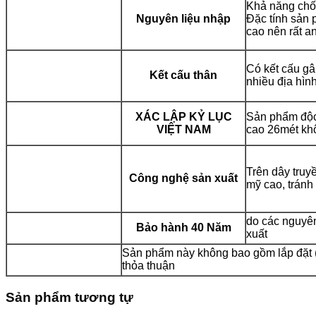
Khả năng chốn
Nguyên liệu nhập
Đặc tính s
ản 
cao nên rất a
Có kết cấu gâ
Kết cấu thân
nhiều địa hìn
XÁC LẬP KỶ LỤC
Sản phẩm độc
VIỆT NAM
cao 26mét kh
Trên dây truy
Công nghệ sản xuất
mỹ cao, tránh 
do các nguyên
Bảo hành 40 Năm
xuất
Sản phẩm này không bao gồm lắp đặt (N
thỏa thuận
Sản phẩm tương tự