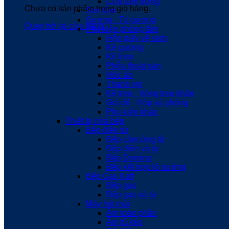
Cửa tắm đứng
Chưa có sản phẩm trong giỏ hàng.
Sen tắm
Gương - Tủ gương
Quay trở lại cửa hàng
Phụ kiện phòng tắm
Hộp giấy vệ sinh
Kệ gương
Kệ Inox
Phễu thoát sàn
Móc áo
Thanh vịn
Kệ treo - Vòng treo khăn
Giá để - Hộp xà phòng
Phụ kiện khác
Thiết bị nhà bếp
Bếp điện từ
Bếp cảm ứng từ
Bếp điện và từ
Bếp Domino
Bếp kết hợp lò nướng
Bếp Gas Kaff
Bếp gas
Bếp gas và từ
Máy hút mùi
Âm toàn phần
Âm tủ kéo