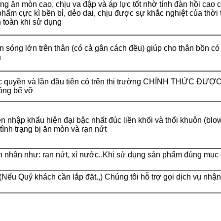
g ăn mòn cao, chịu va đập và áp lực tốt nhờ tính đàn hồi cao
phẩm
cực kì bền bỉ, dẻo dai, chịu được sự khắc nghiệt của thời t
n toàn khi sử dụng
n sóng lớn trên thân (có cả gân cách đều) giúp cho thân bồn 
h
 quyền và lần đầu tiên có trên thị trường CHÍNH THỨC ĐƯ
ông bể vỡ
ền nhập khẩu hiện đại bậc nhất đúc liền khối và thổi khuôn (bl
tình trạng bị ăn mòn và rạn nứt
 nhân như: rạn nứt, xì nước..Khi sử dụng sản phẩm đúng mục 
ếu Quý khách cần lắp đặt.,) Chúng tôi hỗ trợ gọi dịch vụ nhận 