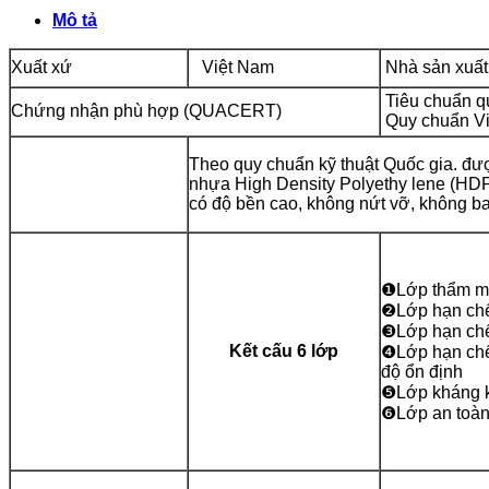
lít
Mô tả
Đại
Thành
Xuất xứ
Việt Nam
Nhà sản xuất
-
PLASMAN
Tiêu chuẩn q
Chứng nhận phù hợp (QUACERT)
số
Quy chuẩn V
lượng
Theo quy chuẩn kỹ thuật Quốc gia. đư
nhựa High
Density Polyethy lene (HD
có độ bền cao, không nứt vỡ, không bay
❶
Lớp thẩm m
❷
Lớp hạn chế
❸
Lớp hạn chế
Kết cấu 6 lớp
❹
Lớp hạn chế
độ ổn định
❺
Lớp kháng k
❻
Lớp an toàn