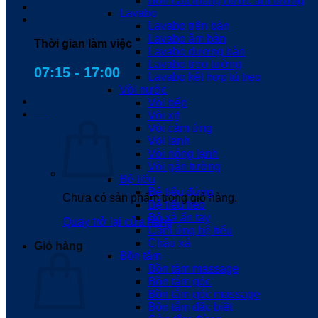
Bồn cầu thùng nước âm tường
Lavabo
Lavabo trên bàn
Lavabo âm bàn
Thời gian làm việc
Lavabo dương bàn
Lavabo treo tường
07:15 - 17:00
Lavabo kết hợp tủ treo
Vòi nước
Vòi bếp
0
₫
Vòi xịt
Vòi cảm ứng
Vòi lạnh
Vòi nóng lạnh
Vòi gắn tường
Bệ tiểu
Bệ tiểu đứng
Chưa có sản phẩm trong giỏ hàng.
Bệ tiểu treo
Bộ xả ấn tay
Quay trở lại cửa hàng
Cảm ứng bệ tiểu
Chậu xả
Giỏ hàng
Bồn tắm
Bồn tắm massage
Bồn tắm góc
Bồn tắm góc massage
Bồn tắm đặc biệt