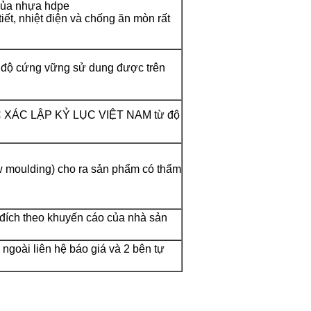
 của nhựa hdpe
iết, nhiệt điện và chống ăn mòn rất
có độ cứng vững sử dung được trên
ỢC XÁC LẬP KỶ LỤC VIỆT NAM từ độ
ow moulding) cho ra sản phẩm có thẩm
đích theo khuyến cáo của nhà sản
ngoài liên hệ báo giá và 2 bên tự