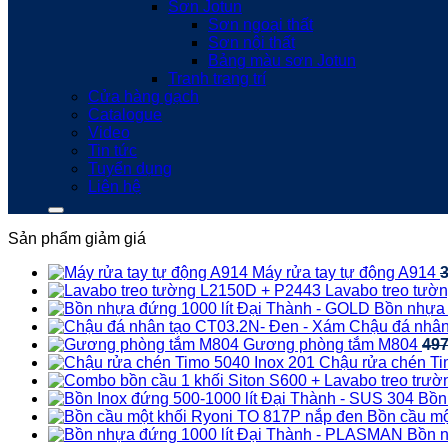
Sơn Jotun
Sơn ngoại thất
Sơn nội thất
Bảng màu sơn Jotun
Tranh trang trí
Cửa hàng gạch
Catalogue
Video
Tin tức
Tuyển dụng
Liên hệ
Sản phẩm giảm giá
Máy rửa tay tự động A914
Lavabo treo tườ
Bồn nhựa 
Chậu đá nhân
Gương phòng tắm M804
49
Chậu rửa chén Ti
Bồn
Bồn cầu mộ
Bồn n