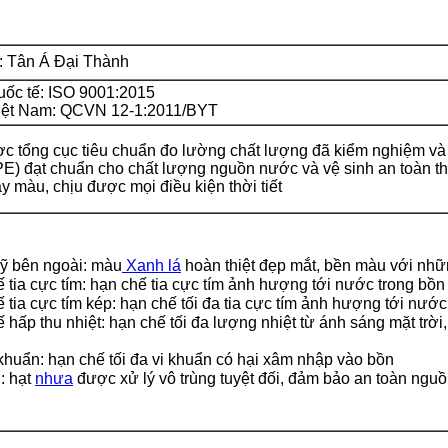
: Tân Á Đại Thành
uốc tế: ISO 9001:2015
iệt Nam: QCVN 12-1:2011/BYT
ợc tổng cục tiêu chuẩn đo lường chất lượng đã kiểm nghiệm v
PE) đạt chuẩn cho chất lượng nguồn nước và vệ sinh an toàn t
 màu, chịu được mọi điều kiện thời tiết
ỹ bên ngoài: màu
Xanh lá
hoàn thiệt đẹp mắt, bền màu với nhữ
 tia cực tím: hạn chế tia cực tím ảnh hượng tới nước trong bồn
 tia cực tím kép: hạn chế tối đa tia cực tím ảnh hượng tới nước
 hấp thu nhiệt: hạn chế tối đa lượng nhiệt từ ánh sáng mặt trời
huẩn: hạn chế tối đa vi khuẩn có hại xâm nhập vào bồn
: hạt
nhưa
được xử lý vô trùng tuyệt đối, đảm bảo an toàn ng