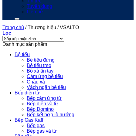
Tin tức
Tuyển dụng
Liên hệ
Trang chủ
/
Thương hiệu
/
VSALTO
Lọc
Danh mục sản phẩm
Bệ tiểu
Bệ tiểu đứng
Bệ tiểu treo
Bộ xả ấn tay
Cảm ứng bệ tiểu
Chậu xả
Vách ngăn bệ tiểu
Bếp điện từ
Bếp cảm ứng từ
Bếp điện và từ
Bếp Domino
Bếp kết hợp lò nướng
Bếp Gas Kaff
Bếp gas
Bếp gas và từ