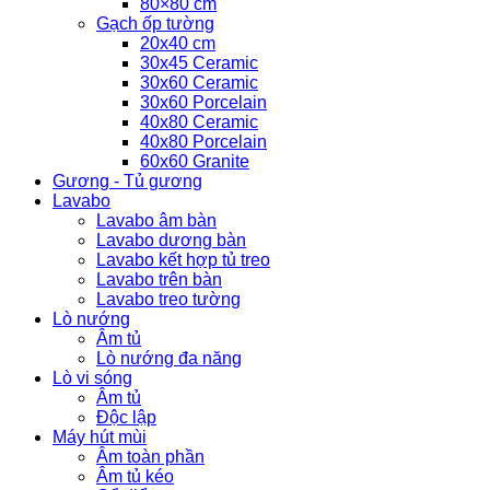
80×80 cm
Gạch ốp tường
20x40 cm
30x45 Ceramic
30x60 Ceramic
30x60 Porcelain
40x80 Ceramic
40x80 Porcelain
60x60 Granite
Gương - Tủ gương
Lavabo
Lavabo âm bàn
Lavabo dương bàn
Lavabo kết hợp tủ treo
Lavabo trên bàn
Lavabo treo tường
Lò nướng
Âm tủ
Lò nướng đa năng
Lò vi sóng
Âm tủ
Độc lập
Máy hút mùi
Âm toàn phần
Âm tủ kéo