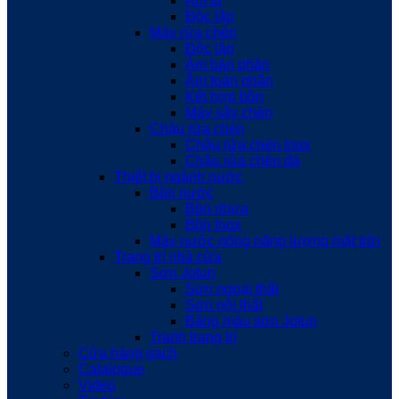
Âm tủ
Độc lập
Máy rửa chén
Độc lập
Âm bán phần
Âm toàn phần
Kết hợp bồn
Máy sấy chén
Chậu rửa chén
Chậu rửa chén Inox
Chậu rửa chén đá
Thiết bị ngành nước
Bồn nước
Bồn nhựa
Bồn Inox
Máy nước nóng năng lượng mặt trời
Trang trí nhà cửa
Sơn Jotun
Sơn ngoại thất
Sơn nội thất
Bảng màu sơn Jotun
Tranh trang trí
Cửa hàng gạch
Catalogue
Video