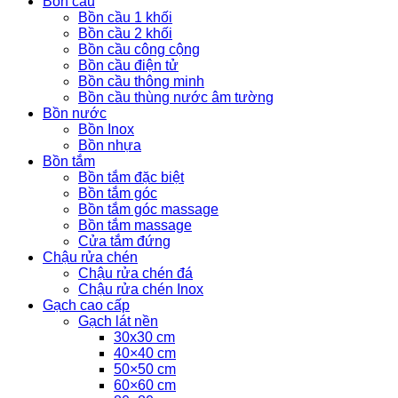
Bồn cầu
Bồn cầu 1 khối
Bồn cầu 2 khối
Bồn cầu công cộng
Bồn cầu điện tử
Bồn cầu thông minh
Bồn cầu thùng nước âm tường
Bồn nước
Bồn Inox
Bồn nhựa
Bồn tắm
Bồn tắm đặc biệt
Bồn tắm góc
Bồn tắm góc massage
Bồn tắm massage
Cửa tắm đứng
Chậu rửa chén
Chậu rửa chén đá
Chậu rửa chén Inox
Gạch cao cấp
Gạch lát nền
30x30 cm
40×40 cm
50×50 cm
60×60 cm