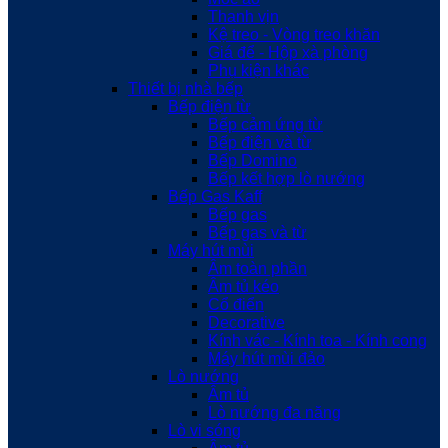
Thanh vịn
Kệ treo - Vòng treo khăn
Giá để - Hộp xà phòng
Phụ kiện khác
Thiết bị nhà bếp
Bếp điện từ
Bếp cảm ứng từ
Bếp điện và từ
Bếp Domino
Bếp kết hợp lò nướng
Bếp Gas Kaff
Bếp gas
Bếp gas và từ
Máy hút mùi
Âm toàn phần
Âm tủ kéo
Cổ điển
Decorative
Kính vác - Kính toa - Kính cong
Máy hút mùi đảo
Lò nướng
Âm tủ
Lò nướng đa năng
Lò vi sóng