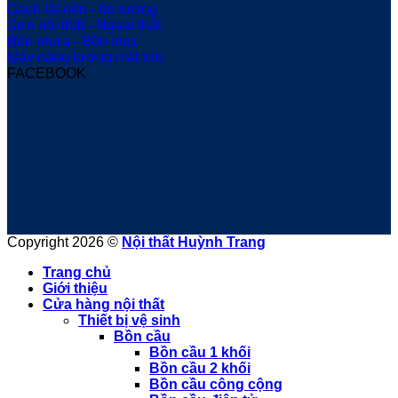
Gạch lát nền - ốp tường
Sơn nội thất - Ngoại thất
Bồn nhựa - Bồn Inox
Máy năng lượng mặt trời
FACEBOOK
Copyright 2026 ©
Nội thất Huỳnh Trang
Trang chủ
Giới thiệu
Cửa hàng nội thất
Thiết bị vệ sinh
Bồn cầu
Bồn cầu 1 khối
Bồn cầu 2 khối
Bồn cầu công cộng