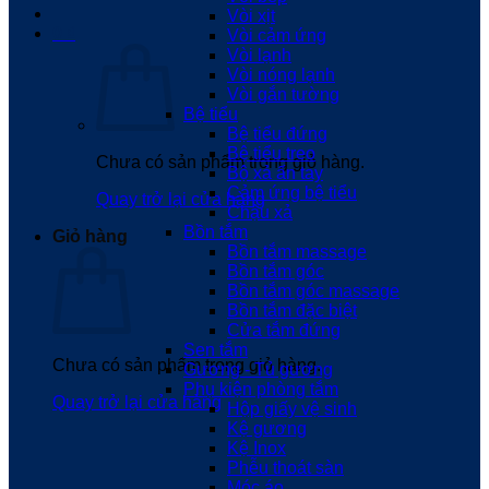
Vòi xịt
0
₫
Vòi cảm ứng
Vòi lạnh
Vòi nóng lạnh
Vòi gắn tường
Bệ tiểu
Bệ tiểu đứng
Bệ tiểu treo
Chưa có sản phẩm trong giỏ hàng.
Bộ xả ấn tay
Cảm ứng bệ tiểu
Quay trở lại cửa hàng
Chậu xả
Bồn tắm
Giỏ hàng
Bồn tắm massage
Bồn tắm góc
Bồn tắm góc massage
Bồn tắm đặc biệt
Cửa tắm đứng
Sen tắm
Chưa có sản phẩm trong giỏ hàng.
Gương - Tủ gương
Phụ kiện phòng tắm
Quay trở lại cửa hàng
Hộp giấy vệ sinh
Kệ gương
Kệ Inox
Phễu thoát sàn
Móc áo