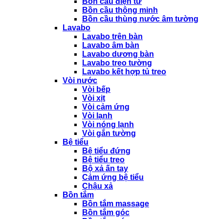
Bồn cầu điện tử
Bồn cầu thông minh
Bồn cầu thùng nước âm tường
Lavabo
Lavabo trên bàn
Lavabo âm bàn
Lavabo dương bàn
Lavabo treo tường
Lavabo kết hợp tủ treo
Vòi nước
Vòi bếp
Vòi xịt
Vòi cảm ứng
Vòi lạnh
Vòi nóng lạnh
Vòi gắn tường
Bệ tiểu
Bệ tiểu đứng
Bệ tiểu treo
Bộ xả ấn tay
Cảm ứng bệ tiểu
Chậu xả
Bồn tắm
Bồn tắm massage
Bồn tắm góc