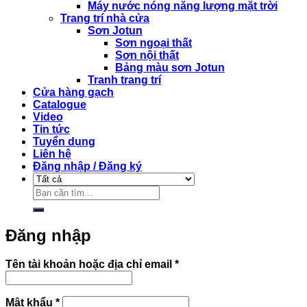
Máy nước nóng năng lượng mặt trời
Trang trí nhà cửa
Sơn Jotun
Sơn ngoại thất
Sơn nội thất
Bảng màu sơn Jotun
Tranh trang trí
Cửa hàng gạch
Catalogue
Video
Tin tức
Tuyển dụng
Liên hệ
Đăng nhập / Đăng ký
Tìm
kiếm:
Đăng nhập
Bắt
Tên tài khoản hoặc địa chỉ email
*
buộc
Bắt
Mật khẩu
*