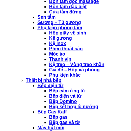
Bồn tắm góc massage
Bồn tắm đặc biệt
Cửa tắm đứng
Sen tắm
Gương – Tủ gương
Phụ kiện phòng tắm
Hộp giấy vệ sinh
Kệ gương
Kệ Inox
Phễu thoát sàn
Móc áo
Thanh vịn
Kệ treo – Vòng treo khăn
Giá để – Hộp xà phòng
Phụ kiện khác
Thiết bị nhà bếp
Bếp điện từ
Bếp cảm ứng từ
Bếp điện và từ
Bếp Domino
Bếp kết hợp lò nướng
Bếp Gas Kaff
Bếp gas
Bếp gas và từ
Máy hút mùi