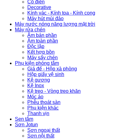
Cổ điển
Decorative
Kính vác - Kính toa - Kính cong
Máy hút mùi đảo
Máy nước nóng năng lượng mặt trời
Máy rửa chén
Âm bán phần
Âm toàn phần
Độc lập
Kết hợp bồn
Máy sấy chén
Phụ kiện phòng tắm
Giá để - Hộp xà phòng
Hộp giấy vệ sinh
Kệ gương
Kệ Inox
Kệ treo - Vòng treo khăn
Móc áo
Phễu thoát sàn
Phụ kiện khác
Thanh vịn
Sen tắm
Sơn Jotun
Sơn ngoại thất
Sơn nội thất