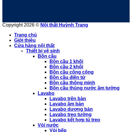
Copyright 2026 ©
Nội thất Huỳnh Trang
Trang chủ
Giới thiệu
Cửa hàng nội thất
Thiết bị vệ sinh
Bồn cầu
Bồn cầu 1 khối
Bồn cầu 2 khối
Bồn cầu công cộng
Bồn cầu điện tử
Bồn cầu thông minh
Bồn cầu thùng nước âm tường
Lavabo
Lavabo trên bàn
Lavabo âm bàn
Lavabo dương bàn
Lavabo treo tường
Lavabo kết hợp tủ treo
Vòi nước
Vòi bếp