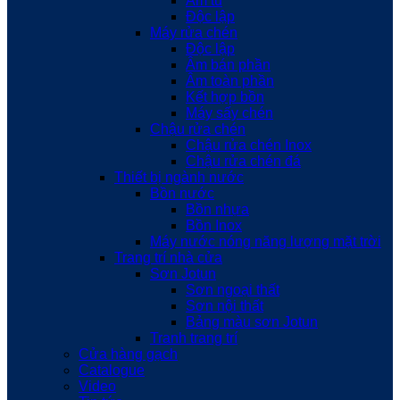
Âm tủ
Độc lập
Máy rửa chén
Độc lập
Âm bán phần
Âm toàn phần
Kết hợp bồn
Máy sấy chén
Chậu rửa chén
Chậu rửa chén Inox
Chậu rửa chén đá
Thiết bị ngành nước
Bồn nước
Bồn nhựa
Bồn Inox
Máy nước nóng năng lượng mặt trời
Trang trí nhà cửa
Sơn Jotun
Sơn ngoại thất
Sơn nội thất
Bảng màu sơn Jotun
Tranh trang trí
Cửa hàng gạch
Catalogue
Video