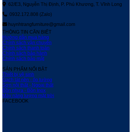
62/E3, Nguyễn Thị Định, P. Phú Khương, T. Vĩnh Long
0932.172.808 (Zalo)
huynhtrangfurniture@gmail.com
THÔNG TIN CẦN BIẾT
Hướng dẫn mua hàng
Chính sách vận chuyển
Chính sách thanh toán
Chính sách bảo hành
Chính sách bảo mật
SẢN PHẨM NỔI BẬT
Thiết bị vệ sinh
Gạch lát nền - ốp tường
Sơn nội thất - Ngoại thất
Bồn nhựa - Bồn Inox
Máy năng lượng mặt trời
FACEBOOK