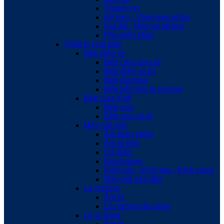
Thanh vịn
Kệ treo - Vòng treo khăn
Giá để - Hộp xà phòng
Phụ kiện khác
Thiết bị nhà bếp
Bếp điện từ
Bếp cảm ứng từ
Bếp điện và từ
Bếp Domino
Bếp kết hợp lò nướng
Bếp Gas Kaff
Bếp gas
Bếp gas và từ
Máy hút mùi
Âm toàn phần
Âm tủ kéo
Cổ điển
Decorative
Kính vác - Kính toa - Kính cong
Máy hút mùi đảo
Lò nướng
Âm tủ
Lò nướng đa năng
Lò vi sóng