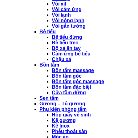
Vòi xịt
Vòi cảm ứng
Vòi lạnh
Vòi nóng lạnh
Vòi gắn tường
Bệ tiểu
Bệ tiểu đứng
Bệ tiểu treo
Bộ xả ấn tay
Cảm ứng bệ tiểu
Chậu xả
Bồn tắm
Bồn tắm massage
Bồn tắm góc
Bồn tắm góc massage
Bồn tắm đặc biệt
Cửa tắm đứng
Sen tắm
Gương – Tủ gương
Phụ kiện phòng tắm
Hộp giấy vệ sinh
Kệ gương
Kệ Inox
Phễu thoát sàn
Móc áo