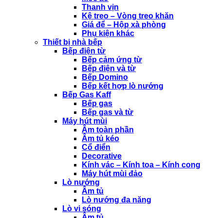
Thanh vịn
Kệ treo – Vòng treo khăn
Giá để – Hộp xà phòng
Phụ kiện khác
Thiết bị nhà bếp
Bếp điện từ
Bếp cảm ứng từ
Bếp điện và từ
Bếp Domino
Bếp kết hợp lò nướng
Bếp Gas Kaff
Bếp gas
Bếp gas và từ
Máy hút mùi
Âm toàn phần
Âm tủ kéo
Cổ điển
Decorative
Kính vác – Kính toa – Kính cong
Máy hút mùi đảo
Lò nướng
Âm tủ
Lò nướng đa năng
Lò vi sóng
Âm tủ