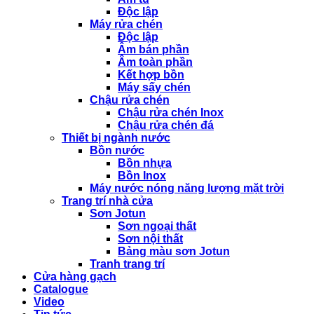
Độc lập
Máy rửa chén
Độc lập
Âm bán phần
Âm toàn phần
Kết hợp bồn
Máy sấy chén
Chậu rửa chén
Chậu rửa chén Inox
Chậu rửa chén đá
Thiết bị ngành nước
Bồn nước
Bồn nhựa
Bồn Inox
Máy nước nóng năng lượng mặt trời
Trang trí nhà cửa
Sơn Jotun
Sơn ngoại thất
Sơn nội thất
Bảng màu sơn Jotun
Tranh trang trí
Cửa hàng gạch
Catalogue
Video