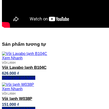
Sản phẩm tương tự
Xem Nhanh
VÒI LẠNH
Vòi Lavabo lạnh B104C
626.000
₫
Thêm vào giỏ hàng
Xem Nhanh
VÒI LẠNH
Vòi lạnh W038P
151.000
₫
Thêm vào giỏ hàng