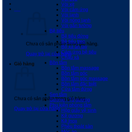
Vòi xịt
0
₫
Vòi cảm ứng
Vòi lạnh
Vòi nóng lạnh
Vòi gắn tường
Bệ tiểu
Bệ tiểu đứng
Bệ tiểu treo
Chưa có sản phẩm trong giỏ hàng.
Bộ xả ấn tay
Cảm ứng bệ tiểu
Quay trở lại cửa hàng
Chậu xả
Bồn tắm
Giỏ hàng
Bồn tắm massage
Bồn tắm góc
Bồn tắm góc massage
Bồn tắm đặc biệt
Cửa tắm đứng
Sen tắm
Chưa có sản phẩm trong giỏ hàng.
Gương - Tủ gương
Phụ kiện phòng tắm
Quay trở lại cửa hàng
Hộp giấy vệ sinh
Kệ gương
Kệ Inox
Phễu thoát sàn
Móc áo