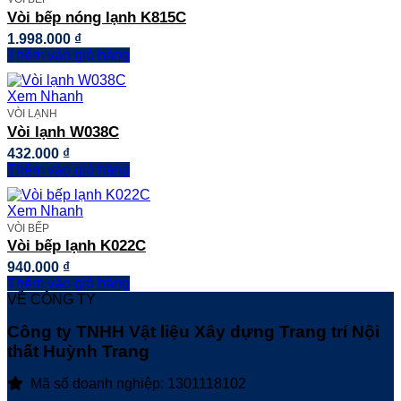
Vòi bếp nóng lạnh K815C
1.998.000
₫
Thêm vào giỏ hàng
Xem Nhanh
VÒI LẠNH
Vòi lạnh W038C
432.000
₫
Thêm vào giỏ hàng
Xem Nhanh
VÒI BẾP
Vòi bếp lạnh K022C
940.000
₫
Thêm vào giỏ hàng
VỀ CÔNG TY
Công ty TNHH Vật liệu Xây dựng Trang trí Nội
thất Huỳnh Trang
Mã số doanh nghiệp: 1301118102