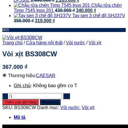
LF5302
1.490.000
₫
1.265.000
₫
3.390.000 ₫.
là:
gốc
hiện
Chậu rửa chén
2.373.000 ₫.
là:
Giá
tại
Giá
Timo 7545 Inox 201
430.000
₫
340.000
₫
1.490.000 ₫.
gốc
là:
hiện
Tay sen 3 chế độ SH237V
Giá
Giá
là:
1.265.000 ₫.
tại
356.000
₫
319.000
₫
gốc
hiện
430.000 ₫.
là:
MỚI
là:
tại
340.000 ₫.
356.000 ₫.
là:
319.000 ₫.
Trang chủ
/
Cửa hàng nội thất
/
Vòi nước
/
Vòi xịt
Vòi xịt BS308CW
367.000
₫
🌟 Thương hiệu:
CAESAR
Ghi chú
:
Không bao gồm co T
Vòi
xịt
Thêm vào giỏ hàng
Mua ngay
BS308CW
SKU:
BS308CW
Danh mục:
Vòi nước
,
Vòi xịt
số
lượng
Mô tả