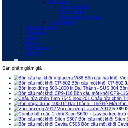
Sơn Jotun
Sơn ngoại thất
Sơn nội thất
Bảng màu sơn Jotun
Tranh trang trí
Cửa hàng gạch
Catalogue
Video
Tin tức
Tuyển dụng
Liên hệ
Sản phẩm giảm giá
Bồn cầu hai khối Vig
Bồn cầu một khối CP-502
3
Bồn
Bồn cầu một khối CP9-116
Chậu rửa chén Ti
Bồn 
Vòi cảm ứng Lavabo A912
5.789.
Bồn cầu một khối Siton
Bồn cầu một khối Cevi