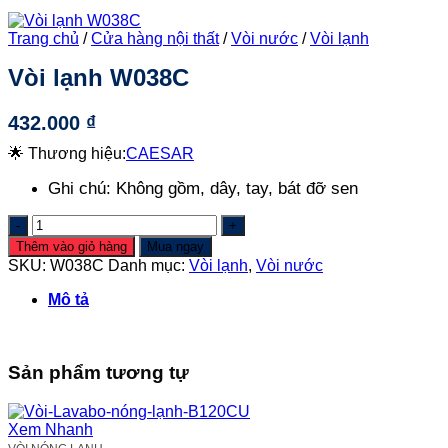
Trang chủ
/
Cửa hàng nội thất
/
Vòi nước
/
Vòi lạnh
Vòi lạnh W038C
432.000
₫
🌟 Thương hiệu:
CAESAR
Ghi chú:
Không gồm, dây, tay, bát đỡ sen
Vòi
lạnh
Thêm vào giỏ hàng
Mua ngay
W038C
SKU:
W038C
Danh mục:
Vòi lạnh
,
Vòi nước
số
lượng
Mô tả
Sản phẩm tương tự
Xem Nhanh