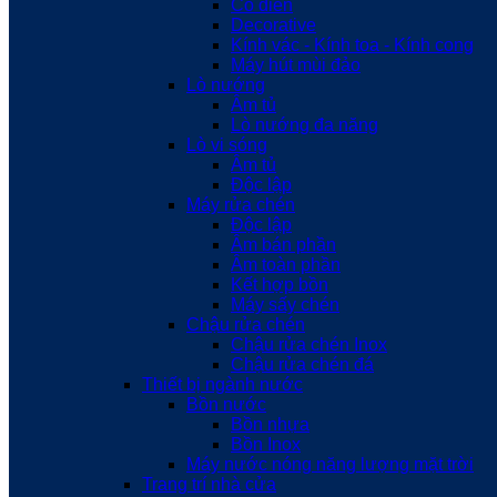
Cổ điển
Decorative
Kính vác - Kính toa - Kính cong
Máy hút mùi đảo
Lò nướng
Âm tủ
Lò nướng đa năng
Lò vi sóng
Âm tủ
Độc lập
Máy rửa chén
Độc lập
Âm bán phần
Âm toàn phần
Kết hợp bồn
Máy sấy chén
Chậu rửa chén
Chậu rửa chén Inox
Chậu rửa chén đá
Thiết bị ngành nước
Bồn nước
Bồn nhựa
Bồn Inox
Máy nước nóng năng lượng mặt trời
Trang trí nhà cửa