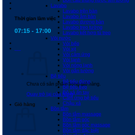
Bồn cầu thùng nước âm tường
Lavabo
Lavabo trên bàn
Lavabo âm bàn
Thời gian làm việc
Lavabo dương bàn
Lavabo treo tường
07:15 - 17:00
Lavabo kết hợp tủ treo
Vòi nước
Vòi bếp
0
₫
Vòi xịt
Vòi cảm ứng
Vòi lạnh
Vòi nóng lạnh
Vòi gắn tường
Bệ tiểu
Bệ tiểu đứng
Chưa có sản phẩm trong giỏ hàng.
Bệ tiểu treo
Bộ xả ấn tay
Quay trở lại cửa hàng
Cảm ứng bệ tiểu
Chậu xả
Giỏ hàng
Bồn tắm
Bồn tắm massage
Bồn tắm góc
Bồn tắm góc massage
Bồn tắm đặc biệt