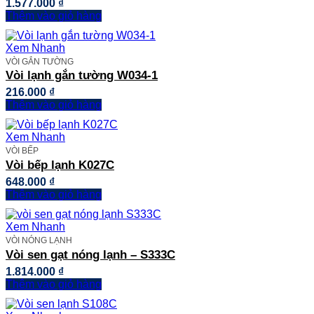
1.577.000
₫
Thêm vào giỏ hàng
Xem Nhanh
VÒI GẮN TƯỜNG
Vòi lạnh gắn tường W034-1
216.000
₫
Thêm vào giỏ hàng
Xem Nhanh
VÒI BẾP
Vòi bếp lạnh K027C
648.000
₫
Thêm vào giỏ hàng
Xem Nhanh
VÒI NÓNG LẠNH
Vòi sen gạt nóng lạnh – S333C
1.814.000
₫
Thêm vào giỏ hàng