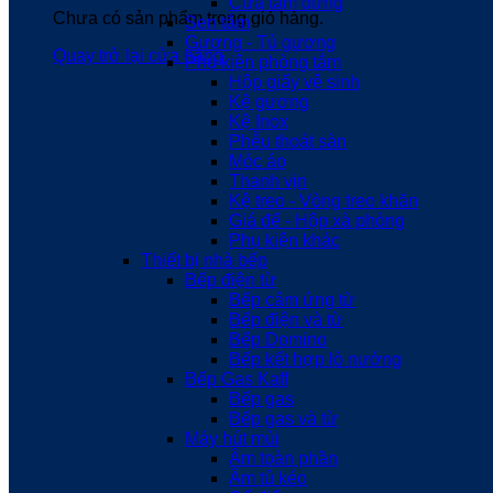
Cửa tắm đứng
Chưa có sản phẩm trong giỏ hàng.
Sen tắm
Gương - Tủ gương
Quay trở lại cửa hàng
Phụ kiện phòng tắm
Hộp giấy vệ sinh
Kệ gương
Kệ Inox
Phễu thoát sàn
Móc áo
Thanh vịn
Kệ treo - Vòng treo khăn
Giá để - Hộp xà phòng
Phụ kiện khác
Thiết bị nhà bếp
Bếp điện từ
Bếp cảm ứng từ
Bếp điện và từ
Bếp Domino
Bếp kết hợp lò nướng
Bếp Gas Kaff
Bếp gas
Bếp gas và từ
Máy hút mùi
Âm toàn phần
Âm tủ kéo