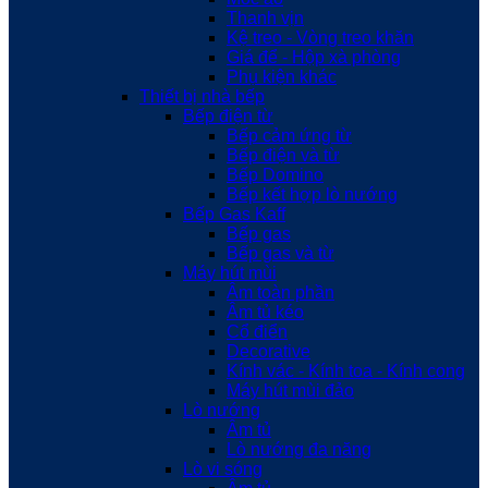
Thanh vịn
Kệ treo - Vòng treo khăn
Giá để - Hộp xà phòng
Phụ kiện khác
Thiết bị nhà bếp
Bếp điện từ
Bếp cảm ứng từ
Bếp điện và từ
Bếp Domino
Bếp kết hợp lò nướng
Bếp Gas Kaff
Bếp gas
Bếp gas và từ
Máy hút mùi
Âm toàn phần
Âm tủ kéo
Cổ điển
Decorative
Kính vác - Kính toa - Kính cong
Máy hút mùi đảo
Lò nướng
Âm tủ
Lò nướng đa năng
Lò vi sóng