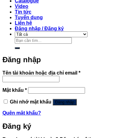
Catalogue
Video
Tin tức
Tuyển dụng
Liên hệ
Đăng nhập / Đăng ký
Tìm
kiếm:
Đăng nhập
Bắt
Tên tài khoản hoặc địa chỉ email
*
buộc
Bắt
Mật khẩu
*
buộc
Ghi nhớ mật khẩu
Đăng nhập
Quên mật khẩu?
Đăng ký