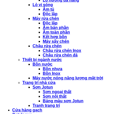
Lò nướng đa năng
Lò vi sóng
Âm tủ
Độc lập
Máy rửa chén
Độc lập
Âm bán phần
Âm toàn phần
Kết hợp bồn
Máy sấy chén
Chậu rửa chén
Chậu rửa chén Inox
Chậu rửa chén đá
Thiết bị ngành nước
Bồn nước
Bồn nhựa
Bồn Inox
Máy nước nóng năng lượng mặt trời
Trang trí nhà cửa
Sơn Jotun
Sơn ngoại thất
Sơn nội thất
Bảng màu sơn Jotun
Tranh trang trí
Cửa hàng gạch