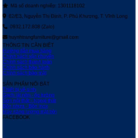
Mã số doanh nghiệp: 1301118102
62/E3, Nguyễn Thị Định, P. Phú Khương, T. Vĩnh Long
0932.172.808 (Zalo)
huynhtrangfurniture@gmail.com
THÔNG TIN CẦN BIẾT
Hướng dẫn mua hàng
Chính sách vận chuyển
Chính sách thanh toán
Chính sách bảo hành
Chính sách bảo mật
SẢN PHẨM NỔI BẬT
Thiết bị vệ sinh
Gạch lát nền - ốp tường
Sơn nội thất - Ngoại thất
Bồn nhựa - Bồn Inox
Máy năng lượng mặt trời
FACEBOOK