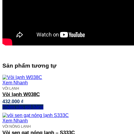
Sản phẩm tương tự
Xem Nhanh
VÒI LẠNH
Vòi lạnh W038C
432.000
₫
Thêm vào giỏ hàng
Xem Nhanh
VÒI NÓNG LẠNH
Vòi sen gạt nóng lạnh – S333C