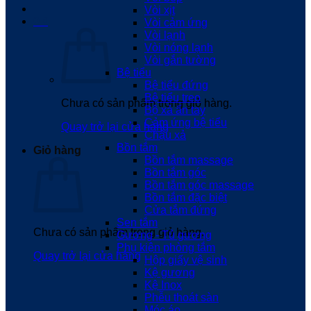
Vòi xịt
0
₫
Vòi cảm ứng
Vòi lạnh
Vòi nóng lạnh
Vòi gắn tường
Bệ tiểu
Bệ tiểu đứng
Bệ tiểu treo
Chưa có sản phẩm trong giỏ hàng.
Bộ xả ấn tay
Cảm ứng bệ tiểu
Quay trở lại cửa hàng
Chậu xả
Bồn tắm
Giỏ hàng
Bồn tắm massage
Bồn tắm góc
Bồn tắm góc massage
Bồn tắm đặc biệt
Cửa tắm đứng
Sen tắm
Chưa có sản phẩm trong giỏ hàng.
Gương - Tủ gương
Phụ kiện phòng tắm
Quay trở lại cửa hàng
Hộp giấy vệ sinh
Kệ gương
Kệ Inox
Phễu thoát sàn
Móc áo