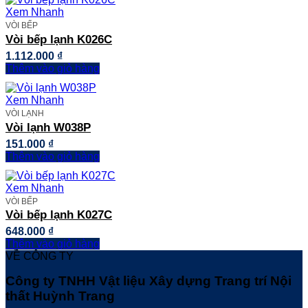
Xem Nhanh
VÒI BẾP
Vòi bếp lạnh K026C
1.112.000
₫
Thêm vào giỏ hàng
Xem Nhanh
VÒI LẠNH
Vòi lạnh W038P
151.000
₫
Thêm vào giỏ hàng
Xem Nhanh
VÒI BẾP
Vòi bếp lạnh K027C
648.000
₫
Thêm vào giỏ hàng
VỀ CÔNG TY
Công ty TNHH Vật liệu Xây dựng Trang trí Nội
thất Huỳnh Trang