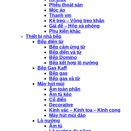
Phễu thoát sàn
Móc áo
Thanh vịn
Kệ treo – Vòng treo khăn
Giá để – Hộp xà phòng
Phụ kiện khác
Thiết bị nhà bếp
Bếp điện từ
Bếp cảm ứng từ
Bếp điện và từ
Bếp Domino
Bếp kết hợp lò nướng
Bếp Gas Kaff
Bếp gas
Bếp gas và từ
Máy hút mùi
Âm toàn phần
Âm tủ kéo
Cổ điển
Decorative
Kính vác – Kính toa – Kính cong
Máy hút mùi đảo
Lò nướng
Âm tủ