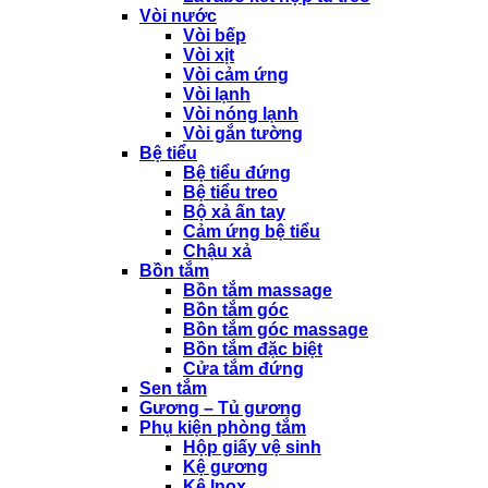
Vòi nước
Vòi bếp
Vòi xịt
Vòi cảm ứng
Vòi lạnh
Vòi nóng lạnh
Vòi gắn tường
Bệ tiểu
Bệ tiểu đứng
Bệ tiểu treo
Bộ xả ấn tay
Cảm ứng bệ tiểu
Chậu xả
Bồn tắm
Bồn tắm massage
Bồn tắm góc
Bồn tắm góc massage
Bồn tắm đặc biệt
Cửa tắm đứng
Sen tắm
Gương – Tủ gương
Phụ kiện phòng tắm
Hộp giấy vệ sinh
Kệ gương
Kệ Inox