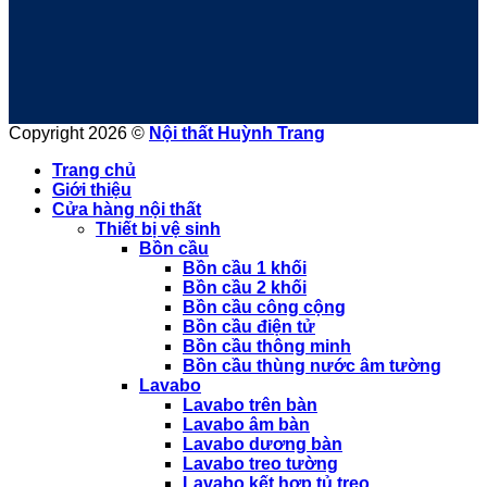
Copyright 2026 ©
Nội thất Huỳnh Trang
Trang chủ
Giới thiệu
Cửa hàng nội thất
Thiết bị vệ sinh
Bồn cầu
Bồn cầu 1 khối
Bồn cầu 2 khối
Bồn cầu công cộng
Bồn cầu điện tử
Bồn cầu thông minh
Bồn cầu thùng nước âm tường
Lavabo
Lavabo trên bàn
Lavabo âm bàn
Lavabo dương bàn
Lavabo treo tường
Lavabo kết hợp tủ treo