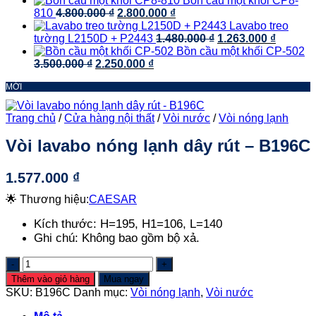
Bồn cầu một khối CP8-
Giá
là:
Giá
tại
2.200.000 ₫.
810
4.800.000
₫
2.800.000
₫
gốc
2.390.000 ₫.
hiện
là:
Lavabo treo
là:
tại
Giá
1.550.000 ₫.
Giá
tường L2150D + P2443
1.480.000
₫
1.263.000
₫
4.800.000 ₫.
là:
gốc
hiện
Bồn cầu một khối CP-502
Giá
Giá
2.800.000 ₫.
là:
tại
3.500.000
₫
2.250.000
₫
gốc
hiện
1.480.000 ₫.
là:
MỚI
là:
tại
1.263.00
3.500.000 ₫.
là:
2.250.000 ₫.
Trang chủ
/
Cửa hàng nội thất
/
Vòi nước
/
Vòi nóng lạnh
Vòi lavabo nóng lạnh dây rút – B196C
1.577.000
₫
🌟 Thương hiệu:
CAESAR
Kích thước:
H=195, H1=106, L=140
Ghi chú:
Không bao gồm bộ xả.
Vòi
lavabo
Thêm vào giỏ hàng
Mua ngay
nóng
SKU:
B196C
Danh mục:
Vòi nóng lạnh
,
Vòi nước
lạnh
dây