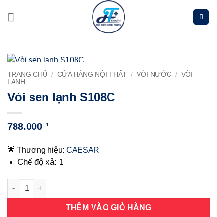
Chuyển
đến
nội
dung
TRANG CHỦ
/
CỬA HÀNG NỘI THẤT
/
VÒI NƯỚC
/
VÒI
LẠNH
Vòi sen lạnh S108C
788.000
₫
🌟 Thương hiệu:
CAESAR
Chế độ xả:
1
Vòi sen lạnh S108C số lượng
THÊM VÀO GIỎ HÀNG