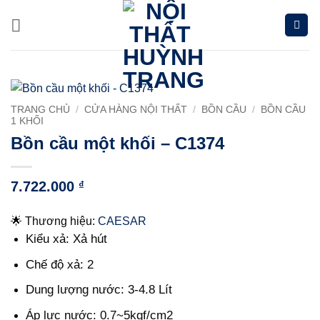
Chuyển
đến
nội
dung
TRANG CHỦ
/
CỬA HÀNG NỘI THẤT
/
BỒN CẦU
/
BỒN CẦU
1 KHỐI
Bồn cầu một khối – C1374
7.722.000
₫
🌟 Thương hiệu:
CAESAR
Kiểu xả:
Xả hút
Chế độ xả:
2
Dung lượng nước:
3-4.8 Lít
Áp lực nước:
0.7~5kgf/cm2