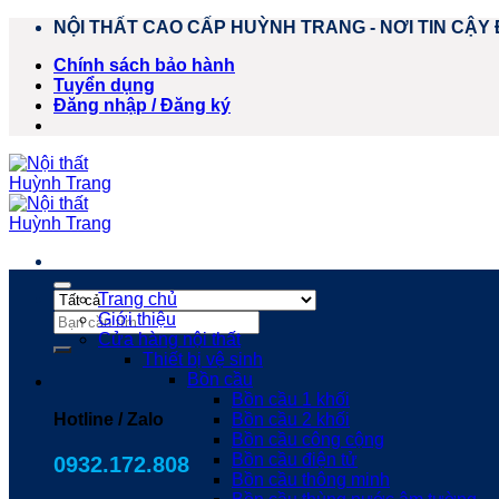
Chuyển
NỘI THẤT CAO CẤP HUỲNH TRANG - NƠI TIN CẬY 
đến
Chính sách bảo hành
nội
Tuyển dụng
dung
Đăng nhập / Đăng ký
Trang chủ
Tìm
Giới thiệu
kiếm:
Cửa hàng nội thất
Thiết bị vệ sinh
Bồn cầu
Bồn cầu 1 khối
Hotline / Zalo
Bồn cầu 2 khối
Bồn cầu công cộng
Bồn cầu điện tử
0932.172.808
Bồn cầu thông minh