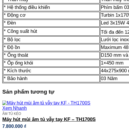
* Hệ thống điều khiển
Phím bấm 03
* Động cơ
Turbin 1x17
* Đèn
Led 3x15W 
* Công suất hút
Tối đa đến 
* Bộ lọc
Lưới lọc inox
* Độ ồn
Maximum 48
* Ống thoát
D150 mm và
* Ốp ống khói
1×450 mm
* Kích thước
44x275x900
* Bảo hành
03 Năm
Sản phẩm tương tự
Xem Nhanh
ÂM TỦ KÉO
Máy hút mùi âm tủ vẫy tay KF – TH1700S
7.800.000
₫