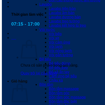
Bồn cầu thùng nước âm tường
Lavabo
Lavabo trên bàn
Lavabo âm bàn
Thời gian làm việc
Lavabo dương bàn
Lavabo treo tường
07:15 - 17:00
Lavabo kết hợp tủ treo
Vòi nước
Vòi bếp
0
₫
Vòi xịt
Vòi cảm ứng
Vòi lạnh
Vòi nóng lạnh
Vòi gắn tường
Bệ tiểu
Bệ tiểu đứng
Chưa có sản phẩm trong giỏ hàng.
Bệ tiểu treo
Bộ xả ấn tay
Quay trở lại cửa hàng
Cảm ứng bệ tiểu
Chậu xả
Giỏ hàng
Bồn tắm
Bồn tắm massage
Bồn tắm góc
Bồn tắm góc massage
Bồn tắm đặc biệt