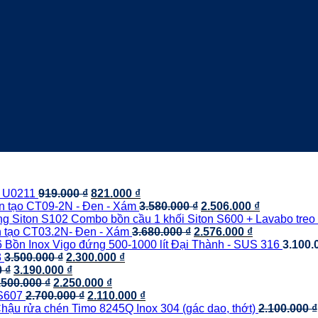
Giá
Giá
g U0211
919.000
₫
821.000
₫
gốc
hiện
Giá
Giá
n tạo CT09-2N - Đen - Xám
3.580.000
₫
2.506.000
₫
là:
tại
gốc
hiện
Combo bồn cầu 1 khối Siton S600 + Lavabo treo
919.000 ₫.
là:
Giá
là:
Giá
tại
 tạo CT03.2N- Đen - Xám
3.680.000
₫
2.576.000
₫
821.000 ₫.
gốc
3.580.000 ₫.
hiện
là:
Bồn Inox Vigo đứng 500-1000 lít Đại Thành - SUS 316
3.100.
Giá
Giá
là:
tại
2.506.000 ₫
3
3.500.000
₫
2.300.000
₫
Giá
gốc
Giá
hiện
3.680.000 ₫.
là:
0
₫
3.190.000
₫
gốc
Giá
là:
hiện
Giá
tại
2.576.000 ₫.
.500.000
₫
2.250.000
₫
là:
gốc
3.500.000 ₫.
tại
Giá
hiện
là:
Giá
 S607
2.700.000
₫
2.110.000
₫
3.791.000 ₫.
là:
là:
gốc
tại
2.300.000 ₫.
hiện
hậu rửa chén Timo 8245Q Inox 304 (gác dao, thớt)
2.100.000
₫