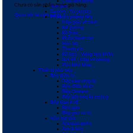
Cửa tắm đứng
Chưa có sản phẩm trong giỏ hàng.
Sen tắm
Gương - Tủ gương
Quay trở lại cửa hàng
Phụ kiện phòng tắm
Hộp giấy vệ sinh
Kệ gương
Kệ Inox
Phễu thoát sàn
Móc áo
Thanh vịn
Kệ treo - Vòng treo khăn
Giá để - Hộp xà phòng
Phụ kiện khác
Thiết bị nhà bếp
Bếp điện từ
Bếp cảm ứng từ
Bếp điện và từ
Bếp Domino
Bếp kết hợp lò nướng
Bếp Gas Kaff
Bếp gas
Bếp gas và từ
Máy hút mùi
Âm toàn phần
Âm tủ kéo