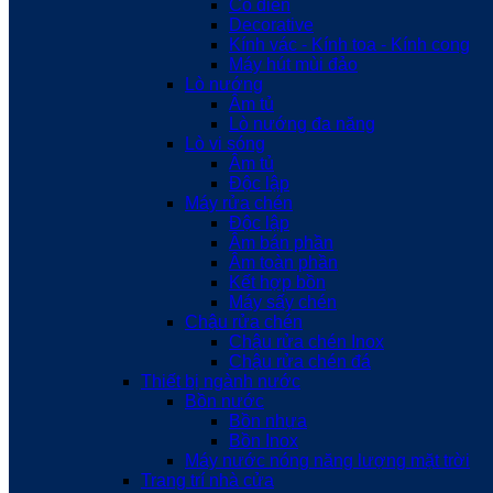
Cổ điển
Decorative
Kính vác - Kính toa - Kính cong
Máy hút mùi đảo
Lò nướng
Âm tủ
Lò nướng đa năng
Lò vi sóng
Âm tủ
Độc lập
Máy rửa chén
Độc lập
Âm bán phần
Âm toàn phần
Kết hợp bồn
Máy sấy chén
Chậu rửa chén
Chậu rửa chén Inox
Chậu rửa chén đá
Thiết bị ngành nước
Bồn nước
Bồn nhựa
Bồn Inox
Máy nước nóng năng lượng mặt trời
Trang trí nhà cửa