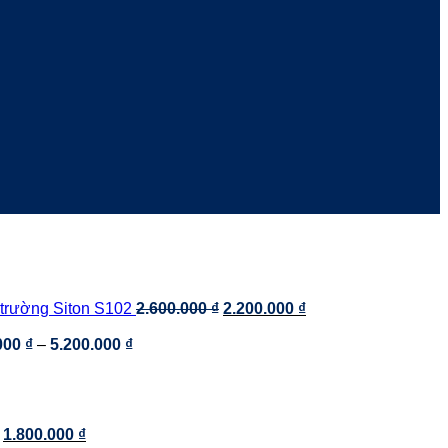
Giá
Giá
 trường Siton S102
2.600.000
₫
2.200.000
₫
gốc
hiện
Khoảng
là:
tại
000
₫
–
5.200.000
₫
.
giá:
2.600.000 ₫.
là:
từ
2.200.000 ₫.
3.100.000 ₫
đến
Giá
Giá
5.200.000 ₫
1.800.000
₫