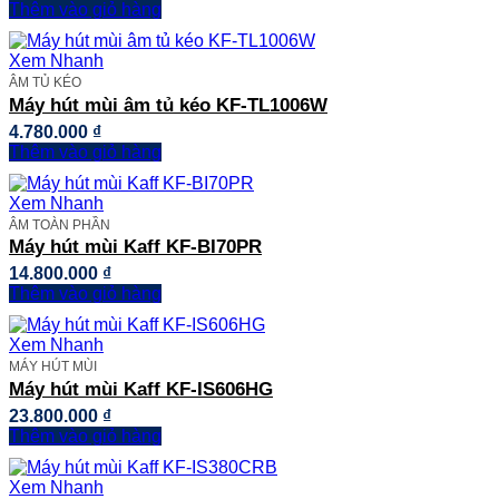
Thêm vào giỏ hàng
Xem Nhanh
ÂM TỦ KÉO
Máy hút mùi âm tủ kéo KF-TL1006W
4.780.000
₫
Thêm vào giỏ hàng
Xem Nhanh
ÂM TOÀN PHẦN
Máy hút mùi Kaff KF-BI70PR
14.800.000
₫
Thêm vào giỏ hàng
Xem Nhanh
MÁY HÚT MÙI
Máy hút mùi Kaff KF-IS606HG
23.800.000
₫
Thêm vào giỏ hàng
Xem Nhanh