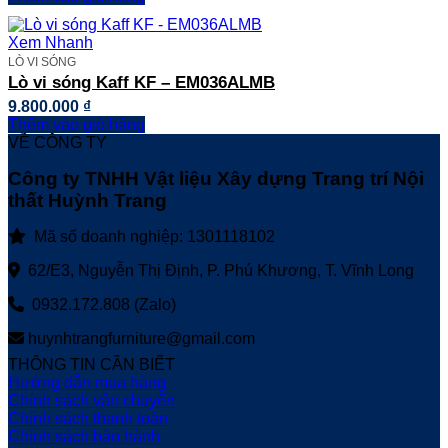
Xem Nhanh
LÒ VI SÓNG
Lò vi sóng Kaff KF – EM036ALMB
9.800.000
₫
Thêm vào giỏ hàng
VỀ CÔNG TY
Công ty TNHH Vật liệu Xây dựng Trang trí Nội
thất Huỳnh Trang
Mã số doanh nghiệp: 1301118102
62/E3, Nguyễn Thị Định, P. Phú Khương, T. Vĩnh Long
0932.172.808 (Zalo)
huynhtrangfurniture@gmail.com
THÔNG TIN CẦN BIẾT
Hướng dẫn mua hàng
Chính sách vận chuyển
Chính sách thanh toán
Chính sách bảo hành