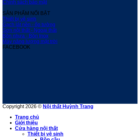
Chính sách bảo mật
SẢN PHẨM NỔI BẬT
Thiết bị vệ sinh
Gạch lát nền - ốp tường
Sơn nội thất - Ngoại thất
Bồn nhựa - Bồn Inox
Máy năng lượng mặt trời
FACEBOOK
Copyright 2026 ©
Nội thất Huỳnh Trang
Trang chủ
Giới thiệu
Cửa hàng nội thất
Thiết bị vệ sinh
Bồn cầu