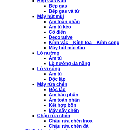
Bếp Gas Kaff
Bếp gas
Bếp gas và từ
Máy hút mùi
Âm toàn phần
Âm tủ kéo
Cổ điển
Decorative
Kính vác – Kính toa – Kính cong
Máy hút mùi đảo
Lò nướng
Âm tủ
Lò nướng đa năng
Lò vi sóng
Âm tủ
Độc lập
Máy rửa chén
Độc lập
Âm bán phần
Âm toàn phần
Kết hợp bồn
Máy sấy chén
Chậu rửa chén
Chậu rửa chén Inox
Chậu rửa chén đá