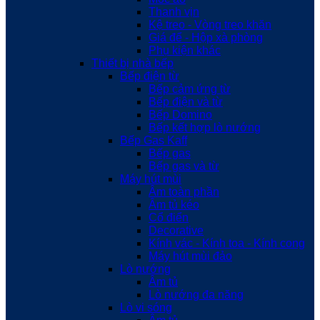
Thanh vịn
Kệ treo - Vòng treo khăn
Giá để - Hộp xà phòng
Phụ kiện khác
Thiết bị nhà bếp
Bếp điện từ
Bếp cảm ứng từ
Bếp điện và từ
Bếp Domino
Bếp kết hợp lò nướng
Bếp Gas Kaff
Bếp gas
Bếp gas và từ
Máy hút mùi
Âm toàn phần
Âm tủ kéo
Cổ điển
Decorative
Kính vác - Kính toa - Kính cong
Máy hút mùi đảo
Lò nướng
Âm tủ
Lò nướng đa năng
Lò vi sóng