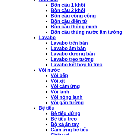
Bồn cầu 1 khối
Bồn cầu 2 khối
Bồn cầu công cộng
Bồn cầu điện tử
Bồn cầu thông minh
Bồn cầu thùng nước âm tường
Lavabo
Lavabo trên bàn
Lavabo âm bàn
Lavabo dương bàn
Lavabo treo tường
Lavabo kết hợp tủ treo
Vòi nước
Vòi bếp
Vòi xịt
Vòi cảm ứng
Vòi lạnh
Vòi nóng lạnh
Vòi gắn tường
Bệ tiểu
Bệ tiểu đứng
Bệ tiểu treo
Bộ xả ấn tay
Cảm ứng bệ tiểu