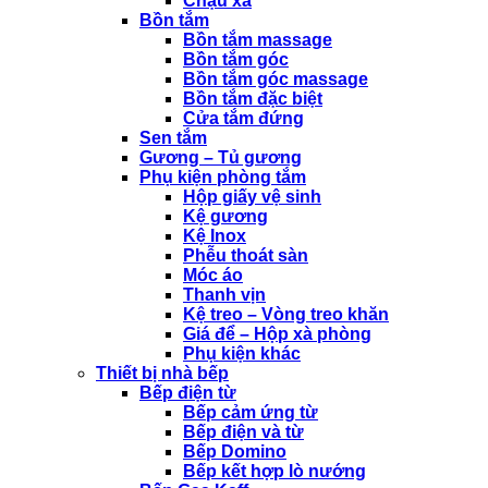
Chậu xả
Bồn tắm
Bồn tắm massage
Bồn tắm góc
Bồn tắm góc massage
Bồn tắm đặc biệt
Cửa tắm đứng
Sen tắm
Gương – Tủ gương
Phụ kiện phòng tắm
Hộp giấy vệ sinh
Kệ gương
Kệ Inox
Phễu thoát sàn
Móc áo
Thanh vịn
Kệ treo – Vòng treo khăn
Giá để – Hộp xà phòng
Phụ kiện khác
Thiết bị nhà bếp
Bếp điện từ
Bếp cảm ứng từ
Bếp điện và từ
Bếp Domino
Bếp kết hợp lò nướng