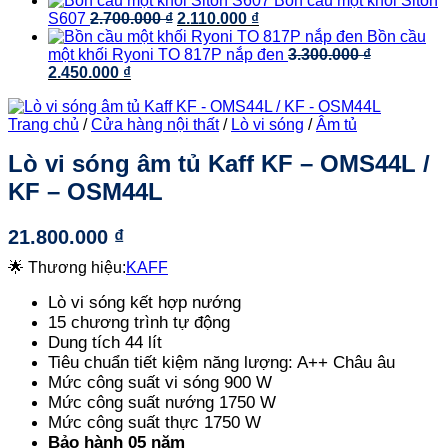
Bồn cầu một khối Siton
Giá
là:
Giá
tại
1.660.000 ₫.
S607
2.700.000
₫
2.110.000
₫
gốc
919.000 ₫.
hiện
là:
Bồn cầu
là:
tại
821.000 ₫.
một khối Ryoni TO 817P nắp đen
3.300.000
₫
Giá
Giá
2.700.000 ₫.
là:
2.450.000
₫
gốc
hiện
2.110.000 ₫.
là:
tại
Trang chủ
/
Cửa hàng nội thất
/
Lò vi sóng
/
Âm tủ
3.300.000 ₫.
là:
2.450.000 ₫.
Lò vi sóng âm tủ Kaff KF – OMS44L /
KF – OSM44L
21.800.000
₫
🌟 Thương hiệu:
KAFF
Lò vi sóng kết hợp nướng
15 chương trình tự động
Dung tích 44 lít
Tiêu chuẩn tiết kiệm năng lượng: A++ Châu âu
Mức công suất vi sóng 900 W
Mức công suất nướng 1750 W
Mức công suất thực 1750 W
Bảo hành 05 năm