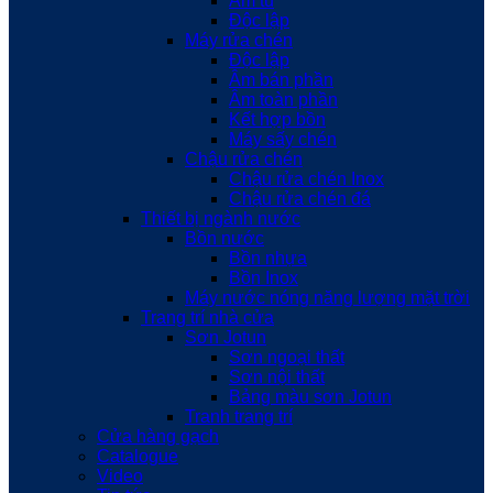
Âm tủ
Độc lập
Máy rửa chén
Độc lập
Âm bán phần
Âm toàn phần
Kết hợp bồn
Máy sấy chén
Chậu rửa chén
Chậu rửa chén Inox
Chậu rửa chén đá
Thiết bị ngành nước
Bồn nước
Bồn nhựa
Bồn Inox
Máy nước nóng năng lượng mặt trời
Trang trí nhà cửa
Sơn Jotun
Sơn ngoại thất
Sơn nội thất
Bảng màu sơn Jotun
Tranh trang trí
Cửa hàng gạch
Catalogue
Video