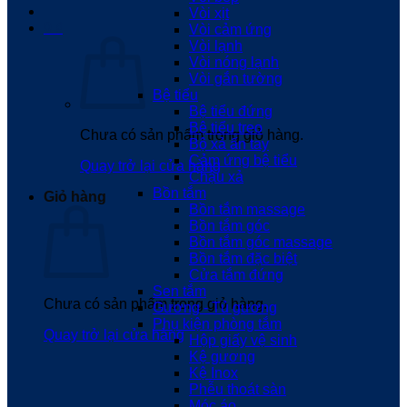
Vòi xịt
0
₫
Vòi cảm ứng
Vòi lạnh
Vòi nóng lạnh
Vòi gắn tường
Bệ tiểu
Bệ tiểu đứng
Bệ tiểu treo
Chưa có sản phẩm trong giỏ hàng.
Bộ xả ấn tay
Cảm ứng bệ tiểu
Quay trở lại cửa hàng
Chậu xả
Bồn tắm
Giỏ hàng
Bồn tắm massage
Bồn tắm góc
Bồn tắm góc massage
Bồn tắm đặc biệt
Cửa tắm đứng
Sen tắm
Chưa có sản phẩm trong giỏ hàng.
Gương - Tủ gương
Phụ kiện phòng tắm
Quay trở lại cửa hàng
Hộp giấy vệ sinh
Kệ gương
Kệ Inox
Phễu thoát sàn
Móc áo