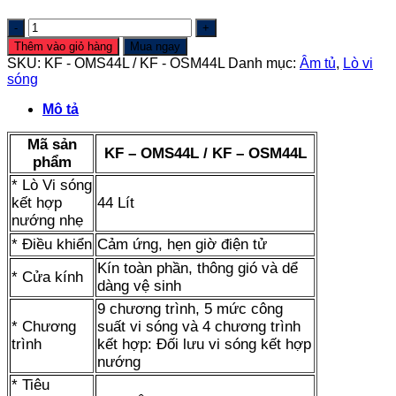
Lò
vi
Thêm vào giỏ hàng
Mua ngay
sóng
SKU:
KF - OMS44L / KF - OSM44L
Danh mục:
Âm tủ
,
Lò vi
âm
sóng
tủ
Kaff
Mô tả
KF
-
Mã sản
OMS44L
KF – OMS44L / KF – OSM44L
phẩm
/
* Lò Vi sóng
KF
-
kết hợp
44 Lít
OSM44L
nướng nhẹ
số
* Điều khiển
Cảm ứng, hẹn giờ điện tử
lượng
Kín toàn phần, thông gió và dể
* Cửa kính
dàng vệ sinh
9 chương trình, 5 mức công
* Chương
suất vi sóng và 4 chương trình
trình
kết hợp: Đối lưu vi sóng kết hợp
nướng
* Tiêu