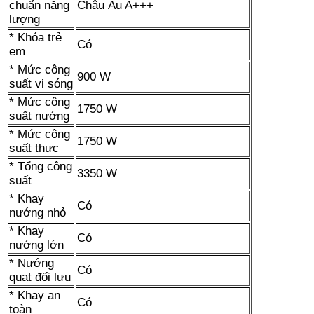
chuẩn năng
Châu Âu A+++
lượng
* Khóa trẻ
Có
em
* Mức công
900 W
suất vi sóng
* Mức công
1750 W
suất nướng
* Mức công
1750 W
suất thực
* Tổng công
3350 W
suất
* Khay
Có
nướng nhỏ
* Khay
Có
nướng lớn
* Nướng
Có
quạt đối lưu
* Khay an
Có
toàn