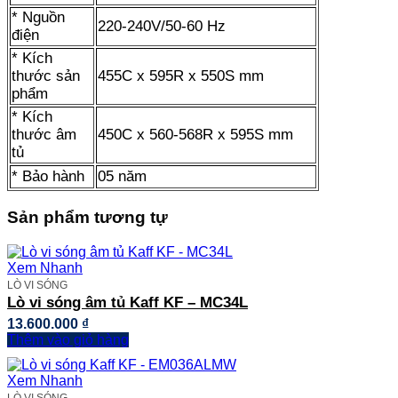
* Nguồn
220-240V/50-60 Hz
điện
* Kích
thước sản
455C x 595R x 550S mm
phẩm
* Kích
thước âm
450C x 560-568R x 595S mm
tủ
* Bảo hành
05 năm
Sản phẩm tương tự
Xem Nhanh
LÒ VI SÓNG
Lò vi sóng âm tủ Kaff KF – MC34L
13.600.000
₫
Thêm vào giỏ hàng
Xem Nhanh