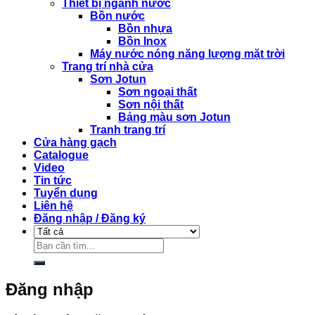
Thiết bị ngành nước
Bồn nước
Bồn nhựa
Bồn Inox
Máy nước nóng năng lượng mặt trời
Trang trí nhà cửa
Sơn Jotun
Sơn ngoại thất
Sơn nội thất
Bảng màu sơn Jotun
Tranh trang trí
Cửa hàng gạch
Catalogue
Video
Tin tức
Tuyển dụng
Liên hệ
Đăng nhập / Đăng ký
Tìm
kiếm:
Đăng nhập