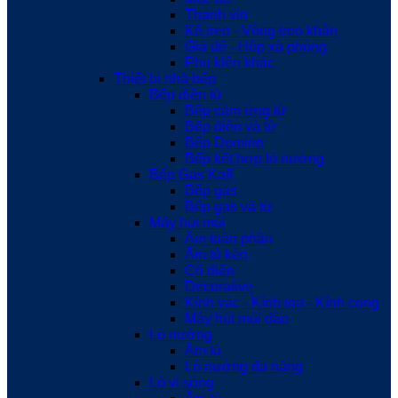
Thanh vịn
Kệ treo - Vòng treo khăn
Giá để - Hộp xà phòng
Phụ kiện khác
Thiết bị nhà bếp
Bếp điện từ
Bếp cảm ứng từ
Bếp điện và từ
Bếp Domino
Bếp kết hợp lò nướng
Bếp Gas Kaff
Bếp gas
Bếp gas và từ
Máy hút mùi
Âm toàn phần
Âm tủ kéo
Cổ điển
Decorative
Kính vác - Kính toa - Kính cong
Máy hút mùi đảo
Lò nướng
Âm tủ
Lò nướng đa năng
Lò vi sóng