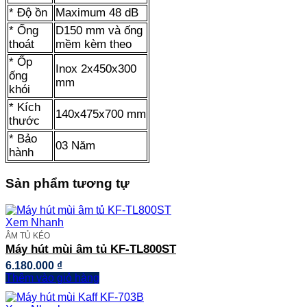
* Độ ồn
Maximum 48 dB
* Ống
D150 mm và ống
thoát
mềm kèm theo
* Ốp
Inox 2x450x300
ống
mm
khói
* Kích
140x475x700 mm
thước
* Bảo
03 Năm
hành
Sản phẩm tương tự
Xem Nhanh
ÂM TỦ KÉO
Máy hút mùi âm tủ KF-TL800ST
6.180.000
₫
Thêm vào giỏ hàng