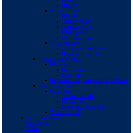
Âm tủ
Độc lập
Máy rửa chén
Độc lập
Âm bán phần
Âm toàn phần
Kết hợp bồn
Máy sấy chén
Chậu rửa chén
Chậu rửa chén Inox
Chậu rửa chén đá
Thiết bị ngành nước
Bồn nước
Bồn nhựa
Bồn Inox
Máy nước nóng năng lượng mặt trời
Trang trí nhà cửa
Sơn Jotun
Sơn ngoại thất
Sơn nội thất
Bảng màu sơn Jotun
Tranh trang trí
Cửa hàng gạch
Catalogue
Video