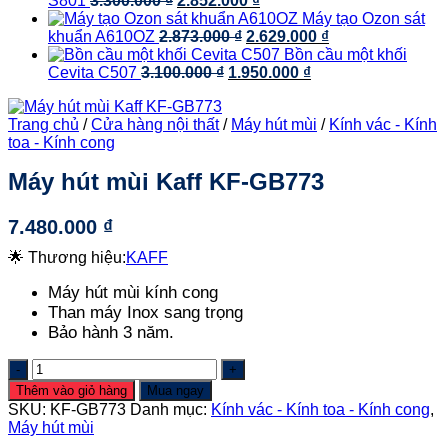
S801
3.300.000
₫
2.852.000
₫
gốc
hiện
5.450.000 ₫
1.480.000 ₫.
là:
Máy tạo Ozon sát
là:
Giá
tại
Giá
1.263.00
khuẩn A610OZ
2.873.000
₫
2.629.000
₫
3.300.000 ₫.
gốc
là:
hiện
Bồn cầu một khối
Giá
là:
2.852.000 ₫.
Giá
tại
Cevita C507
3.100.000
₫
1.950.000
₫
gốc
2.873.000 ₫.
hiện
là:
là:
tại
2.629.000 ₫.
Trang chủ
/
Cửa hàng nội thất
/
Máy hút mùi
/
Kính vác - Kính
3.100.000 ₫.
là:
toa - Kính cong
1.950.000 ₫.
Máy hút mùi Kaff KF-GB773
7.480.000
₫
🌟 Thương hiệu:
KAFF
Máy hút mùi kính cong
Than máy Inox sang trọng
Bảo hành 3 năm.
Máy
hút
Thêm vào giỏ hàng
Mua ngay
mùi
SKU:
KF-GB773
Danh mục:
Kính vác - Kính toa - Kính cong
,
Kaff
Máy hút mùi
KF-