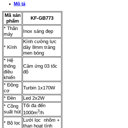
GB773
Mô tả
số
lượng
Mã sản
KF-GB773
phẩm
* Thân
Inox sáng đẹp
máy
Kính cường lực
* Kính
dày 8mm tráng
men bóng
* Hệ
thống
Cảm ứng 03 tốc
điều
độ
khiển
* Động
Turbin 1x170W
cơ
* Đèn
Led 2x2W
Tối đa đến
* Công
3
suất hút
1000m
/h
Lưới lọc nhôm +
* Bộ lọc
than hoạt tính