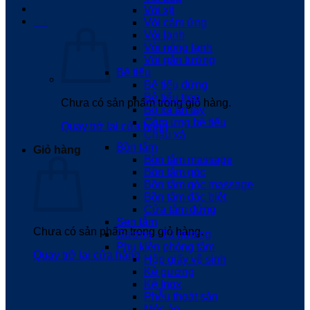
Vòi xịt
0
₫
Vòi cảm ứng
Vòi lạnh
Vòi nóng lạnh
Vòi gắn tường
Bệ tiểu
Bệ tiểu đứng
Bệ tiểu treo
Chưa có sản phẩm trong giỏ hàng.
Bộ xả ấn tay
Cảm ứng bệ tiểu
Quay trở lại cửa hàng
Chậu xả
Bồn tắm
Giỏ hàng
Bồn tắm massage
Bồn tắm góc
Bồn tắm góc massage
Bồn tắm đặc biệt
Cửa tắm đứng
Sen tắm
Chưa có sản phẩm trong giỏ hàng.
Gương - Tủ gương
Phụ kiện phòng tắm
Quay trở lại cửa hàng
Hộp giấy vệ sinh
Kệ gương
Kệ Inox
Phễu thoát sàn
Móc áo