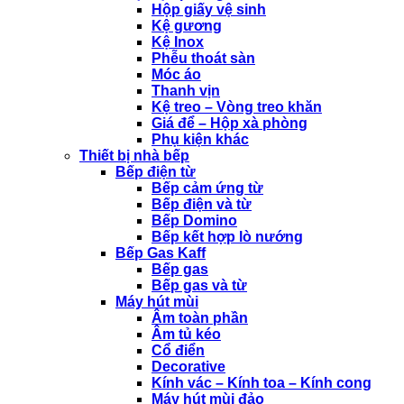
Hộp giấy vệ sinh
Kệ gương
Kệ Inox
Phễu thoát sàn
Móc áo
Thanh vịn
Kệ treo – Vòng treo khăn
Giá để – Hộp xà phòng
Phụ kiện khác
Thiết bị nhà bếp
Bếp điện từ
Bếp cảm ứng từ
Bếp điện và từ
Bếp Domino
Bếp kết hợp lò nướng
Bếp Gas Kaff
Bếp gas
Bếp gas và từ
Máy hút mùi
Âm toàn phần
Âm tủ kéo
Cổ điển
Decorative
Kính vác – Kính toa – Kính cong
Máy hút mùi đảo