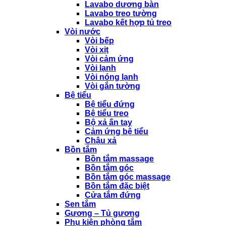
Lavabo dương bàn
Lavabo treo tường
Lavabo kết hợp tủ treo
Vòi nước
Vòi bếp
Vòi xịt
Vòi cảm ứng
Vòi lạnh
Vòi nóng lạnh
Vòi gắn tường
Bệ tiểu
Bệ tiểu đứng
Bệ tiểu treo
Bộ xả ấn tay
Cảm ứng bệ tiểu
Chậu xả
Bồn tắm
Bồn tắm massage
Bồn tắm góc
Bồn tắm góc massage
Bồn tắm đặc biệt
Cửa tắm đứng
Sen tắm
Gương – Tủ gương
Phụ kiện phòng tắm