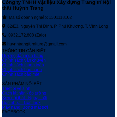
Công ty TNHH Vật liệu Xây dựng Trang trí Nội
thất Huỳnh Trang
Mã số doanh nghiệp: 1301118102
62/E3, Nguyễn Thị Định, P. Phú Khương, T. Vĩnh Long
0932.172.808 (Zalo)
huynhtrangfurniture@gmail.com
THÔNG TIN CẦN BIẾT
Hướng dẫn mua hàng
Chính sách vận chuyển
Chính sách thanh toán
Chính sách bảo hành
Chính sách bảo mật
SẢN PHẨM NỔI BẬT
Thiết bị vệ sinh
Gạch lát nền - ốp tường
Sơn nội thất - Ngoại thất
Bồn nhựa - Bồn Inox
Máy năng lượng mặt trời
FACEBOOK