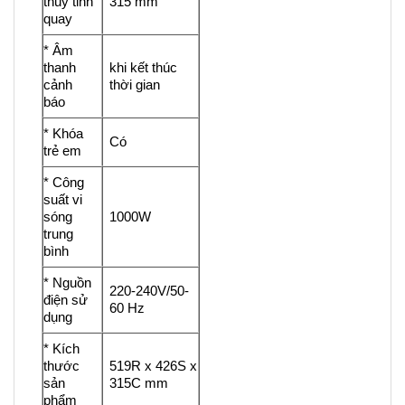
thủy tinh
315 mm
quay
* Âm
thanh
khi kết thúc
cảnh
thời gian
báo
* Khóa
Có
trẻ em
* Công
suất vi
sóng
1000W
trung
bình
* Nguồn
220-240V/50-
điện sử
60 Hz
dụng
* Kích
thước
519R x 426S x
sản
315C mm
phẩm