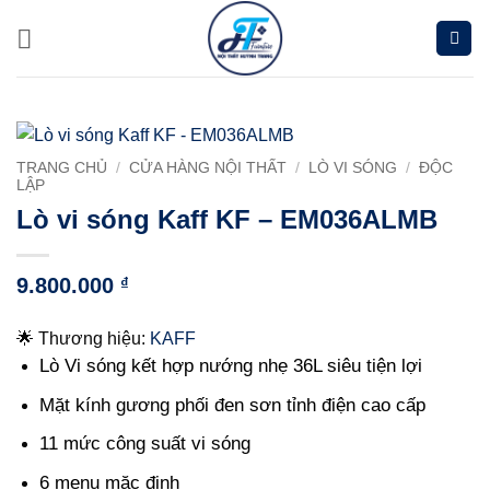
Chuyển
đến
nội
dung
TRANG CHỦ
/
CỬA HÀNG NỘI THẤT
/
LÒ VI SÓNG
/
ĐỘC
LẬP
Lò vi sóng Kaff KF – EM036ALMB
9.800.000
₫
🌟 Thương hiệu:
KAFF
Lò Vi sóng kết hợp nướng nhẹ 36L siêu tiện lợi
Mặt kính gương phối đen sơn tỉnh điện cao cấp
11 mức công suất vi sóng
6 menu mặc định