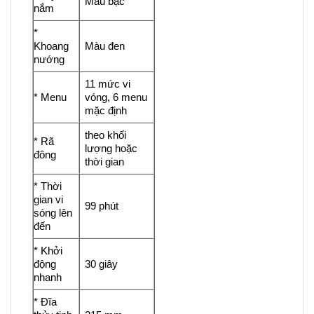
Màu bạc
nắm
*
Khoang
Màu đen
nướng
11 mức vi
* Menu
vóng, 6 menu
mặc định
theo khối
* Rã
lượng hoặc
đông
thời gian
* Thời
gian vi
99 phút
sóng lên
đến
* Khởi
động
30 giây
nhanh
* Đĩa