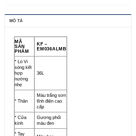
MÔ TẢ
MÃ
KF –
SẢN
EM036ALMB
PHẨM
* Lò Vi
sóng kết
hợp
36L
nướng
nhẹ
Màu trắng sơn
* Thân
tĩnh điện cao
cấp
* Cửa
Gương phối
kính
màu đen
* Tay