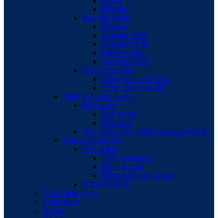
Âm tủ
Độc lập
Máy rửa chén
Độc lập
Âm bán phần
Âm toàn phần
Kết hợp bồn
Máy sấy chén
Chậu rửa chén
Chậu rửa chén Inox
Chậu rửa chén đá
Thiết bị ngành nước
Bồn nước
Bồn nhựa
Bồn Inox
Máy nước nóng năng lượng mặt trời
Trang trí nhà cửa
Sơn Jotun
Sơn ngoại thất
Sơn nội thất
Bảng màu sơn Jotun
Tranh trang trí
Cửa hàng gạch
Catalogue
Video