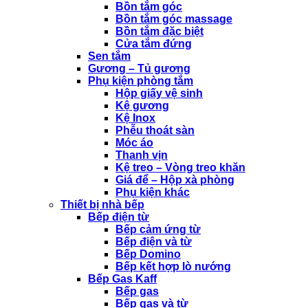
Bồn tắm góc
Bồn tắm góc massage
Bồn tắm đặc biệt
Cửa tắm đứng
Sen tắm
Gương – Tủ gương
Phụ kiện phòng tắm
Hộp giấy vệ sinh
Kệ gương
Kệ Inox
Phễu thoát sàn
Móc áo
Thanh vịn
Kệ treo – Vòng treo khăn
Giá để – Hộp xà phòng
Phụ kiện khác
Thiết bị nhà bếp
Bếp điện từ
Bếp cảm ứng từ
Bếp điện và từ
Bếp Domino
Bếp kết hợp lò nướng
Bếp Gas Kaff
Bếp gas
Bếp gas và từ