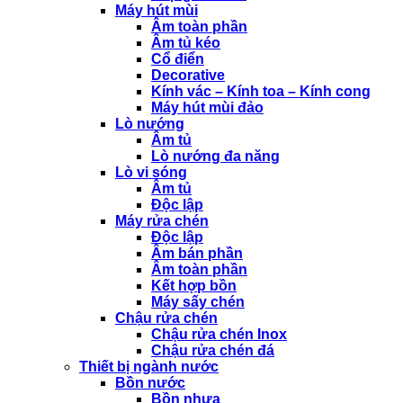
Máy hút mùi
Âm toàn phần
Âm tủ kéo
Cổ điển
Decorative
Kính vác – Kính toa – Kính cong
Máy hút mùi đảo
Lò nướng
Âm tủ
Lò nướng đa năng
Lò vi sóng
Âm tủ
Độc lập
Máy rửa chén
Độc lập
Âm bán phần
Âm toàn phần
Kết hợp bồn
Máy sấy chén
Chậu rửa chén
Chậu rửa chén Inox
Chậu rửa chén đá
Thiết bị ngành nước
Bồn nước
Bồn nhựa