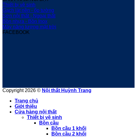
Thiết bị vệ sinh
Gạch lát nền - ốp tường
Sơn nội thất - Ngoại thất
Bồn nhựa - Bồn Inox
Máy năng lượng mặt trời
FACEBOOK
Copyright 2026 ©
Nội thất Huỳnh Trang
Trang chủ
Giới thiệu
Cửa hàng nội thất
Thiết bị vệ sinh
Bồn cầu
Bồn cầu 1 khối
Bồn cầu 2 khối