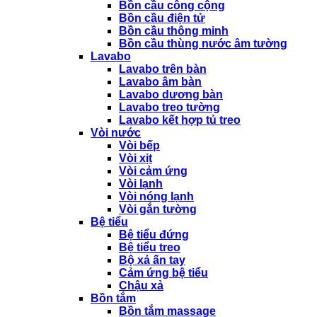
Bồn cầu công cộng
Bồn cầu điện tử
Bồn cầu thông minh
Bồn cầu thùng nước âm tường
Lavabo
Lavabo trên bàn
Lavabo âm bàn
Lavabo dương bàn
Lavabo treo tường
Lavabo kết hợp tủ treo
Vòi nước
Vòi bếp
Vòi xịt
Vòi cảm ứng
Vòi lạnh
Vòi nóng lạnh
Vòi gắn tường
Bệ tiểu
Bệ tiểu đứng
Bệ tiểu treo
Bộ xả ấn tay
Cảm ứng bệ tiểu
Chậu xả
Bồn tắm
Bồn tắm massage