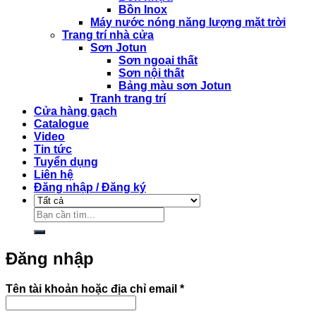
Bồn Inox
Máy nước nóng năng lượng mặt trời
Trang trí nhà cửa
Sơn Jotun
Sơn ngoại thất
Sơn nội thất
Bảng màu sơn Jotun
Tranh trang trí
Cửa hàng gạch
Catalogue
Video
Tin tức
Tuyển dụng
Liên hệ
Đăng nhập / Đăng ký
Tìm
kiếm:
Đăng nhập
Bắt
Tên tài khoản hoặc địa chỉ email
*
buộc