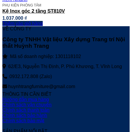
PHỤ KIỆN PHÒNG TẮM
Kệ Inox góc 2 tầng ST810V
1.037.000
₫
Thêm vào giỏ hàng
VỀ CÔNG TY
Công ty TNHH Vật liệu Xây dựng Trang trí Nội
thất Huỳnh Trang
Mã số doanh nghiệp: 1301118102
62/E3, Nguyễn Thị Định, P. Phú Khương, T. Vĩnh Long
0932.172.808 (Zalo)
huynhtrangfurniture@gmail.com
THÔNG TIN CẦN BIẾT
Hướng dẫn mua hàng
Chính sách vận chuyển
Chính sách thanh toán
Chính sách bảo hành
Chính sách bảo mật
SẢN PHẨM NỔI BẬT