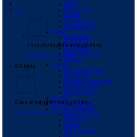
Vòi xịt
0
₫
Vòi cảm ứng
Vòi lạnh
Vòi nóng lạnh
Vòi gắn tường
Bệ tiểu
Bệ tiểu đứng
Bệ tiểu treo
Chưa có sản phẩm trong giỏ hàng.
Bộ xả ấn tay
Cảm ứng bệ tiểu
Quay trở lại cửa hàng
Chậu xả
Bồn tắm
Giỏ hàng
Bồn tắm massage
Bồn tắm góc
Bồn tắm góc massage
Bồn tắm đặc biệt
Cửa tắm đứng
Sen tắm
Chưa có sản phẩm trong giỏ hàng.
Gương - Tủ gương
Phụ kiện phòng tắm
Quay trở lại cửa hàng
Hộp giấy vệ sinh
Kệ gương
Kệ Inox
Phễu thoát sàn
Móc áo