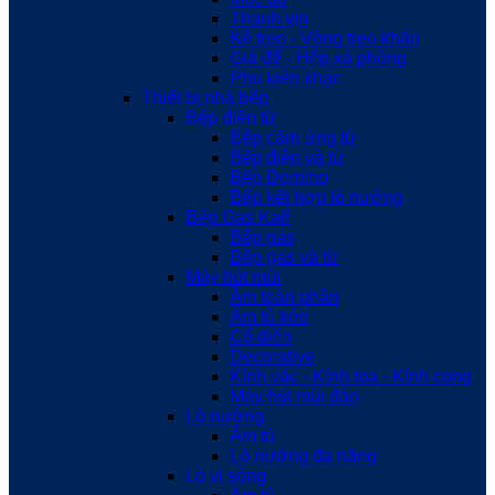
Thanh vịn
Kệ treo - Vòng treo khăn
Giá để - Hộp xà phòng
Phụ kiện khác
Thiết bị nhà bếp
Bếp điện từ
Bếp cảm ứng từ
Bếp điện và từ
Bếp Domino
Bếp kết hợp lò nướng
Bếp Gas Kaff
Bếp gas
Bếp gas và từ
Máy hút mùi
Âm toàn phần
Âm tủ kéo
Cổ điển
Decorative
Kính vác - Kính toa - Kính cong
Máy hút mùi đảo
Lò nướng
Âm tủ
Lò nướng đa năng
Lò vi sóng