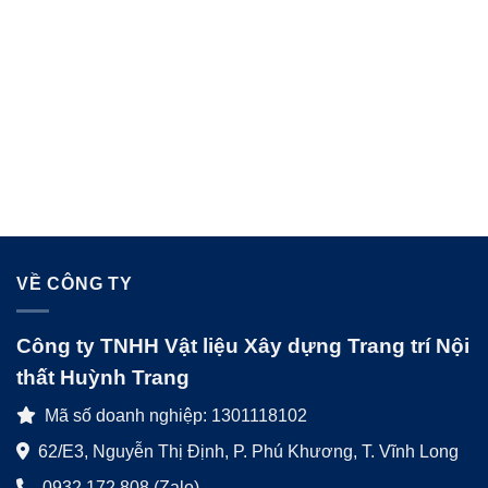
VỀ CÔNG TY
Công ty TNHH Vật liệu Xây dựng Trang trí Nội
thất Huỳnh Trang
Mã số doanh nghiệp: 1301118102
62/E3, Nguyễn Thị Định, P. Phú Khương, T. Vĩnh Long
0932.172.808 (Zalo)