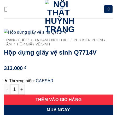
Chuyển
đến
nội
dung
TRANG CHỦ
/
CỬA HÀNG NỘI THẤT
/
PHỤ KIỆN PHÒNG
TẮM
/
HỘP GIẤY VỆ SINH
Hộp đựng giấy vệ sinh Q7714V
313.000
₫
🌟 Thương hiệu:
CAESAR
Hộp đựng giấy vệ sinh Q7714V số lượng
THÊM VÀO GIỎ HÀNG
MUA NGAY