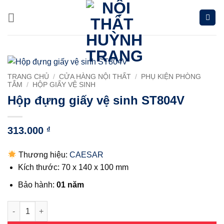
Chuyển
đến
nội
dung
TRANG CHỦ
/
CỬA HÀNG NỘI THẤT
/
PHỤ KIỆN PHÒNG
TẮM
/
HỘP GIẤY VỆ SINH
Hộp đựng giấy vệ sinh ST804V
313.000
₫
Thương hiệu:
CAESAR
Kích thước: 70 x 140 x 100 mm
Bảo hành:
01 năm
Hộp đựng giấy vệ sinh ST804V số lượng