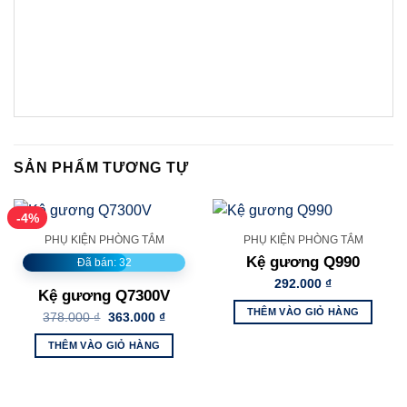
SẢN PHẨM TƯƠNG TỰ
-4%
PHỤ KIỆN PHÒNG TẮM
PHỤ KIỆN PHÒNG TẮM
Kệ gương Q990
Đã bán: 32
292.000
₫
Kệ gương Q7300V
THÊM VÀO GIỎ HÀNG
Giá
Giá
378.000
₫
363.000
₫
gốc
hiện
là:
tại
THÊM VÀO GIỎ HÀNG
378.000 ₫.
là:
363.000 ₫.