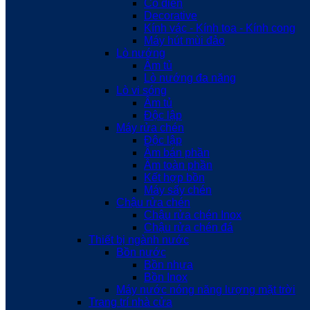
Cổ điển
Decorative
Kính vác - Kính toa - Kính cong
Máy hút mùi đảo
Lò nướng
Âm tủ
Lò nướng đa năng
Lò vi sóng
Âm tủ
Độc lập
Máy rửa chén
Độc lập
Âm bán phần
Âm toàn phần
Kết hợp bồn
Máy sấy chén
Chậu rửa chén
Chậu rửa chén Inox
Chậu rửa chén đá
Thiết bị ngành nước
Bồn nước
Bồn nhựa
Bồn Inox
Máy nước nóng năng lượng mặt trời
Trang trí nhà cửa