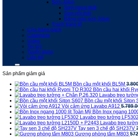
Sơn Jotun
Sơn ngoại thất
Sơn nội thất
Bảng màu sơn Jotun
Tranh trang trí
Cửa hàng gạch
Catalogue
Video
Tin tức
Tuyển dụng
Liên hệ
Sản phẩm giảm giá
Bồn cầu một khối BL5M
3.80
Bồn cầu hai khối R
Lavabo treo tườn
Bồn cầu một khối Siton
Vòi cảm ứng Lavabo A912
5.789.
Bồn Inox ngang 1000
Lavabo treo tường LF530
Lavabo treo tườ
Tay sen 3 chế độ SH237V
Gương phòng tắm M803
57