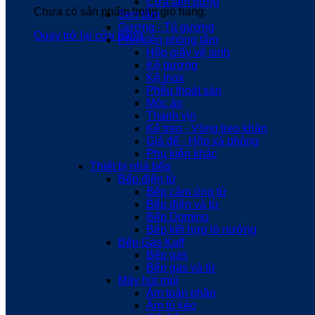
Cửa tắm đứng
Chưa có sản phẩm trong giỏ hàng.
Sen tắm
Gương - Tủ gương
Quay trở lại cửa hàng
Phụ kiện phòng tắm
Hộp giấy vệ sinh
Kệ gương
Kệ Inox
Phễu thoát sàn
Móc áo
Thanh vịn
Kệ treo - Vòng treo khăn
Giá để - Hộp xà phòng
Phụ kiện khác
Thiết bị nhà bếp
Bếp điện từ
Bếp cảm ứng từ
Bếp điện và từ
Bếp Domino
Bếp kết hợp lò nướng
Bếp Gas Kaff
Bếp gas
Bếp gas và từ
Máy hút mùi
Âm toàn phần
Âm tủ kéo