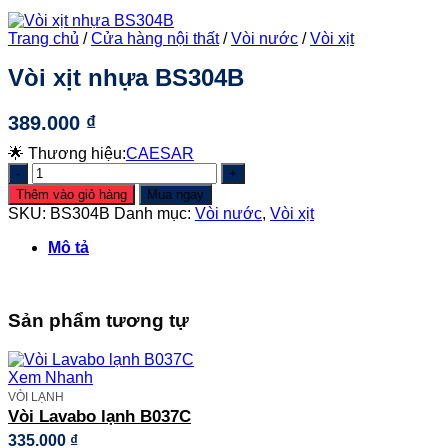
Trang chủ
/
Cửa hàng nội thất
/
Vòi nước
/
Vòi xịt
Vòi xịt nhựa BS304B
389.000
₫
🌟 Thương hiệu:
CAESAR
Vòi
xịt
Thêm vào giỏ hàng
Mua ngay
nhựa
SKU:
BS304B
Danh mục:
Vòi nước
,
Vòi xịt
BS304B
số
Mô tả
lượng
Sản phẩm tương tự
Xem Nhanh
VÒI LẠNH
Vòi Lavabo lạnh B037C
335.000
₫