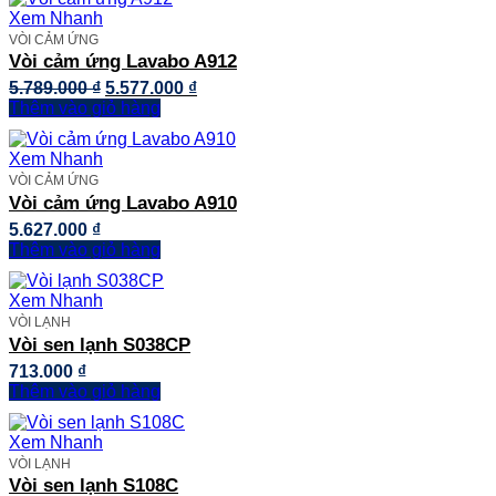
Xem Nhanh
VÒI CẢM ỨNG
Vòi cảm ứng Lavabo A912
Giá
Giá
5.789.000
₫
5.577.000
₫
gốc
hiện
Thêm vào giỏ hàng
là:
tại
5.789.000 ₫.
là:
Xem Nhanh
5.577.000 ₫.
VÒI CẢM ỨNG
Vòi cảm ứng Lavabo A910
5.627.000
₫
Thêm vào giỏ hàng
Xem Nhanh
VÒI LẠNH
Vòi sen lạnh S038CP
713.000
₫
Thêm vào giỏ hàng
Xem Nhanh
VÒI LẠNH
Vòi sen lạnh S108C