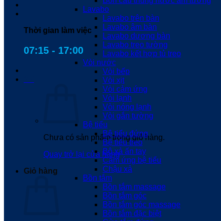
Bồn cầu thùng nước âm tường
Lavabo
Lavabo trên bàn
Lavabo âm bàn
Thời gian làm việc
Lavabo dương bàn
Lavabo treo tường
07:15 - 17:00
Lavabo kết hợp tủ treo
Vòi nước
Vòi bếp
0
₫
Vòi xịt
Vòi cảm ứng
Vòi lạnh
Vòi nóng lạnh
Vòi gắn tường
Bệ tiểu
Bệ tiểu đứng
Chưa có sản phẩm trong giỏ hàng.
Bệ tiểu treo
Bộ xả ấn tay
Quay trở lại cửa hàng
Cảm ứng bệ tiểu
Chậu xả
Giỏ hàng
Bồn tắm
Bồn tắm massage
Bồn tắm góc
Bồn tắm góc massage
Bồn tắm đặc biệt