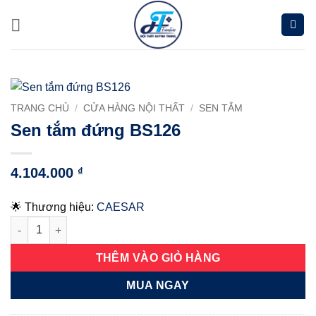
Chuyển
đến
nội
dung
TRANG CHỦ
/
CỬA HÀNG NỘI THẤT
/
SEN TẮM
Sen tắm đứng BS126
4.104.000
₫
🌟 Thương hiệu:
CAESAR
Sen tắm đứng BS126 số lượng
THÊM VÀO GIỎ HÀNG
MUA NGAY