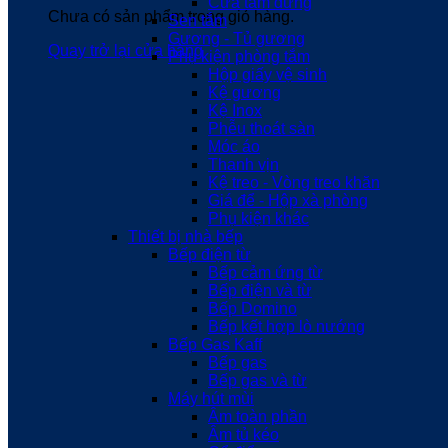
Cửa tắm đứng
Chưa có sản phẩm trong giỏ hàng.
Sen tắm
Gương - Tủ gương
Quay trở lại cửa hàng
Phụ kiện phòng tắm
Hộp giấy vệ sinh
Kệ gương
Kệ Inox
Phễu thoát sàn
Móc áo
Thanh vịn
Kệ treo - Vòng treo khăn
Giá để - Hộp xà phòng
Phụ kiện khác
Thiết bị nhà bếp
Bếp điện từ
Bếp cảm ứng từ
Bếp điện và từ
Bếp Domino
Bếp kết hợp lò nướng
Bếp Gas Kaff
Bếp gas
Bếp gas và từ
Máy hút mùi
Âm toàn phần
Âm tủ kéo