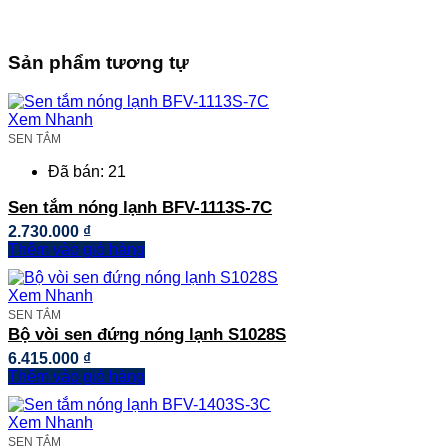
Sản phẩm tương tự
Xem Nhanh
SEN TẮM
Đã bán: 21
Sen tắm nóng lạnh BFV-1113S-7C
2.730.000
₫
Thêm vào giỏ hàng
Xem Nhanh
SEN TẮM
Bộ vòi sen đứng nóng lạnh S1028S
6.415.000
₫
Thêm vào giỏ hàng
Xem Nhanh
SEN TẮM