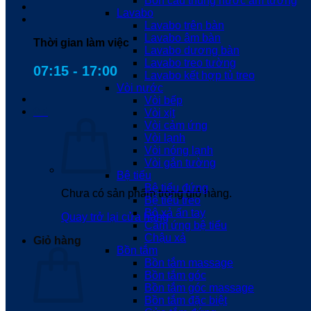
Bồn cầu thùng nước âm tường
Lavabo
Lavabo trên bàn
Lavabo âm bàn
Thời gian làm việc
Lavabo dương bàn
Lavabo treo tường
07:15 - 17:00
Lavabo kết hợp tủ treo
Vòi nước
Vòi bếp
0
₫
Vòi xịt
Vòi cảm ứng
Vòi lạnh
Vòi nóng lạnh
Vòi gắn tường
Bệ tiểu
Bệ tiểu đứng
Chưa có sản phẩm trong giỏ hàng.
Bệ tiểu treo
Bộ xả ấn tay
Quay trở lại cửa hàng
Cảm ứng bệ tiểu
Chậu xả
Giỏ hàng
Bồn tắm
Bồn tắm massage
Bồn tắm góc
Bồn tắm góc massage
Bồn tắm đặc biệt