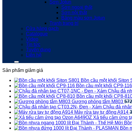
Sơn Jotun
Sơn ngoại thất
Sơn nội thất
Bảng màu sơn Jotun
Tranh trang trí
Cửa hàng gạch
Catalogue
Video
Tin tức
Tuyển dụng
Liên hệ
Sản phẩm giảm giá
Bồn cầu một khối Siton
Bồn cầu một khối CP9-116
Chậu đá nh
Bồn cầu một khối CP8-81
Gương phòng tắm M803
57
Chậu đá nhân
Máy rửa tay tự động A914
Xả tiểu cảm ứng 
Bồn
Bồn n