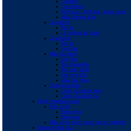
Cổ điển
Decorative
Kính vác - Kính toa - Kính cong
Máy hút mùi đảo
Lò nướng
Âm tủ
Lò nướng đa năng
Lò vi sóng
Âm tủ
Độc lập
Máy rửa chén
Độc lập
Âm bán phần
Âm toàn phần
Kết hợp bồn
Máy sấy chén
Chậu rửa chén
Chậu rửa chén Inox
Chậu rửa chén đá
Thiết bị ngành nước
Bồn nước
Bồn nhựa
Bồn Inox
Máy nước nóng năng lượng mặt trời
Trang trí nhà cửa