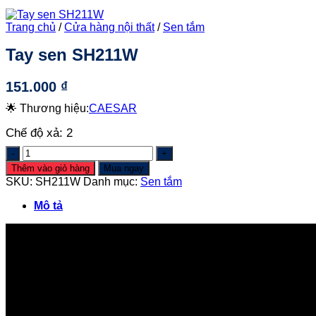
Trang chủ
/
Cửa hàng nội thất
/
Sen tắm
Tay sen SH211W
151.000
₫
🌟 Thương hiệu:
CAESAR
Chế độ xả: 2
Tay
sen
Thêm vào giỏ hàng
Mua ngay
SH211W
SKU:
SH211W
Danh mục:
Sen tắm
số
lượng
Mô tả