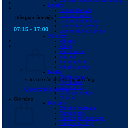
Bồn cầu thùng nước âm tường
Lavabo
Lavabo trên bàn
Lavabo âm bàn
Thời gian làm việc
Lavabo dương bàn
Lavabo treo tường
07:15 - 17:00
Lavabo kết hợp tủ treo
Vòi nước
Vòi bếp
0
₫
Vòi xịt
Vòi cảm ứng
Vòi lạnh
Vòi nóng lạnh
Vòi gắn tường
Bệ tiểu
Bệ tiểu đứng
Chưa có sản phẩm trong giỏ hàng.
Bệ tiểu treo
Bộ xả ấn tay
Quay trở lại cửa hàng
Cảm ứng bệ tiểu
Chậu xả
Giỏ hàng
Bồn tắm
Bồn tắm massage
Bồn tắm góc
Bồn tắm góc massage
Bồn tắm đặc biệt