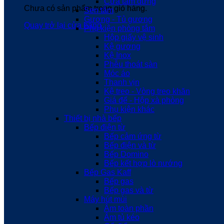
Cửa tắm đứng
Chưa có sản phẩm trong giỏ hàng.
Sen tắm
Gương - Tủ gương
Quay trở lại cửa hàng
Phụ kiện phòng tắm
Hộp giấy vệ sinh
Kệ gương
Kệ Inox
Phễu thoát sàn
Móc áo
Thanh vịn
Kệ treo - Vòng treo khăn
Giá để - Hộp xà phòng
Phụ kiện khác
Thiết bị nhà bếp
Bếp điện từ
Bếp cảm ứng từ
Bếp điện và từ
Bếp Domino
Bếp kết hợp lò nướng
Bếp Gas Kaff
Bếp gas
Bếp gas và từ
Máy hút mùi
Âm toàn phần
Âm tủ kéo