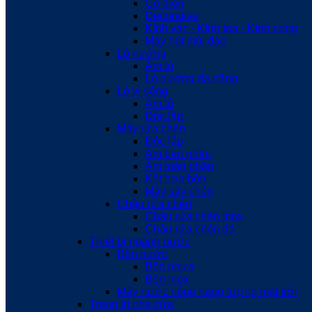
Cổ điển
Decorative
Kính vác - Kính toa - Kính cong
Máy hút mùi đảo
Lò nướng
Âm tủ
Lò nướng đa năng
Lò vi sóng
Âm tủ
Độc lập
Máy rửa chén
Độc lập
Âm bán phần
Âm toàn phần
Kết hợp bồn
Máy sấy chén
Chậu rửa chén
Chậu rửa chén Inox
Chậu rửa chén đá
Thiết bị ngành nước
Bồn nước
Bồn nhựa
Bồn Inox
Máy nước nóng năng lượng mặt trời
Trang trí nhà cửa