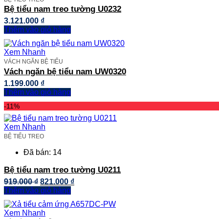
Bệ tiểu nam treo tường U0232
3.121.000
₫
Thêm vào giỏ hàng
Xem Nhanh
VÁCH NGĂN BỆ TIỂU
Vách ngăn bệ tiểu nam UW0320
1.199.000
₫
Thêm vào giỏ hàng
-11%
Xem Nhanh
BỆ TIỂU TREO
Đã bán: 14
Bệ tiểu nam treo tường U0211
Giá
Giá
919.000
₫
821.000
₫
gốc
hiện
Thêm vào giỏ hàng
là:
tại
919.000 ₫.
là:
Xem Nhanh
821.000 ₫.