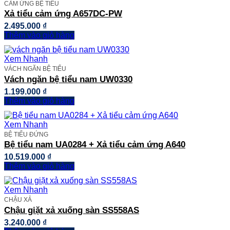
CẢM ỨNG BỆ TIỂU
Xả tiểu cảm ứng A657DC-PW
2.495.000
₫
Thêm vào giỏ hàng
Xem Nhanh
VÁCH NGĂN BỆ TIỂU
Vách ngăn bệ tiểu nam UW0330
1.199.000
₫
Thêm vào giỏ hàng
Xem Nhanh
BỆ TIỂU ĐỨNG
Bệ tiểu nam UA0284 + Xả tiểu cảm ứng A640
10.519.000
₫
Thêm vào giỏ hàng
Xem Nhanh
CHẬU XẢ
Chậu giặt xả xuống sàn SS558AS
3.240.000
₫