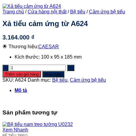
Trang chủ
/
Cửa hàng nội thất
/
Bệ tiểu
/
Cảm ứng bệ tiểu
Xả tiểu cảm ứng từ A624
3.164.000
₫
🌟 Thương hiệu:
CAESAR
Kích thước: 100 x 95 x 185 mm
Xả
tiểu
Thêm vào giỏ hàng
Mua ngay
cảm
SKU:
A624
Danh mục:
Bệ tiểu
,
Cảm ứng bệ tiểu
ứng
từ
Mô tả
A624
số
lượng
Sản phẩm tương tự
Xem Nhanh
BỆ TIỂU TREO