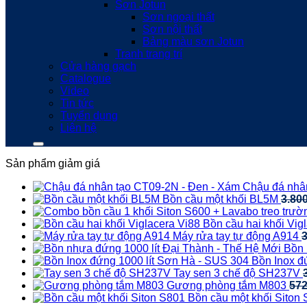
Sơn Jotun
Sơn ngoại thất
Sơn nội thất
Bảng màu sơn Jotun
Tranh trang trí
Cửa hàng gạch
Catalogue
Video
Tin tức
Tuyển dụng
Liên hệ
Sản phẩm giảm giá
Chậu đá nhâ
Bồn cầu một khối BL5M
3.80
Bồn cầu hai khối Vig
Máy rửa tay tự động A914
Bồn 
Bồn Inox đ
Tay sen 3 chế độ SH237V
Gương phòng tắm M803
57
Bồn cầu một khối Siton