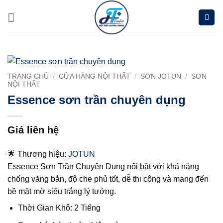
Chuyển
đến
nội
dung
TRANG CHỦ
/
CỬA HÀNG NỘI THẤT
/
SƠN JOTUN
/
SƠN
NỘI THẤT
Essence sơn trần chuyên dụng
Giá liên hệ
🌟 Thương hiệu:
JOTUN
Essence Sơn Trần Chuyên Dụng nổi bật với khả năng
chống văng bắn, độ che phủ tốt, dễ thi công và mang đến
bề mặt mờ siêu trắng lý tưởng.
Thời Gian Khô: 2 Tiếng