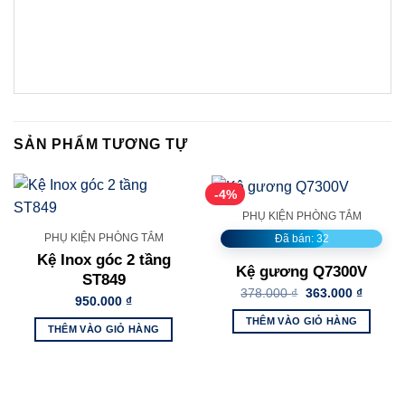
SẢN PHẨM TƯƠNG TỰ
-4%
PHỤ KIỆN PHÒNG TẮM
PHỤ KIỆN PHÒNG TẮM
Đã bán: 32
Kệ Inox góc 2 tầng
Kệ gương Q7300V
ST849
Giá
Giá
378.000
₫
363.000
₫
950.000
₫
gốc
hiện
là:
tại
THÊM VÀO GIỎ HÀNG
378.000 ₫.
là:
THÊM VÀO GIỎ HÀNG
363.000