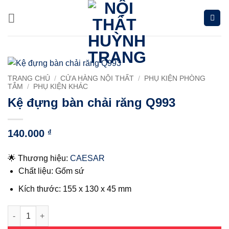
Chuyển
đến
nội
dung
TRANG CHỦ
/
CỬA HÀNG NỘI THẤT
/
PHỤ KIỆN PHÒNG
TẮM
/
PHỤ KIỆN KHÁC
Kệ đựng bàn chải răng Q993
140.000
₫
🌟 Thương hiệu:
CAESAR
Chất liệu: Gốm sứ
Kích thước:
155 x 130 x 45 mm
Kệ đựng bàn chải răng Q993 số lượng