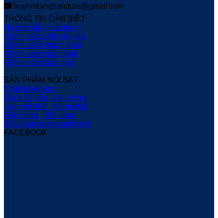
huynhtrangfurniture@gmail.com
THÔNG TIN CẦN BIẾT
Hướng dẫn mua hàng
Chính sách vận chuyển
Chính sách thanh toán
Chính sách bảo hành
Chính sách bảo mật
SẢN PHẨM NỔI BẬT
Thiết bị vệ sinh
Gạch lát nền - ốp tường
Sơn nội thất - Ngoại thất
Bồn nhựa - Bồn Inox
Máy năng lượng mặt trời
FACEBOOK