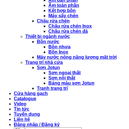
Âm bán phần
Âm toàn phần
Kết hợp bồn
Máy sấy chén
Chậu rửa chén
Chậu rửa chén Inox
Chậu rửa chén đá
Thiết bị ngành nước
Bồn nước
Bồn nhựa
Bồn Inox
Máy nước nóng năng lượng mặt trời
Trang trí nhà cửa
Sơn Jotun
Sơn ngoại thất
Sơn nội thất
Bảng màu sơn Jotun
Tranh trang trí
Cửa hàng gạch
Catalogue
Video
Tin tức
Tuyển dụng
Liên hệ
Đăng nhập / Đăng ký