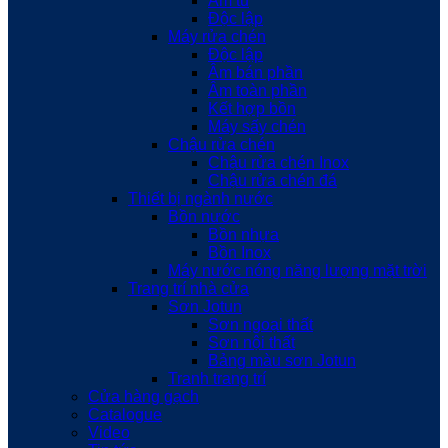
Âm tủ
Độc lập
Máy rửa chén
Độc lập
Âm bán phần
Âm toàn phần
Kết hợp bồn
Máy sấy chén
Chậu rửa chén
Chậu rửa chén Inox
Chậu rửa chén đá
Thiết bị ngành nước
Bồn nước
Bồn nhựa
Bồn Inox
Máy nước nóng năng lượng mặt trời
Trang trí nhà cửa
Sơn Jotun
Sơn ngoại thất
Sơn nội thất
Bảng màu sơn Jotun
Tranh trang trí
Cửa hàng gạch
Catalogue
Video