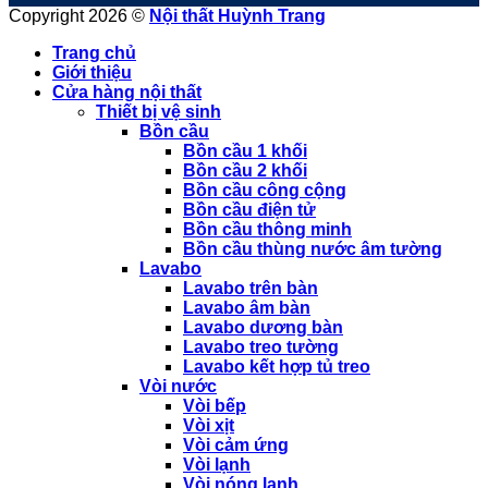
Copyright 2026 ©
Nội thất Huỳnh Trang
Trang chủ
Giới thiệu
Cửa hàng nội thất
Thiết bị vệ sinh
Bồn cầu
Bồn cầu 1 khối
Bồn cầu 2 khối
Bồn cầu công cộng
Bồn cầu điện tử
Bồn cầu thông minh
Bồn cầu thùng nước âm tường
Lavabo
Lavabo trên bàn
Lavabo âm bàn
Lavabo dương bàn
Lavabo treo tường
Lavabo kết hợp tủ treo
Vòi nước
Vòi bếp
Vòi xịt
Vòi cảm ứng
Vòi lạnh
Vòi nóng lạnh