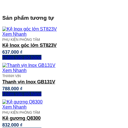
lượng
Sản phẩm tương tự
Xem Nhanh
PHỤ KIỆN PHÒNG TẮM
Kệ Inox góc lớn ST823V
637.000
₫
Thêm vào giỏ hàng
Xem Nhanh
THANH VỊN
Thanh vịn Inox GB131V
788.000
₫
Thêm vào giỏ hàng
Xem Nhanh
PHỤ KIỆN PHÒNG TẮM
Kệ gương Q8300
832.000
₫