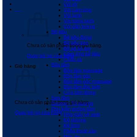
Vòi xịt
0
₫
Vòi cảm ứng
Vòi lạnh
Vòi nóng lạnh
Vòi gắn tường
Bệ tiểu
Bệ tiểu đứng
Bệ tiểu treo
Chưa có sản phẩm trong giỏ hàng.
Bộ xả ấn tay
Cảm ứng bệ tiểu
Quay trở lại cửa hàng
Chậu xả
Bồn tắm
Giỏ hàng
Bồn tắm massage
Bồn tắm góc
Bồn tắm góc massage
Bồn tắm đặc biệt
Cửa tắm đứng
Sen tắm
Chưa có sản phẩm trong giỏ hàng.
Gương - Tủ gương
Phụ kiện phòng tắm
Quay trở lại cửa hàng
Hộp giấy vệ sinh
Kệ gương
Kệ Inox
Phễu thoát sàn
Móc áo