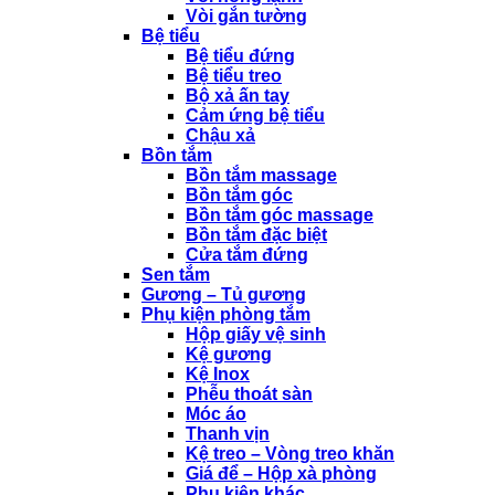
Vòi gắn tường
Bệ tiểu
Bệ tiểu đứng
Bệ tiểu treo
Bộ xả ấn tay
Cảm ứng bệ tiểu
Chậu xả
Bồn tắm
Bồn tắm massage
Bồn tắm góc
Bồn tắm góc massage
Bồn tắm đặc biệt
Cửa tắm đứng
Sen tắm
Gương – Tủ gương
Phụ kiện phòng tắm
Hộp giấy vệ sinh
Kệ gương
Kệ Inox
Phễu thoát sàn
Móc áo
Thanh vịn
Kệ treo – Vòng treo khăn
Giá để – Hộp xà phòng
Phụ kiện khác