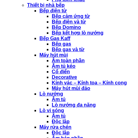
Thiết bị nhà bếp
Bếp điện từ
Bếp cảm ứng từ
Bếp điện và từ
Bếp Domino
Bếp kết hợp lò nướng
Bếp Gas Kaff
Bếp gas
Bếp gas và từ
Máy hút mùi
Âm toàn phần
Âm tủ kéo
Cổ điển
Decorative
Kính vác – Kính toa – Kính cong
Máy hút mùi đảo
Lò nướng
Âm tủ
Lò nướng đa năng
Lò vi sóng
Âm tủ
Độc lập
Máy rửa chén
Độc lập