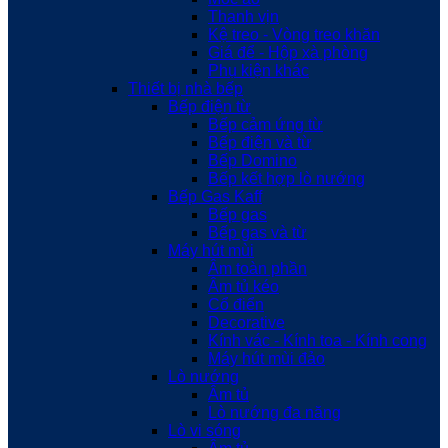
Thanh vịn
Kệ treo - Vòng treo khăn
Giá để - Hộp xà phòng
Phụ kiện khác
Thiết bị nhà bếp
Bếp điện từ
Bếp cảm ứng từ
Bếp điện và từ
Bếp Domino
Bếp kết hợp lò nướng
Bếp Gas Kaff
Bếp gas
Bếp gas và từ
Máy hút mùi
Âm toàn phần
Âm tủ kéo
Cổ điển
Decorative
Kính vác - Kính toa - Kính cong
Máy hút mùi đảo
Lò nướng
Âm tủ
Lò nướng đa năng
Lò vi sóng