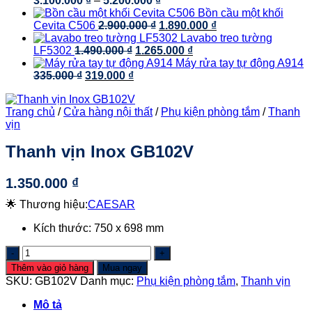
3.100.000
₫
–
5.200.000
₫
giá:
Bồn cầu một khối
Giá
từ
Giá
Cevita C506
2.900.000
₫
1.890.000
₫
gốc
3.100.000 ₫
hiện
Lavabo treo tường
Giá
là:
đến
Giá
tại
LF5302
1.490.000
₫
1.265.000
₫
gốc
2.900.000 ₫.
5.200.000 ₫
hiện
là:
Máy rửa tay tự động A914
Giá
Giá
là:
tại
1.890.000 ₫.
335.000
₫
319.000
₫
gốc
hiện
1.490.000 ₫.
là:
là:
tại
1.265.000 ₫.
Trang chủ
/
Cửa hàng nội thất
/
Phụ kiện phòng tắm
/
Thanh
335.000 ₫.
là:
vịn
319.000 ₫.
Thanh vịn Inox GB102V
1.350.000
₫
🌟 Thương hiệu:
CAESAR
Kích thước: 750 x 698 mm
Thanh
vịn
Thêm vào giỏ hàng
Mua ngay
Inox
SKU:
GB102V
Danh mục:
Phụ kiện phòng tắm
,
Thanh vịn
GB102V
số
Mô tả