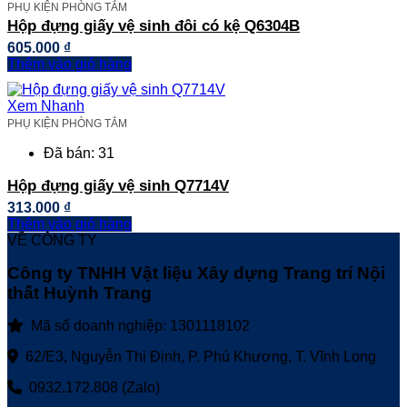
PHỤ KIỆN PHÒNG TẮM
Hộp đựng giấy vệ sinh đôi có kệ Q6304B
605.000
₫
Thêm vào giỏ hàng
Xem Nhanh
PHỤ KIỆN PHÒNG TẮM
Đã bán: 31
Hộp đựng giấy vệ sinh Q7714V
313.000
₫
Thêm vào giỏ hàng
VỀ CÔNG TY
Công ty TNHH Vật liệu Xây dựng Trang trí Nội
thất Huỳnh Trang
Mã số doanh nghiệp: 1301118102
62/E3, Nguyễn Thị Định, P. Phú Khương, T. Vĩnh Long
0932.172.808 (Zalo)