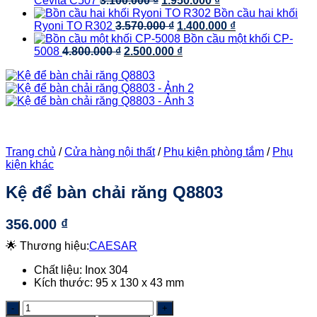
Cevita C507
3.100.000
₫
1.950.000
₫
3.580.000 ₫.
là:
gốc
hiện
Bồn cầu hai khối
2.506.000 ₫.
là:
Giá
tại
Giá
Ryoni TO R302
3.570.000
₫
1.400.000
₫
3.100.000 ₫.
gốc
là:
hiện
Bồn cầu một khối CP-
Giá
là:
Giá
1.950.000 ₫.
tại
5008
4.800.000
₫
2.500.000
₫
gốc
3.570.000 ₫.
hiện
là:
là:
tại
1.400.000 ₫.
4.800.000 ₫.
là:
2.500.000 ₫.
Trang chủ
/
Cửa hàng nội thất
/
Phụ kiện phòng tắm
/
Phụ
kiện khác
Kệ để bàn chải răng Q8803
356.000
₫
🌟 Thương hiệu:
CAESAR
Chất liệu: Inox 304
Kích thước:
95 x 130 x 43 mm
Kệ