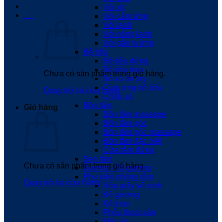
Vòi xịt
0
₫
Vòi cảm ứng
Vòi lạnh
Vòi nóng lạnh
Vòi gắn tường
Bệ tiểu
Bệ tiểu đứng
Bệ tiểu treo
Chưa có sản phẩm trong giỏ hàng.
Bộ xả ấn tay
Cảm ứng bệ tiểu
Quay trở lại cửa hàng
Chậu xả
Bồn tắm
Giỏ hàng
Bồn tắm massage
Bồn tắm góc
Bồn tắm góc massage
Bồn tắm đặc biệt
Cửa tắm đứng
Sen tắm
Chưa có sản phẩm trong giỏ hàng.
Gương - Tủ gương
Phụ kiện phòng tắm
Quay trở lại cửa hàng
Hộp giấy vệ sinh
Kệ gương
Kệ Inox
Phễu thoát sàn
Móc áo