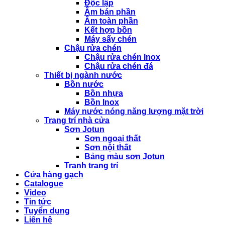
Độc lập
Âm bán phần
Âm toàn phần
Kết hợp bồn
Máy sấy chén
Chậu rửa chén
Chậu rửa chén Inox
Chậu rửa chén đá
Thiết bị ngành nước
Bồn nước
Bồn nhựa
Bồn Inox
Máy nước nóng năng lượng mặt trời
Trang trí nhà cửa
Sơn Jotun
Sơn ngoại thất
Sơn nội thất
Bảng màu sơn Jotun
Tranh trang trí
Cửa hàng gạch
Catalogue
Video
Tin tức
Tuyển dụng
Liên hệ