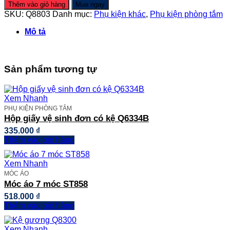
để
Thêm vào giỏ hàng
Mua ngay
bàn
SKU:
Q8803
Danh mục:
Phụ kiện khác
,
Phụ kiện phòng tắm
chải
răng
Mô tả
Q8803
số
lượng
Sản phẩm tương tự
Xem Nhanh
PHỤ KIỆN PHÒNG TẮM
Hộp giấy vệ sinh đơn có kệ Q6334B
335.000
₫
Thêm vào giỏ hàng
Xem Nhanh
MÓC ÁO
Móc áo 7 móc ST858
518.000
₫
Thêm vào giỏ hàng
Xem Nhanh