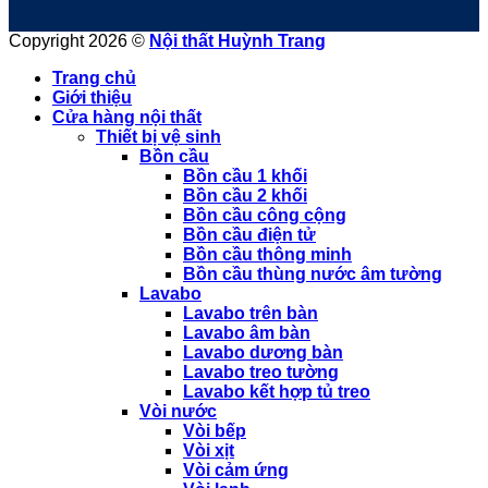
Copyright 2026 ©
Nội thất Huỳnh Trang
Trang chủ
Giới thiệu
Cửa hàng nội thất
Thiết bị vệ sinh
Bồn cầu
Bồn cầu 1 khối
Bồn cầu 2 khối
Bồn cầu công cộng
Bồn cầu điện tử
Bồn cầu thông minh
Bồn cầu thùng nước âm tường
Lavabo
Lavabo trên bàn
Lavabo âm bàn
Lavabo dương bàn
Lavabo treo tường
Lavabo kết hợp tủ treo
Vòi nước
Vòi bếp
Vòi xịt
Vòi cảm ứng