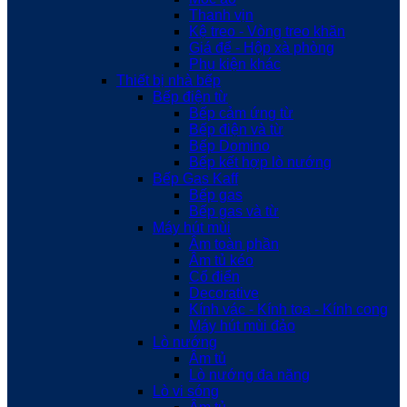
Thanh vịn
Kệ treo - Vòng treo khăn
Giá để - Hộp xà phòng
Phụ kiện khác
Thiết bị nhà bếp
Bếp điện từ
Bếp cảm ứng từ
Bếp điện và từ
Bếp Domino
Bếp kết hợp lò nướng
Bếp Gas Kaff
Bếp gas
Bếp gas và từ
Máy hút mùi
Âm toàn phần
Âm tủ kéo
Cổ điển
Decorative
Kính vác - Kính toa - Kính cong
Máy hút mùi đảo
Lò nướng
Âm tủ
Lò nướng đa năng
Lò vi sóng