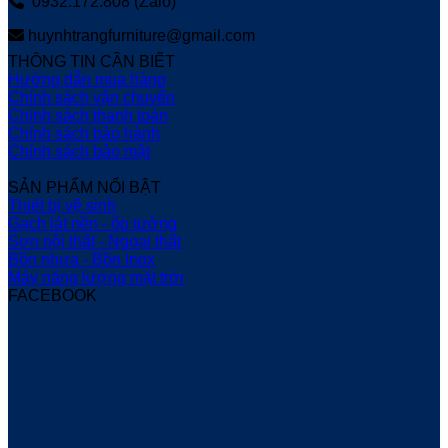
0932.172.808 (Zalo)
huynhtrangfurniture@gmail.com
THÔNG TIN CẦN BIẾT
Hướng dẫn mua hàng
Chính sách vận chuyển
Chính sách thanh toán
Chính sách bảo hành
Chính sách bảo mật
SẢN PHẨM NỔI BẬT
Thiết bị vệ sinh
Gạch lát nền - ốp tường
Sơn nội thất - Ngoại thất
Bồn nhựa - Bồn Inox
Máy năng lượng mặt trời
FACEBOOK