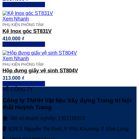
Thêm vào giỏ hàng
Xem Nhanh
PHỤ KIỆN PHÒNG TẮM
Kệ Inox góc ST831V
410.000
₫
Thêm vào giỏ hàng
Xem Nhanh
PHỤ KIỆN PHÒNG TẮM
Hộp đựng giấy vệ sinh ST804V
313.000
₫
Thêm vào giỏ hàng
VỀ CÔNG TY
Công ty TNHH Vật liệu Xây dựng Trang trí Nội
thất Huỳnh Trang
Mã số doanh nghiệp: 1301118102
62/E3, Nguyễn Thị Định, P. Phú Khương, T. Vĩnh Long