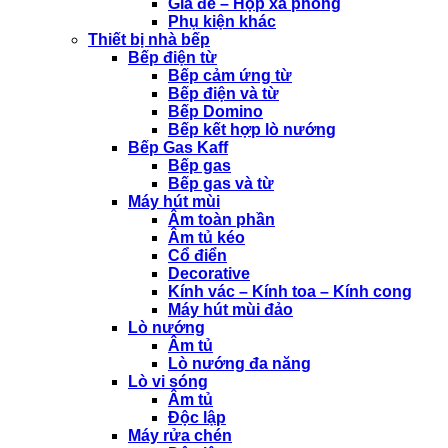
Giá để – Hộp xà phòng
Phụ kiện khác
Thiết bị nhà bếp
Bếp điện từ
Bếp cảm ứng từ
Bếp điện và từ
Bếp Domino
Bếp kết hợp lò nướng
Bếp Gas Kaff
Bếp gas
Bếp gas và từ
Máy hút mùi
Âm toàn phần
Âm tủ kéo
Cổ điển
Decorative
Kính vác – Kính toa – Kính cong
Máy hút mùi đảo
Lò nướng
Âm tủ
Lò nướng đa năng
Lò vi sóng
Âm tủ
Độc lập
Máy rửa chén