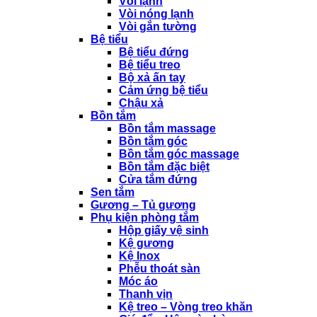
Vòi lạnh
Vòi nóng lạnh
Vòi gắn tường
Bệ tiểu
Bệ tiểu đứng
Bệ tiểu treo
Bộ xả ấn tay
Cảm ứng bệ tiểu
Chậu xả
Bồn tắm
Bồn tắm massage
Bồn tắm góc
Bồn tắm góc massage
Bồn tắm đặc biệt
Cửa tắm đứng
Sen tắm
Gương – Tủ gương
Phụ kiện phòng tắm
Hộp giấy vệ sinh
Kệ gương
Kệ Inox
Phễu thoát sàn
Móc áo
Thanh vịn
Kệ treo – Vòng treo khăn