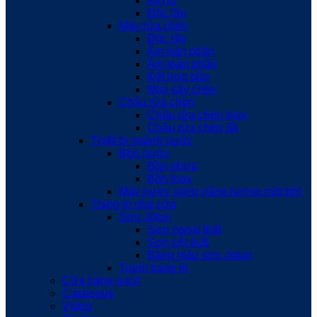
Âm tủ
Độc lập
Máy rửa chén
Độc lập
Âm bán phần
Âm toàn phần
Kết hợp bồn
Máy sấy chén
Chậu rửa chén
Chậu rửa chén Inox
Chậu rửa chén đá
Thiết bị ngành nước
Bồn nước
Bồn nhựa
Bồn Inox
Máy nước nóng năng lượng mặt trời
Trang trí nhà cửa
Sơn Jotun
Sơn ngoại thất
Sơn nội thất
Bảng màu sơn Jotun
Tranh trang trí
Cửa hàng gạch
Catalogue
Video