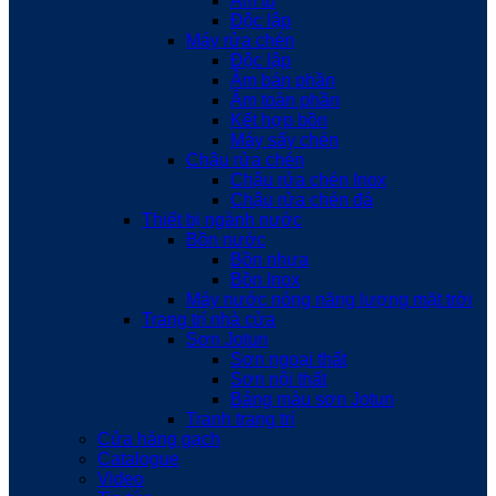
Âm tủ
Độc lập
Máy rửa chén
Độc lập
Âm bán phần
Âm toàn phần
Kết hợp bồn
Máy sấy chén
Chậu rửa chén
Chậu rửa chén Inox
Chậu rửa chén đá
Thiết bị ngành nước
Bồn nước
Bồn nhựa
Bồn Inox
Máy nước nóng năng lượng mặt trời
Trang trí nhà cửa
Sơn Jotun
Sơn ngoại thất
Sơn nội thất
Bảng màu sơn Jotun
Tranh trang trí
Cửa hàng gạch
Catalogue
Video