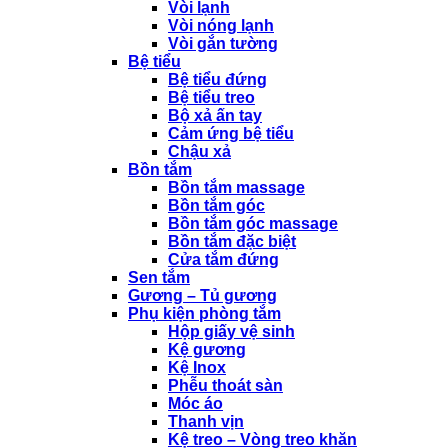
Vòi lạnh
Vòi nóng lạnh
Vòi gắn tường
Bệ tiểu
Bệ tiểu đứng
Bệ tiểu treo
Bộ xả ấn tay
Cảm ứng bệ tiểu
Chậu xả
Bồn tắm
Bồn tắm massage
Bồn tắm góc
Bồn tắm góc massage
Bồn tắm đặc biệt
Cửa tắm đứng
Sen tắm
Gương – Tủ gương
Phụ kiện phòng tắm
Hộp giấy vệ sinh
Kệ gương
Kệ Inox
Phễu thoát sàn
Móc áo
Thanh vịn
Kệ treo – Vòng treo khăn