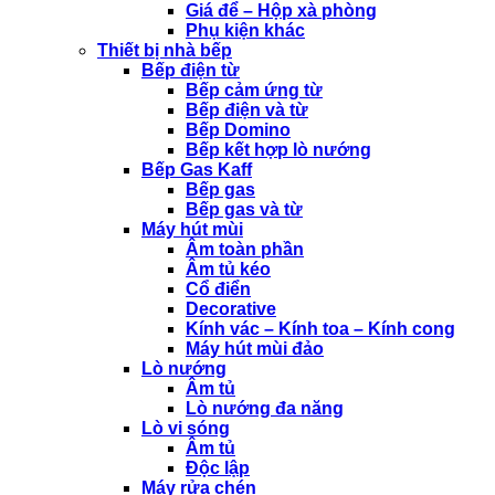
Giá để – Hộp xà phòng
Phụ kiện khác
Thiết bị nhà bếp
Bếp điện từ
Bếp cảm ứng từ
Bếp điện và từ
Bếp Domino
Bếp kết hợp lò nướng
Bếp Gas Kaff
Bếp gas
Bếp gas và từ
Máy hút mùi
Âm toàn phần
Âm tủ kéo
Cổ điển
Decorative
Kính vác – Kính toa – Kính cong
Máy hút mùi đảo
Lò nướng
Âm tủ
Lò nướng đa năng
Lò vi sóng
Âm tủ
Độc lập
Máy rửa chén