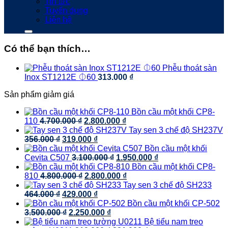
Tin tức
Tuyển dụng
Liên hệ
Có thể bạn thích…
Phễu thoát sàn
Inox ST1212E ⏀60
313.000
₫
Sản phẩm giảm giá
Bồn cầu một khối CP8-
Giá
Giá
110
4.700.000
₫
2.800.000
₫
gốc
hiện
Tay sen 3 chế độ SH237V
Giá
là:
Giá
tại
356.000
₫
319.000
₫
gốc
4.700.000 ₫.
hiện
là:
Bồn cầu một khối
là:
tại
Giá
2.800.000 ₫.
Giá
Cevita C507
3.100.000
₫
1.950.000
₫
356.000 ₫.
là:
gốc
hiện
Bồn cầu một khối CP8-
Giá
319.000 ₫.
là:
Giá
tại
810
4.800.000
₫
2.800.000
₫
gốc
3.100.000 ₫.
hiện
là:
Tay sen 3 chế độ SH233
Giá
là:
Giá
tại
1.950.000 ₫.
464.000
₫
429.000
₫
gốc
4.800.000 ₫.
hiện
là:
Bồn cầu một khối CP-502
là:
Giá
tại
Giá
2.800.000 ₫.
3.500.000
₫
2.250.000
₫
464.000 ₫.
gốc
là:
hiện
Bệ tiểu nam treo