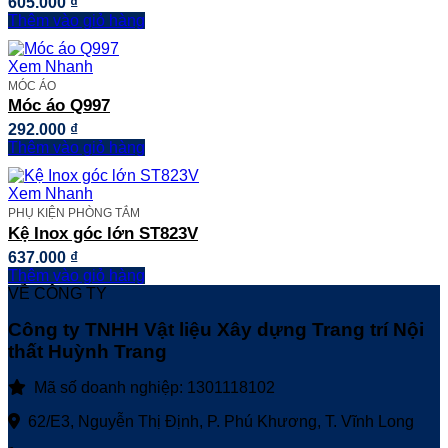
605.000
₫
Thêm vào giỏ hàng
Xem Nhanh
MÓC ÁO
Móc áo Q997
292.000
₫
Thêm vào giỏ hàng
Xem Nhanh
PHỤ KIỆN PHÒNG TẮM
Kệ Inox góc lớn ST823V
637.000
₫
Thêm vào giỏ hàng
VỀ CÔNG TY
Công ty TNHH Vật liệu Xây dựng Trang trí Nội
thất Huỳnh Trang
Mã số doanh nghiệp: 1301118102
62/E3, Nguyễn Thị Định, P. Phú Khương, T. Vĩnh Long