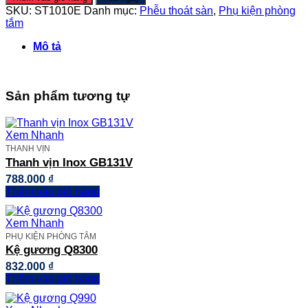
sàn
SKU:
ST1010E
Danh mục:
Phễu thoát sàn
,
Phụ kiện phòng
Inox
tắm
ST1010E
⏀60
Mô tả
số
lượng
Sản phẩm tương tự
Xem Nhanh
THANH VỊN
Thanh vịn Inox GB131V
788.000
₫
Thêm vào giỏ hàng
Xem Nhanh
PHỤ KIỆN PHÒNG TẮM
Kệ gương Q8300
832.000
₫
Thêm vào giỏ hàng