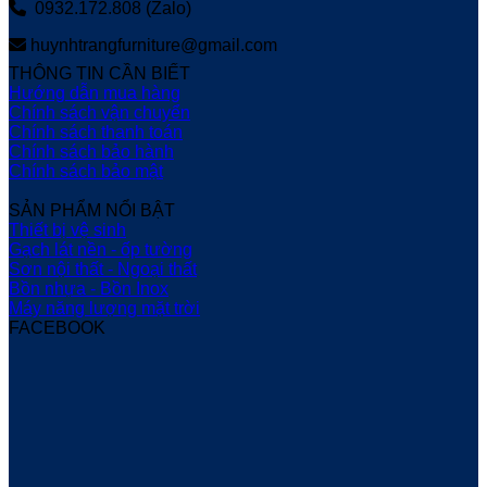
0932.172.808 (Zalo)
huynhtrangfurniture@gmail.com
THÔNG TIN CẦN BIẾT
Hướng dẫn mua hàng
Chính sách vận chuyển
Chính sách thanh toán
Chính sách bảo hành
Chính sách bảo mật
SẢN PHẨM NỔI BẬT
Thiết bị vệ sinh
Gạch lát nền - ốp tường
Sơn nội thất - Ngoại thất
Bồn nhựa - Bồn Inox
Máy năng lượng mặt trời
FACEBOOK