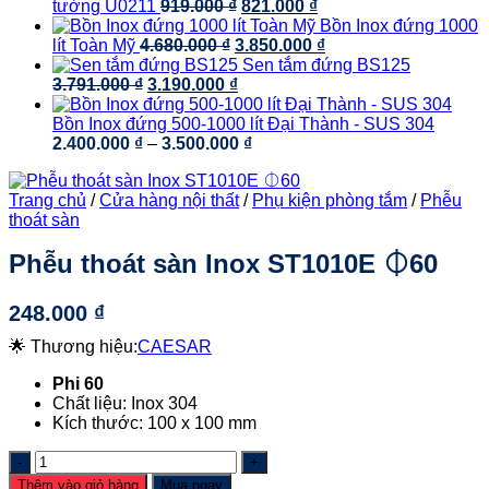
là:
429.000 ₫.
tại
Giá
Giá
tường U0211
919.000
₫
821.000
₫
3.500.000 ₫.
là:
gốc
hiện
Bồn Inox đứng 1000
Giá
2.250.000 ₫.
là:
tại
Giá
lít Toàn Mỹ
4.680.000
₫
3.850.000
₫
gốc
919.000 ₫.
là:
hiện
Sen tắm đứng BS125
Giá
là:
Giá
821.000 ₫.
tại
3.791.000
₫
3.190.000
₫
gốc
4.680.000 ₫.
hiện
là:
là:
tại
3.850.000 ₫.
Bồn Inox đứng 500-1000 lít Đại Thành - SUS 304
3.791.000 ₫.
là:
Khoảng
2.400.000
₫
–
3.500.000
₫
3.190.000 ₫.
giá:
từ
Trang chủ
/
Cửa hàng nội thất
/
Phụ kiện phòng tắm
/
Phễu
2.400.000 ₫
thoát sàn
đến
3.500.000 ₫
Phễu thoát sàn Inox ST1010E ⏀60
248.000
₫
🌟 Thương hiệu:
CAESAR
Phi 60
Chất liệu: Inox 304
Kích thước: 100 x 100 mm
Phễu
thoát
Thêm vào giỏ hàng
Mua ngay