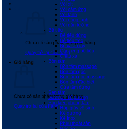
Vòi xịt
0
₫
Vòi cảm ứng
Vòi lạnh
Vòi nóng lạnh
Vòi gắn tường
Bệ tiểu
Bệ tiểu đứng
Bệ tiểu treo
Chưa có sản phẩm trong giỏ hàng.
Bộ xả ấn tay
Cảm ứng bệ tiểu
Quay trở lại cửa hàng
Chậu xả
Bồn tắm
Giỏ hàng
Bồn tắm massage
Bồn tắm góc
Bồn tắm góc massage
Bồn tắm đặc biệt
Cửa tắm đứng
Sen tắm
Chưa có sản phẩm trong giỏ hàng.
Gương - Tủ gương
Phụ kiện phòng tắm
Quay trở lại cửa hàng
Hộp giấy vệ sinh
Kệ gương
Kệ Inox
Phễu thoát sàn
Móc áo