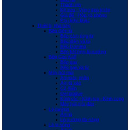
Thanh vịn
Kệ treo - Vòng treo khăn
Giá để - Hộp xà phòng
Phụ kiện khác
Thiết bị nhà bếp
Bếp điện từ
Bếp cảm ứng từ
Bếp điện và từ
Bếp Domino
Bếp kết hợp lò nướng
Bếp Gas Kaff
Bếp gas
Bếp gas và từ
Máy hút mùi
Âm toàn phần
Âm tủ kéo
Cổ điển
Decorative
Kính vác - Kính toa - Kính cong
Máy hút mùi đảo
Lò nướng
Âm tủ
Lò nướng đa năng
Lò vi sóng