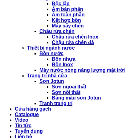
Độc lập
Âm bán phần
Âm toàn phần
Kết hợp bồn
Máy sấy chén
Chậu rửa chén
Chậu rửa chén Inox
Chậu rửa chén đá
Thiết bị ngành nước
Bồn nước
Bồn nhựa
Bồn Inox
Máy nước nóng năng lượng mặt trời
Trang trí nhà cửa
Sơn Jotun
Sơn ngoại thất
Sơn nội thất
Bảng màu sơn Jotun
Tranh trang trí
Cửa hàng gạch
Catalogue
Video
Tin tức
Tuyển dụng
Liên hệ