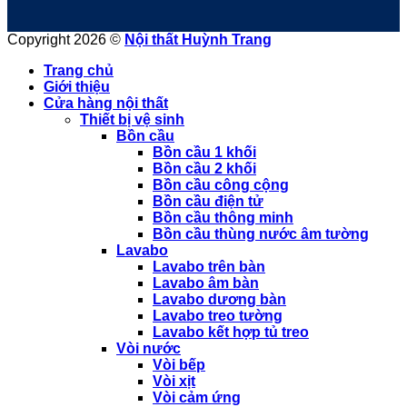
Copyright 2026 ©
Nội thất Huỳnh Trang
Trang chủ
Giới thiệu
Cửa hàng nội thất
Thiết bị vệ sinh
Bồn cầu
Bồn cầu 1 khối
Bồn cầu 2 khối
Bồn cầu công cộng
Bồn cầu điện tử
Bồn cầu thông minh
Bồn cầu thùng nước âm tường
Lavabo
Lavabo trên bàn
Lavabo âm bàn
Lavabo dương bàn
Lavabo treo tường
Lavabo kết hợp tủ treo
Vòi nước
Vòi bếp
Vòi xịt
Vòi cảm ứng