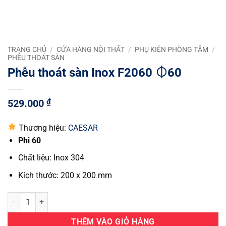
TRANG CHỦ
/
CỬA HÀNG NỘI THẤT
/
PHỤ KIỆN PHÒNG TẮM
/
PHỄU THOÁT SÀN
Phễu thoát sàn Inox F2060 ⏀60
529.000
₫
Thương hiệu:
CAESAR
Phi 60
Chất liệu: Inox 304
Kích thước: 200 x 200 mm
Phễu thoát sàn Inox F2060 ⏀60 số lượng
THÊM VÀO GIỎ HÀNG