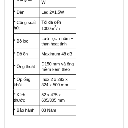
W
* Đèn
Led 2×1.5W
Tối đa đến
* Công suất
3
hút
1000m
/h
Lưới lọc nhôm +
* Bộ lọc
than hoạt tính
* Độ ồn
Maximum 48 dB
D150 mm và ống
* Ống thoát
mềm kèm theo
* Ốp ống
Inox 2 x 283 x
khói
324 x 500 mm
* Kích
52 x 475 x
thước
695/895 mm
* Bảo hành
03 Năm