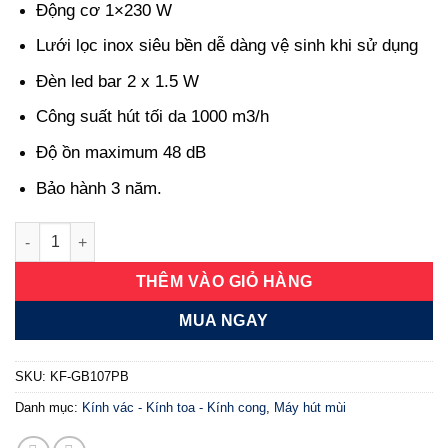
Động cơ 1×230 W
Lưới lọc inox siêu bền dễ dàng vệ sinh khi sử dụng
Đèn led bar 2 x 1.5 W
Công suất hút tối da 1000 m3/h
Độ ồn maximum 48 dB
Bảo hành 3 năm.
Máy hút mùi kính cong Kaff KF-GB107PB số lượng
THÊM VÀO GIỎ HÀNG
MUA NGAY
SKU:
KF-GB107PB
Danh mục:
Kính vác - Kính toa - Kính cong
,
Máy hút mùi