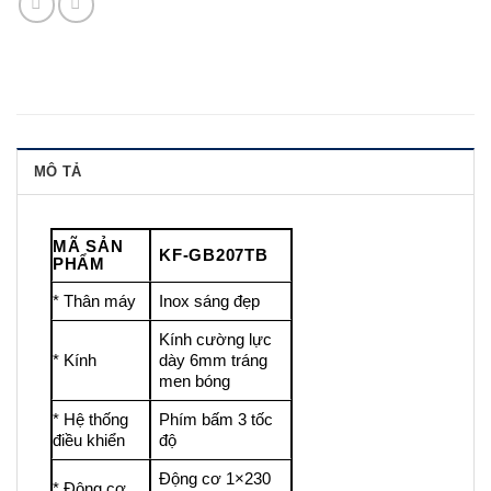
MÔ TẢ
MÃ SẢN
KF-GB207TB
PHẨM
* Thân máy
Inox sáng đẹp
Kính cường lực
* Kính
dày 6mm tráng
men bóng
* Hệ thống
Phím bấm 3 tốc
điều khiển
độ
Động cơ 1×230
* Động cơ