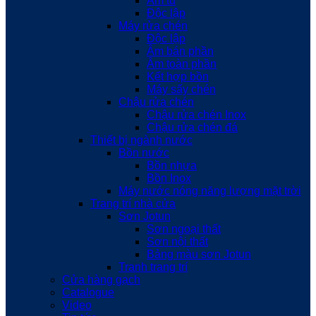
Âm tủ
Độc lập
Máy rửa chén
Độc lập
Âm bán phần
Âm toàn phần
Kết hợp bồn
Máy sấy chén
Chậu rửa chén
Chậu rửa chén Inox
Chậu rửa chén đá
Thiết bị ngành nước
Bồn nước
Bồn nhựa
Bồn Inox
Máy nước nóng năng lượng mặt trời
Trang trí nhà cửa
Sơn Jotun
Sơn ngoại thất
Sơn nội thất
Bảng màu sơn Jotun
Tranh trang trí
Cửa hàng gạch
Catalogue
Video