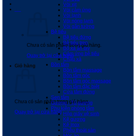
Vòi xịt
0
₫
Vòi cảm ứng
Vòi lạnh
Vòi nóng lạnh
Vòi gắn tường
Bệ tiểu
Bệ tiểu đứng
Bệ tiểu treo
Chưa có sản phẩm trong giỏ hàng.
Bộ xả ấn tay
Cảm ứng bệ tiểu
Quay trở lại cửa hàng
Chậu xả
Bồn tắm
Giỏ hàng
Bồn tắm massage
Bồn tắm góc
Bồn tắm góc massage
Bồn tắm đặc biệt
Cửa tắm đứng
Sen tắm
Chưa có sản phẩm trong giỏ hàng.
Gương - Tủ gương
Phụ kiện phòng tắm
Quay trở lại cửa hàng
Hộp giấy vệ sinh
Kệ gương
Kệ Inox
Phễu thoát sàn
Móc áo