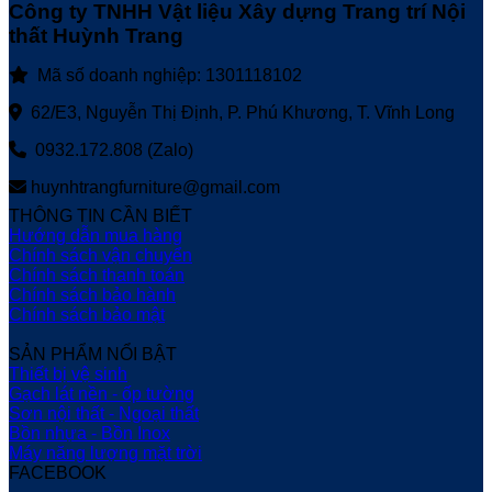
Công ty TNHH Vật liệu Xây dựng Trang trí Nội
thất Huỳnh Trang
Mã số doanh nghiệp: 1301118102
62/E3, Nguyễn Thị Định, P. Phú Khương, T. Vĩnh Long
0932.172.808 (Zalo)
huynhtrangfurniture@gmail.com
THÔNG TIN CẦN BIẾT
Hướng dẫn mua hàng
Chính sách vận chuyển
Chính sách thanh toán
Chính sách bảo hành
Chính sách bảo mật
SẢN PHẨM NỔI BẬT
Thiết bị vệ sinh
Gạch lát nền - ốp tường
Sơn nội thất - Ngoại thất
Bồn nhựa - Bồn Inox
Máy năng lượng mặt trời
FACEBOOK