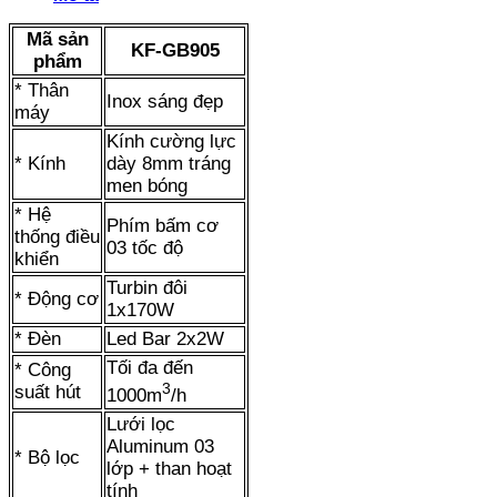
số
lượng
Mã sản
KF-GB905
phẩm
* Thân
Inox sáng đẹp
máy
Kính cường lực
* Kính
dày 8mm tráng
men bóng
* Hệ
Phím bấm cơ
thống điều
03 tốc độ
khiển
Turbin đôi
* Động cơ
1x170W
* Đèn
Led Bar 2x2W
Tối đa đến
* Công
3
suất hút
1000m
/h
Lưới lọc
Aluminum 03
* Bộ lọc
lớp + than hoạt
tính