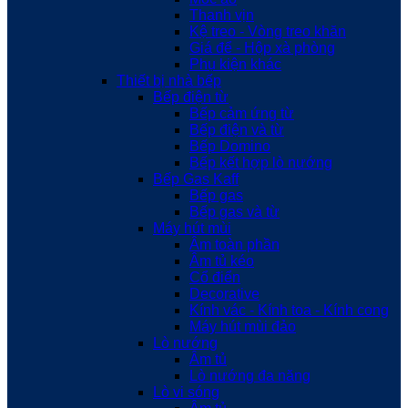
Thanh vịn
Kệ treo - Vòng treo khăn
Giá để - Hộp xà phòng
Phụ kiện khác
Thiết bị nhà bếp
Bếp điện từ
Bếp cảm ứng từ
Bếp điện và từ
Bếp Domino
Bếp kết hợp lò nướng
Bếp Gas Kaff
Bếp gas
Bếp gas và từ
Máy hút mùi
Âm toàn phần
Âm tủ kéo
Cổ điển
Decorative
Kính vác - Kính toa - Kính cong
Máy hút mùi đảo
Lò nướng
Âm tủ
Lò nướng đa năng
Lò vi sóng