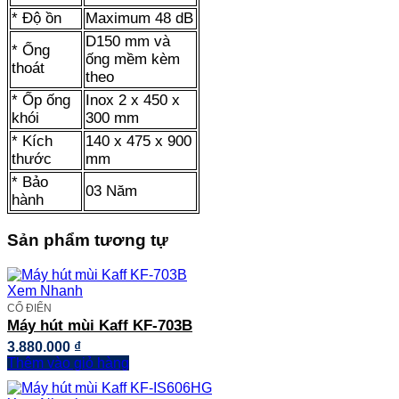
* Độ ồn
Maximum 48 dB
D150 mm và
* Ống
ống mềm kèm
thoát
theo
* Ốp ống
Inox 2 x 450 x
khói
300 mm
* Kích
140 x 475 x 900
thước
mm
* Bảo
03 Năm
hành
Sản phẩm tương tự
Xem Nhanh
CỔ ĐIỂN
Máy hút mùi Kaff KF-703B
3.880.000
₫
Thêm vào giỏ hàng