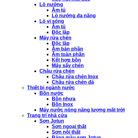
Lò nướng
Âm tủ
Lò nướng đa năng
Lò vi sóng
Âm tủ
Độc lập
Máy rửa chén
Độc lập
Âm bán phần
Âm toàn phần
Kết hợp bồn
Máy sấy chén
Chậu rửa chén
Chậu rửa chén Inox
Chậu rửa chén đá
Thiết bị ngành nước
Bồn nước
Bồn nhựa
Bồn Inox
Máy nước nóng năng lượng mặt trời
Trang trí nhà cửa
Sơn Jotun
Sơn ngoại thất
Sơn nội thất
Bảng màu sơn Jotun