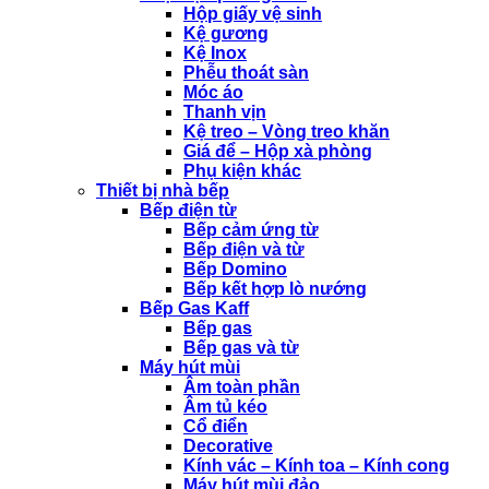
Hộp giấy vệ sinh
Kệ gương
Kệ Inox
Phễu thoát sàn
Móc áo
Thanh vịn
Kệ treo – Vòng treo khăn
Giá để – Hộp xà phòng
Phụ kiện khác
Thiết bị nhà bếp
Bếp điện từ
Bếp cảm ứng từ
Bếp điện và từ
Bếp Domino
Bếp kết hợp lò nướng
Bếp Gas Kaff
Bếp gas
Bếp gas và từ
Máy hút mùi
Âm toàn phần
Âm tủ kéo
Cổ điển
Decorative
Kính vác – Kính toa – Kính cong
Máy hút mùi đảo