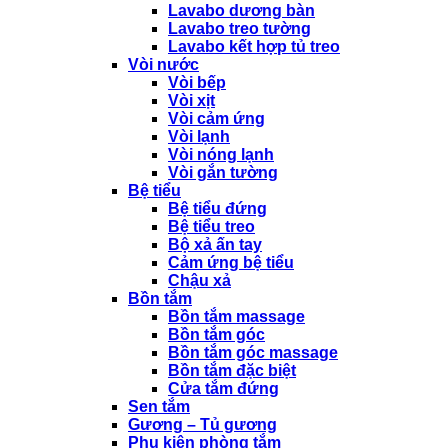
Lavabo dương bàn
Lavabo treo tường
Lavabo kết hợp tủ treo
Vòi nước
Vòi bếp
Vòi xịt
Vòi cảm ứng
Vòi lạnh
Vòi nóng lạnh
Vòi gắn tường
Bệ tiểu
Bệ tiểu đứng
Bệ tiểu treo
Bộ xả ấn tay
Cảm ứng bệ tiểu
Chậu xả
Bồn tắm
Bồn tắm massage
Bồn tắm góc
Bồn tắm góc massage
Bồn tắm đặc biệt
Cửa tắm đứng
Sen tắm
Gương – Tủ gương
Phụ kiện phòng tắm